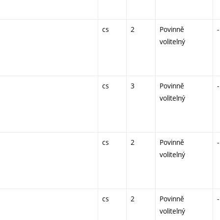
cs
2
Povinně
-
volitelný
cs
3
Povinně
-
volitelný
cs
2
Povinně
-
volitelný
cs
2
Povinně
-
volitelný