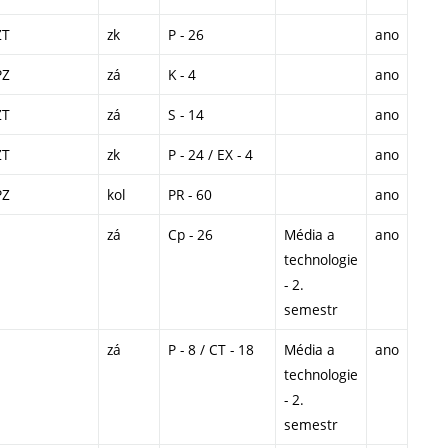
ZT
zk
P - 26
ano
PZ
zá
K - 4
ano
ZT
zá
S - 14
ano
ZT
zk
P - 24 / EX - 4
ano
PZ
kol
PR - 60
ano
zá
Cp - 26
Média a
ano
technologie
- 2.
semestr
zá
P - 8 / CT - 18
Média a
ano
technologie
- 2.
semestr