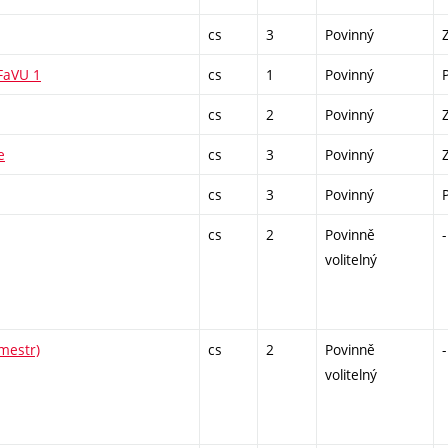
cs
3
Povinný
 FaVU 1
cs
1
Povinný
cs
2
Povinný
e
cs
3
Povinný
cs
3
Povinný
cs
2
Povinně
-
volitelný
emestr)
cs
2
Povinně
-
volitelný