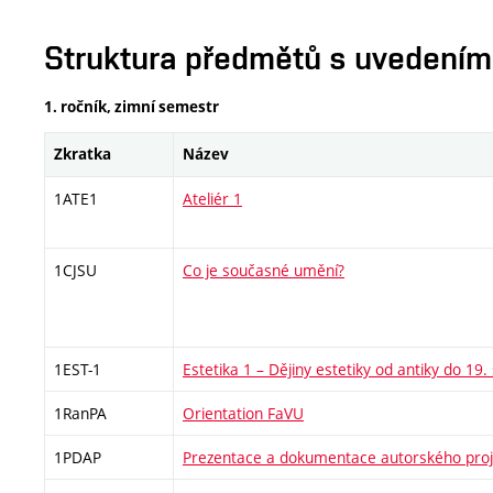
Struktura předmětů s uvedením E
1. ročník, zimní semestr
Zkratka
Název
1ATE1
Ateliér 1
1CJSU
Co je současné umění?
1EST-1
Estetika 1 – Dějiny estetiky od antiky do 19. 
1RanPA
Orientation FaVU
1PDAP
Prezentace a dokumentace autorského proj