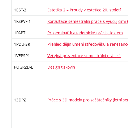
1EST-2
Estetika 2 – Proudy v estetice 20. století
1KSPVF-1
Konzultace semestrální práce s vyučujícími
1PAPT
Proseminář k akademické práci s textem
1PDU-SR
Přehled dějin umění středověku a renesanc
1VEPSP1
Veřejná prezentace semestrální práce 1
POGR2D-L
Design tiskovin
13DPZ
Práce s 3D modely pro začátečníky (letní s