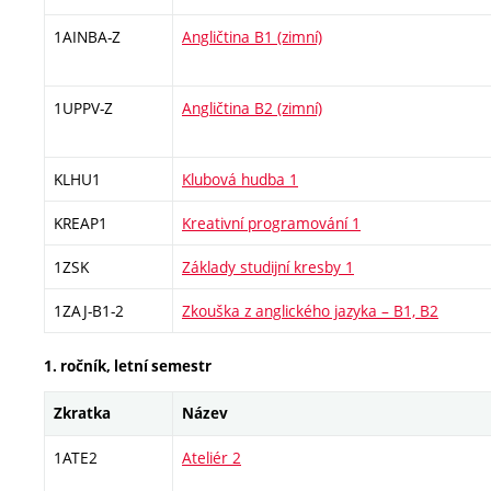
1AINBA-Z
Angličtina B1 (zimní)
1UPPV-Z
Angličtina B2 (zimní)
KLHU1
Klubová hudba 1
KREAP1
Kreativní programování 1
1ZSK
Základy studijní kresby 1
1ZAJ-B1-2
Zkouška z anglického jazyka – B1, B2
1. ročník, letní semestr
Zkratka
Název
1ATE2
Ateliér 2