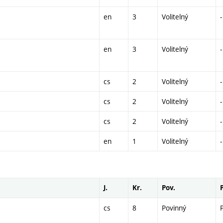
en
3
Volitelný
-
en
3
Volitelný
-
cs
2
Volitelný
-
cs
2
Volitelný
-
cs
2
Volitelný
-
en
1
Volitelný
-
J.
Kr.
Pov.
cs
8
Povinný