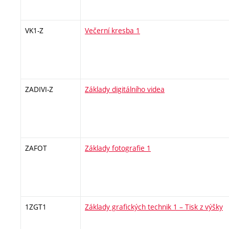
VK1-Z
Večerní kresba 1
ZADIVI-Z
Základy digitálního videa
ZAFOT
Základy fotografie 1
1ZGT1
Základy grafických technik 1 – Tisk z výšky