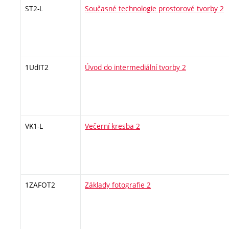
ST2-L
Současné technologie prostorové tvorby 2
1UdIT2
Úvod do intermediální tvorby 2
VK1-L
Večerní kresba 2
1ZAFOT2
Základy fotografie 2