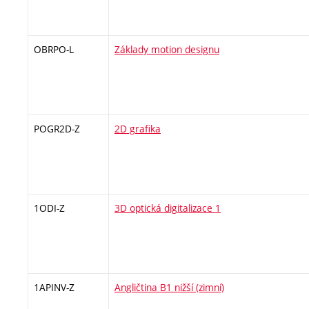
OBRPO-L
Základy motion designu
POGR2D-Z
2D grafika
1ODI-Z
3D optická digitalizace 1
1APINV-Z
Angličtina B1 nižší (zimní)