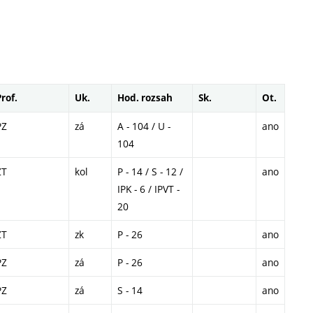
Prof.
Uk.
Hod. rozsah
Sk.
Ot.
PZ
zá
A - 104 / U -
ano
104
ZT
kol
P - 14 / S - 12 /
ano
IPK - 6 / IPVT -
20
ZT
zk
P - 26
ano
PZ
zá
P - 26
ano
PZ
zá
S - 14
ano