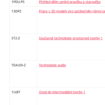
1PDU-PS
Přehled dějin umění pravěku a starověku
13DPZ
Práce s 3D modely pro začátečníky (zimní s
ST2-Z
Současné technologie prostorové tvorby 1
TEAUDI-Z
Technologie audio
1UdIT
Úvod do intermediální tvorby 1