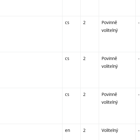
cs
2
Povinně
-
volitelný
cs
2
Povinně
-
volitelný
cs
2
Povinně
-
volitelný
en
2
Volitelný
-