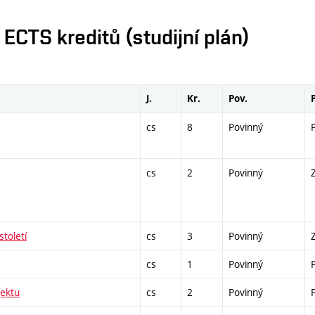
CTS kreditů (studijní plán)
J.
Kr.
Pov.
cs
8
Povinný
cs
2
Povinný
století
cs
3
Povinný
cs
1
Povinný
ektu
cs
2
Povinný