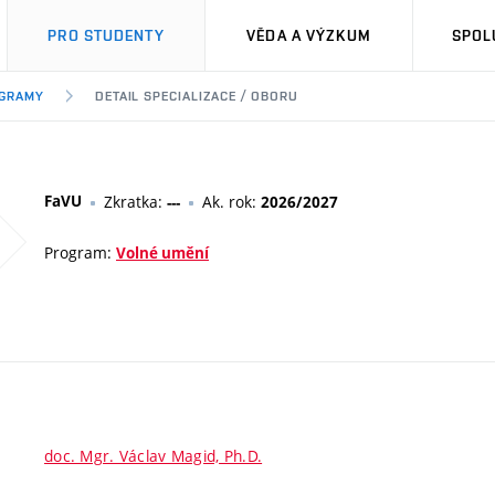
PRO STUDENTY
VĚDA A VÝZKUM
SPOL
OGRAMY
DETAIL SPECIALIZACE / OBORU
FaVU
Zkratka:
Ak. rok:
---
2026/2027
Program:
Volné umění
doc. Mgr. Václav Magid, Ph.D.