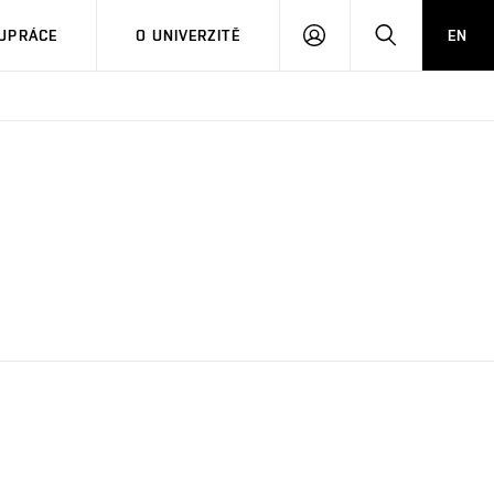
PŘIHLÁSIT
HLEDAT
UPRÁCE
O UNIVERZITĚ
EN
SE