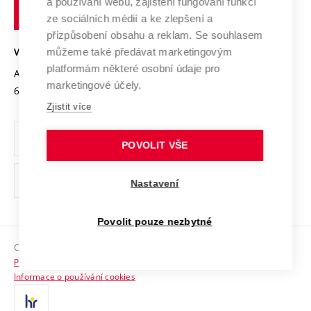
Transfer znalostí
a používání webu, zajištění fungování funkcí
technické
Podnikavá univerzita / ContriBUTe
Mezinárodní dohody
ze sociálních médií a ke zlepšení a
Open Science
v
Bezpečná univerzita
přizpůsobení obsahu a reklam. Se souhlasem
Univerzitní sítě
Brně
Projekty
můžeme také předávat marketingovým
VYSOKÉ UČENÍ TECHNICKÉ V BRNĚ
Vyznamenání
platformám některé osobní údaje pro
Projekty ze strukturálních fondů
Antonínská 548/1
www.vut.cz
marketingové účely.
Organizační struktura
602 00 Brno
vut@vutbr.cz
Specifický výzkum
Zjistit více
Úřední deska
Ochrana osobních údajů
POVOLIT VŠE
(externí
Pracovní příležitosti
Nastavení
odkaz)
Podpora a rozvoj zaměstnanců a studujících
Povolit pouze nezbytné
Rovné příležitosti
Copyright © 2026 VUT
Sociální bezpečí
Prohlášení o přístupnosti
HR Award
Informace o používání cookies
Kontakty