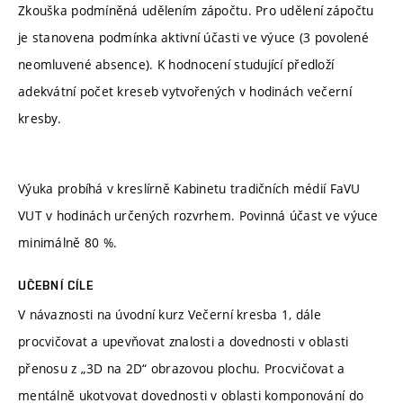
Zkouška podmíněná udělením zápočtu. Pro udělení zápočtu
je stanovena podmínka aktivní účasti ve výuce (3 povolené
neomluvené absence). K hodnocení studující předloží
adekvátní počet kreseb vytvořených v hodinách večerní
kresby.
Výuka probíhá v kreslírně Kabinetu tradičních médií FaVU
VUT v hodinách určených rozvrhem. Povinná účast ve výuce
minimálně 80 %.
UČEBNÍ CÍLE
V návaznosti na úvodní kurz Večerní kresba 1, dále
procvičovat a upevňovat znalosti a dovednosti v oblasti
přenosu z „3D na 2D“ obrazovou plochu. Procvičovat a
mentálně ukotvovat dovednosti v oblasti komponování do