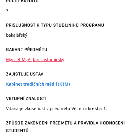
POČET KREDITŮ
3
PŘÍSLUŠNOST K TYPU STUDIJNÍHO PROGRAMU
bakalářský
GARANT PŘEDMĚTU
Mgr. et MgA. Ján Lastomirský
ZAJIŠŤUJE ÚSTAV
Kabinet tradičních médií (KTM)
VSTUPNÍ ZNALOSTI
Vítána je zkušenost z předmětu Večerní kresba 1.
ZPŮSOB ZAKONČENÍ PŘEDMĚTU A PRAVIDLA HODNOCENÍ
STUDENTŮ