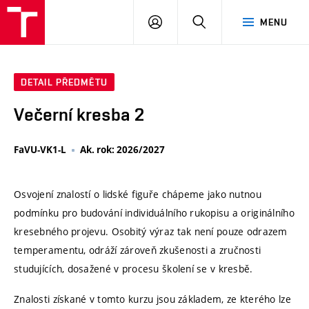
VUT
PŘIHLÁSIT
HLEDAT
MENU
SE
DETAIL PŘEDMĚTU
Večerní kresba 2
FaVU-VK1-L
Ak. rok: 2026/2027
Osvojení znalostí o lidské figuře chápeme jako nutnou
podmínku pro budování individuálního rukopisu a originálního
kresebného projevu. Osobitý výraz tak není pouze odrazem
temperamentu, odráží zároveň zkušenosti a zručnosti
studujících, dosažené v procesu školení se v kresbě.
Znalosti získané v tomto kurzu jsou základem, ze kterého lze