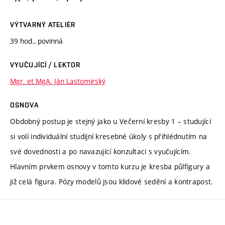
VÝTVARNÝ ATELIÉR
39 hod., povinná
VYUČUJÍCÍ / LEKTOR
Mgr. et MgA. Ján Lastomirský
OSNOVA
Obdobný postup je stejný jako u Večerní kresby 1 – studující
si volí individuální studijní kresebné úkoly s přihlédnutím na
své dovednosti a po navazující konzultaci s vyučujícím.
Hlavním prvkem osnovy v tomto kurzu je kresba půlfigury a
již celá figura. Pózy modelů jsou klidové sedění a kontrapost.