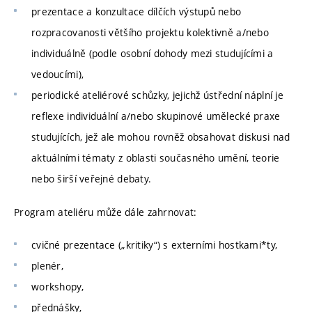
prezentace a konzultace dílčích výstupů nebo
rozpracovanosti většího projektu kolektivně a/nebo
individuálně (podle osobní dohody mezi studujícími a
vedoucími),
periodické ateliérové schůzky, jejichž ústřední náplní je
reflexe individuální a/nebo skupinové umělecké praxe
studujících, jež ale mohou rovněž obsahovat diskusi nad
aktuálními tématy z oblasti současného umění, teorie
nebo širší veřejné debaty.
Program ateliéru může dále zahrnovat:
cvičné prezentace („kritiky“) s externími hostkami*ty,
plenér,
workshopy,
přednášky,