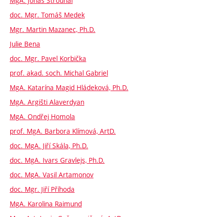
MgA. Jonáš Strouhal
doc. Mgr. Tomáš Medek
Mgr. Martin Mazanec, Ph.D.
Julie Bena
doc. Mgr. Pavel Korbička
prof. akad. soch. Michal Gabriel
MgA. Katarína Magid Hládeková, Ph.D.
MgA. Argišti Alaverdyan
MgA. Ondřej Homola
prof. MgA. Barbora Klímová, ArtD.
doc. MgA. Jiří Skála, Ph.D.
doc. MgA. Ivars Gravlejs, Ph.D.
doc. MgA. Vasil Artamonov
doc. Mgr. Jiří Příhoda
MgA. Karolina Raimund