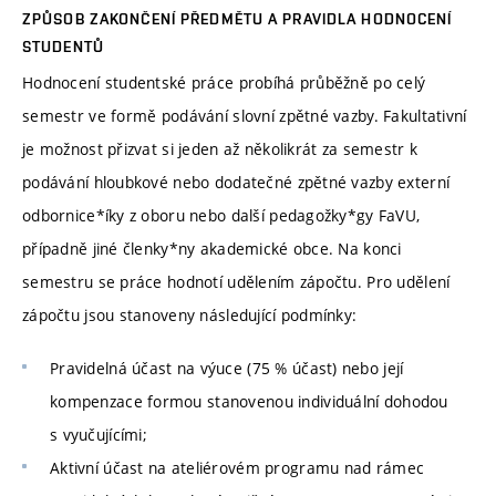
ZPŮSOB ZAKONČENÍ PŘEDMĚTU A PRAVIDLA HODNOCENÍ
STUDENTŮ
Hodnocení studentské práce probíhá průběžně po celý
semestr ve formě podávání slovní zpětné vazby. Fakultativní
je možnost přizvat si jeden až několikrát za semestr k
podávání hloubkové nebo dodatečné zpětné vazby externí
odbornice*íky z oboru nebo další pedagožky*gy FaVU,
případně jiné členky*ny akademické obce. Na konci
semestru se práce hodnotí udělením zápočtu. Pro udělení
zápočtu jsou stanoveny následující podmínky:
Pravidelná účast na výuce (75 % účast) nebo její
kompenzace formou stanovenou individuální dohodou
s vyučujícími;
Aktivní účast na ateliérovém programu nad rámec