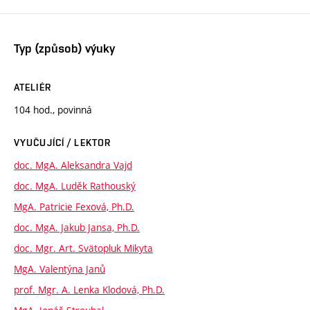
Typ (způsob) výuky
ATELIÉR
104 hod., povinná
VYUČUJÍCÍ / LEKTOR
doc. MgA. Aleksandra Vajd
doc. MgA. Luděk Rathouský
MgA. Patricie Fexová, Ph.D.
doc. MgA. Jakub Jansa, Ph.D.
doc. Mgr. Art. Svätopluk Mikyta
MgA. Valentýna Janů
prof. Mgr. A. Lenka Klodová, Ph.D.