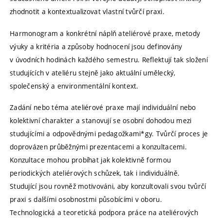
zhodnotit a kontextualizovat vlastní tvůrčí praxi.
Harmonogram a konkrétní náplň ateliérové praxe, metody
výuky a kritéria a způsoby hodnocení jsou definovány
v úvodních hodinách každého semestru. Reflektují tak složení
studujících v ateliéru stejně jako aktuální umělecký,
společenský a environmentální kontext.
Zadání nebo téma ateliérové praxe mají individuální nebo
kolektivní charakter a stanovují se osobní dohodou mezi
studujícími a odpovědnými pedagožkami*gy. Tvůrčí proces je
doprovázen průběžnými prezentacemi a konzultacemi.
Konzultace mohou probíhat jak kolektivně formou
periodických ateliérových schůzek, tak i individuálně.
Studující jsou rovněž motivováni, aby konzultovali svou tvůrčí
praxi s dalšími osobnostmi působícími v oboru.
Technologická a teoretická podpora práce na ateliérových