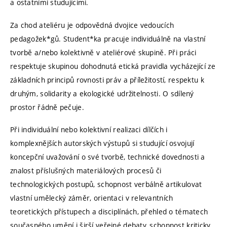
a ostatními studujícími.
Za chod ateliéru je odpovědná dvojice vedoucích
pedagožek*gů. Student*ka pracuje individuálně na vlastní
tvorbě a/nebo kolektivně v ateliérové skupině. Při práci
respektuje skupinou dohodnutá etická pravidla vycházející ze
základních principů rovnosti práv a příležitostí, respektu k
druhým, solidarity a ekologické udržitelnosti. O sdílený
prostor řádně pečuje.
Při individuální nebo kolektivní realizaci dílčích i
komplexnějších autorských výstupů si studující osvojují
koncepční uvažování o své tvorbě, technické dovednosti a
znalost příslušných materiálových procesů či
technologických postupů, schopnost verbálně artikulovat
vlastní umělecký záměr, orientaci v relevantních
teoretických přístupech a disciplínách, přehled o tématech
současného umění i širší veřejné debaty, schopnost kriticky