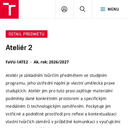
VUT
PŘIHLÁSIT
HLEDAT
MENU
SE
DETAIL PŘEDMĚTU
Ateliér 2
FaVU-1ATE2
Ak. rok: 2026/2027
Ateliér je základním tvůrčím předmětem ve studijním
programu. Jeho ústřední náplní je vlastní umělecká praxe
studujících. Ateliér jim pro tuto praxi zajištuje materiální
podmínky dané konkrétním prostorem a specifickým
mediálním či technologickým zaměřením. Poskytuje jim
vstřícné a podnětné prostředí pro reflexi a kontextualizaci
vlastní tvůrčích záměrů v průběžné komunikaci s vyučujícími