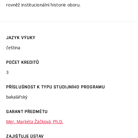
rovněž institucionální historie oboru.
JAZYK VÝUKY
čeština
POČET KREDITŮ
3
PŘÍSLUŠNOST K TYPU STUDIJNÍHO PROGRAMU
bakalářský
GARANT PŘEDMĚTU
Mgr. Markéta Žáčková, Ph.D.
ZAJIŠŤUJE ÚSTAV