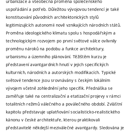
urbanizace a všeobecná proměna společenského
uspořádání a potřeb. Důležitou vývojovou tendencí je také
konstituování původních architektonických stylů
legitimizujících autonomii nově vznikajících národních států.
Proměna ideologického klimatu spolu s hospodářským a
technologickým rozvojem po první světové válce ovlivnily
proměnu nároků na podobu a funkce architektury,
urbanismu a územního plánování. Těžištěm kurzu je
představení avantgardních hnutí v jejich specifických
kulturních, národních a autorských modifikacích. Typické
světové tendence jsou srovnávány s českým lokálním
vývojem včetně zohlednění jeho specifik. Přednáška se
zaměřuje také na centralizační a etatizační projevy v rámci
totalitních režimů válečného a poválečného období. Zvláštní
kapitolu představuje uplatňování socialisticko-realistického
kánonu v české architektuře, kterou praktikovali
představitelé někdejší meziválečné avantgardy. Sledována je