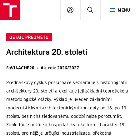
VUT
PŘIHLÁSIT
HLEDAT
MENU
SE
DETAIL PŘEDMĚTU
Architektura 20. století
FaVU-ACHE20
Ak. rok: 2026/2027
Přednáškový cyklus posluchače seznamuje s historiografií
architektury 20. století a explikuje její základní teoretické a
metodologické otázky. Výklad je uveden základními
modernistickými architektonickými koncepty od 18. po 19.
století, bez nichž sledovanému období nelze porozumět.
Zohledňuje politicko-hospodářský a kulturní charakter 19.
století, pro nějž je určující industrializace, překotná