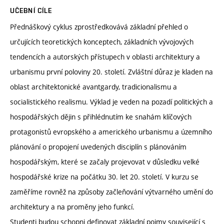
UČEBNÍ CÍLE
Přednáškový cyklus zprostředkovává základní přehled o
určujících teoretických konceptech, základních vývojových
tendencích a autorských přístupech v oblasti architektury a
urbanismu první poloviny 20. století. Zvláštní důraz je kladen na
oblast architektonické avantgardy, tradicionalismu a
socialistického realismu. Výklad je veden na pozadí politických a
hospodářských dějin s přihlédnutím ke snahám klíčových
protagonistů evropského a amerického urbanismu a územního
plánování o propojení uvedených disciplín s plánováním
hospodářským, které se začaly projevovat v důsledku velké
hospodářské krize na počátku 30. let 20. století. V kurzu se
zaměříme rovněž na způsoby začleňování výtvarného umění do
architektury a na proměny jeho funkcí.
Studenti budou schopni definovat základní pojmy související s