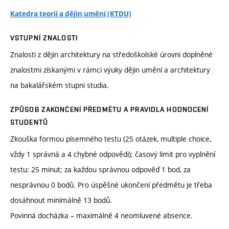
Katedra teorií a dějin umění (KTDU)
VSTUPNÍ ZNALOSTI
Znalosti z dějin architektury na středoškolské úrovni doplněné
znalostmi získanými v rámci výuky dějin umění a architektury
na bakalářském stupni studia.
ZPŮSOB ZAKONČENÍ PŘEDMĚTU A PRAVIDLA HODNOCENÍ
STUDENTŮ
Zkouška formou písemného testu (25 otázek, multiple choice,
vždy 1 správná a 4 chybné odpovědi); časový limit pro vyplnění
testu: 25 minut; za každou správnou odpověď 1 bod, za
nesprávnou 0 bodů. Pro úspěšné ukončení předmětu je třeba
dosáhnout minimálně 13 bodů.
Povinná docházka – maximálně 4 neomluvené absence.