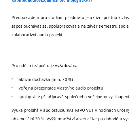
Kabinet audiovizuálních technologií (KAT)
Předpokladem pro studium předmětu je aktivní přístup k vlas
zaposlouchávat se, spolupracovat a na závěr semestru společn
kolaborativní audio projekt.
Pro udělení zápočtu je vyžadována
aktivní docházka (min. 70 %)
veřejná prezentace vlastního audio projektu
spolupráce při přípravě společného veřejného vystoupení
Výuka probíhá v audiostudiu KAT FaVU VUT v hodinách určen
absencí činí 30 %. Vyšší množství absencí lze po dohodě a vy