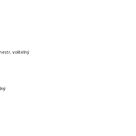
estr, volitelný
lný