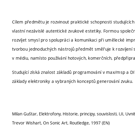
Cílem předmětu je rozvinout praktické schopnosti studujících
vlastní nezávislé autentické zvukové estetiky. Formou společn
rozvíjet smysl pro spolupráci a komunikaci při umělecké imp
tvorbou jednoduchých nástrojů předmět směřuje k rozvíjení s
v médiu, namísto používání hotových, komerčních, předpřipr
Studující získá znalost základů programování v max/msp a DIY
základy elektroniky a vybraných konceptů generování zvuku.
Milan Guštar, Elektrofony, Historie, principy, souvislosti, I,II, Uvni
Trevor Wishart, On Sonic Art, Routledge, 1997 (EN)