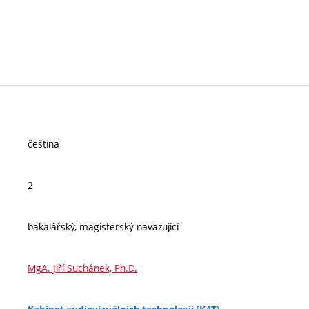
čeština
2
bakalářský, magisterský navazující
MgA. Jiří Suchánek, Ph.D.