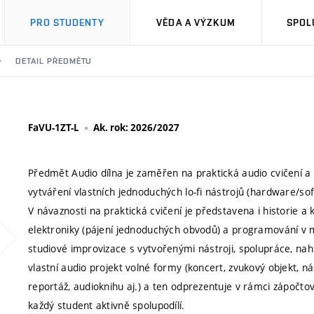
PRO STUDENTY
VĚDA A VÝZKUM
SPOL
DETAIL PŘEDMĚTU
FaVU-1ZT-L
Ak. rok: 2026/2027
Předmět Audio dílna je zaměřen na praktická audio cvičení a 
vytváření vlastních jednoduchých lo-fi nástrojů (hardware/so
V návaznosti na praktická cvičení je představena i historie a
elektroniky (pájení jednoduchých obvodů) a programování v
studiové improvizace s vytvořenými nástroji, spolupráce, na
vlastní audio projekt volné formy (koncert, zvukový objekt, n
reportáž, audioknihu aj.) a ten odprezentuje v rámci zápočtov
každý student aktivně spolupodílí.