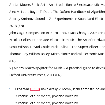
Adrian Moore, Sonic Art – An introduction to Electroacoustic M
Alex McLean, Roger T. Dean, The Oxford Handbook of Algorithmi
Andrey Smirnov: Sound in Z – Experiments in Sound and Electr
2013 (EN)
John Cage, Composition In Retrospect, Exact Change, 2008 (EN)
Nicolas Collins, Handmade electronic music, The Art of Hardwa
Scott Willson, Davud Cottle, Nick Collins – The SuperCollider Bo
Thomas Bey William Bailey, Micro-bionic: Radical Electronic Mus
(EN)
V.J.Manzo, Max/Msp/Jitter for Music – A practical guide to dev
Oxford University Press, 2011 (EN)
Program
DES_B
bakalářský 2 ročník, letní semestr, povinn
3 ročník, letní semestr, povinně volitelný
2 ročník, letní semestr, povinně volitelný