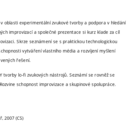
 v oblasti experimentální zvukové tvorby a podpora v hledání
ých improvizací a společné prezentace si kurz klade za cíl
rovizaci. Skrze seznámení se s praktickou technologickou
chopnosti vytváření vlastního média a rozvíjení myšlení
avených řešení.
 tvorby lo-fi zvukových nástrojů. Seznámí se rovněž se
 Rozvine schopnost improvizace a skupinové spolupráce.
tř, 2007 (CS)