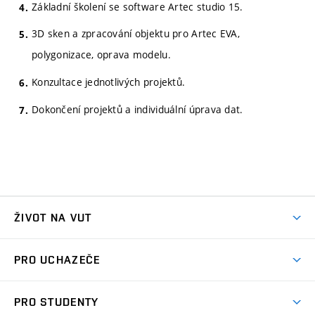
Základní školení se software Artec studio 15.
3D sken a zpracování objektu pro Artec EVA,
polygonizace, oprava modelu.
Konzultace jednotlivých projektů.
Dokončení projektů a individuální úprava dat.
ŽIVOT NA VUT
Atmosféra VUT
PRO UCHAZEČE
Prostory školy
Proč na VUT
Koleje
PRO STUDENTY
Studijní programy