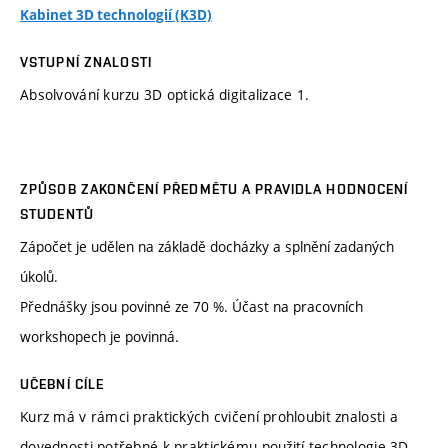
Kabinet 3D technologií (K3D)
VSTUPNÍ ZNALOSTI
Absolvování kurzu 3D optická digitalizace 1.
ZPŮSOB ZAKONČENÍ PŘEDMĚTU A PRAVIDLA HODNOCENÍ
STUDENTŮ
Zápočet je udělen na základě docházky a splnění zadaných
úkolů.
Přednášky jsou povinné ze 70 %. Účast na pracovních
workshopech je povinná.
UČEBNÍ CÍLE
Kurz má v rámci praktických cvičení prohloubit znalosti a
dovednosti potřebné k praktickému použití technologie 3D