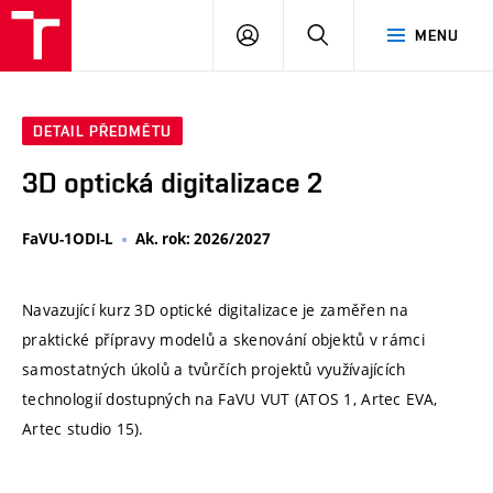
VUT
PŘIHLÁSIT
HLEDAT
MENU
SE
DETAIL PŘEDMĚTU
3D optická digitalizace 2
FaVU-1ODI-L
Ak. rok: 2026/2027
Navazující kurz 3D optické digitalizace je zaměřen na
praktické přípravy modelů a skenování objektů v rámci
samostatných úkolů a tvůrčích projektů využívajících
technologií dostupných na FaVU VUT (ATOS 1, Artec EVA,
Artec studio 15).