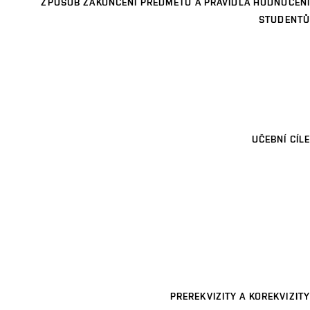
ZPŮSOB ZAKONČENÍ PŘEDMĚTU A PRAVIDLA HODNOCENÍ
STUDENTŮ
UČEBNÍ CÍLE
PREREKVIZITY A KOREKVIZITY