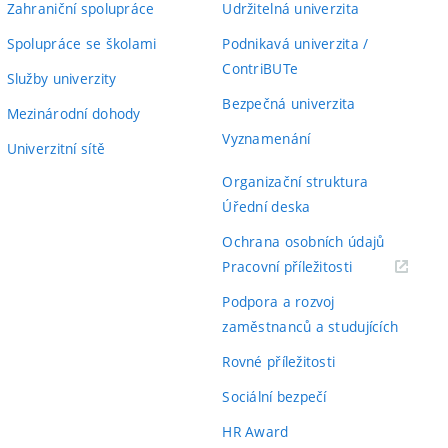
Zahraniční spolupráce
Udržitelná univerzita
Spolupráce se školami
Podnikavá univerzita /
ContriBUTe
Služby univerzity
Bezpečná univerzita
Mezinárodní dohody
Vyznamenání
Univerzitní sítě
Organizační struktura
Úřední deska
Ochrana osobních údajů
(externí
Pracovní příležitosti
odkaz)
Podpora a rozvoj
zaměstnanců a studujících
Rovné příležitosti
Sociální bezpečí
HR Award