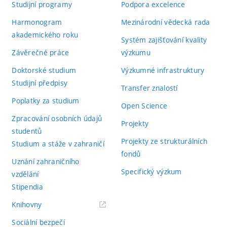
Studijní programy
Podpora excelence
Harmonogram
Mezinárodní vědecká rada
akademického roku
Systém zajišťování kvality
Závěrečné práce
výzkumu
Doktorské studium
Výzkumné infrastruktury
Studijní předpisy
Transfer znalostí
Poplatky za studium
Open Science
Zpracování osobních údajů
Projekty
studentů
Projekty ze strukturálních
Studium a stáže v zahraničí
fondů
Uznání zahraničního
Specifický výzkum
vzdělání
Stipendia
(externí
Knihovny
odkaz)
Sociální bezpečí