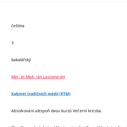
čeština
3
bakalářský
Mgr. et MgA. Ján Lastomirský
Kabinet tradičních médií (KTM)
Absolvování alespoň dvou kurzů Večerní kresba.