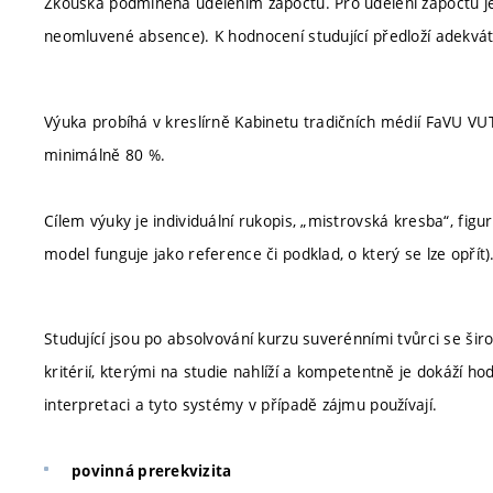
Zkouška podmíněná udělením zápočtu. Pro udělení zápočtu je
neomluvené absence). K hodnocení studující předloží adekvát
Výuka probíhá v kreslírně Kabinetu tradičních médií FaVU V
minimálně 80 %.
Cílem výuky je individuální rukopis, „mistrovská kresba“, fig
model funguje jako reference či podklad, o který se lze opřít
Studující jsou po absolvování kurzu suverénními tvůrci se širo
kritérií, kterými na studie nahlíží a kompetentně je dokáží h
interpretaci a tyto systémy v případě zájmu používají.
povinná prerekvizita