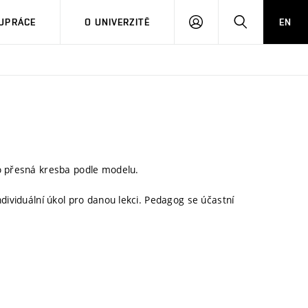
PŘIHLÁSIT
HLEDAT
UPRÁCE
O UNIVERZITĚ
EN
SE
bo přesná kresba podle modelu.
dividuální úkol pro danou lekci. Pedagog se účastní