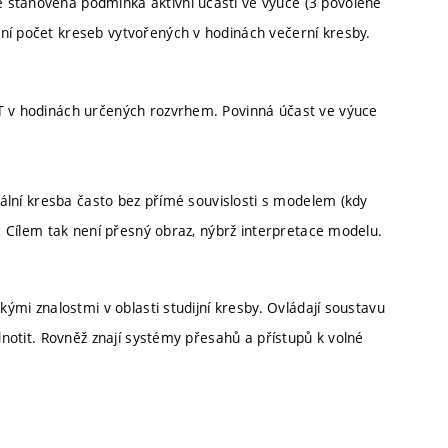
 stanovena podmínka aktivní účasti ve výuce (3 povolené
ní počet kreseb vytvořených v hodinách večerní kresby.
UT v hodinách určených rozvrhem. Povinná účast ve výuce
urální kresba často bez přímé souvislosti s modelem (kdy
). Cílem tak není přesný obraz, nýbrž interpretace modelu.
kými znalostmi v oblasti studijní kresby. Ovládají soustavu
odnotit. Rovněž znají systémy přesahů a přístupů k volné