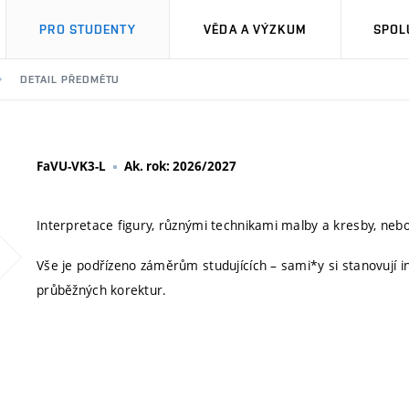
PRO STUDENTY
VĚDA A VÝZKUM
SPOL
DETAIL PŘEDMĚTU
FaVU-VK3-L
Ak. rok: 2026/2027
Interpretace figury, různými technikami malby a kresby, ne
Vše je podřízeno záměrům studujících – sami*y si stanovují in
průběžných korektur.