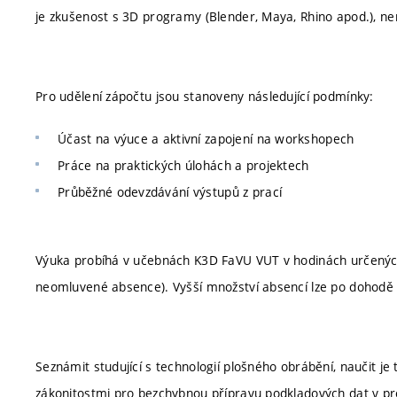
je zkušenost s 3D programy (Blender, Maya, Rhino apod.), ne
Pro udělení zápočtu jsou stanoveny následující podmínky:
Účast na výuce a aktivní zapojení na workshopech
Práce na praktických úlohách a projektech
Průběžné odevzdávání výstupů z prací
Výuka probíhá v učebnách K3D FaVU VUT v hodinách určených
neomluvené absence). Vyšší množství absencí lze po dohodě 
Seznámit studující s technologií plošného obrábění, naučit je 
zákonitostmi pro bezchybnou přípravu podkladových dat v p