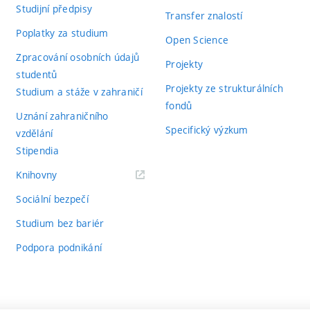
Studijní předpisy
Transfer znalostí
Poplatky za studium
Open Science
Zpracování osobních údajů
Projekty
studentů
Projekty ze strukturálních
Studium a stáže v zahraničí
fondů
Uznání zahraničního
Specifický výzkum
vzdělání
Stipendia
(externí
Knihovny
odkaz)
Sociální bezpečí
Studium bez bariér
Podpora podnikání