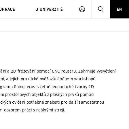
PŘIHLÁSIT
HLEDAT
UPRÁCE
O UNIVERZITĚ
EN
SE
ání a 2D frézování pomocí CNC routeru. Zahrnuje vysvětlení
ní, a jejich praktické ověřování během workshopů.
ogramu Rhinoceros, včetně jednoduché tvorby 2D
ní prostorových objektů z plošných prvků pomocí
tických cvičení potřebné znalosti pro další samostatnou
 dozorem práci s reálnými stroji.