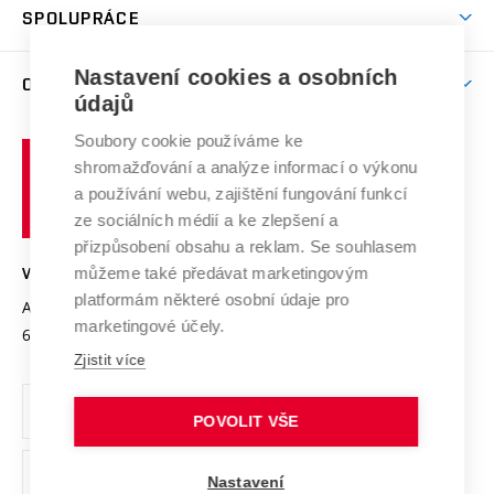
Harmonogram akademického roku
Zpracování osobních údajů studentů
Sociální bezpečí
SPOLUPRÁCE
Celoživotní vzdělávání
Brno
Podpora excelence
Závěrečné práce
Studium bez bariér
Zpracování osobních údajů uchazečů o studium
Firemní spolupráce
Mezinárodní vědecká rada
Nastavení cookies a osobních
O UNIVERZITĚ
Doktorské studium
Podpora podnikání
E-přihláška
údajů
Zahraniční spolupráce
Systém zajišťování kvality výzkumu
Profil univerzity
Spolupráce se školami
Soubory cookie používáme ke
Vysoké
Výzkumné infrastruktury
shromažďování a analýze informací o výkonu
Udržitelná univerzita
učení
Služby univerzity
Transfer znalostí
a používání webu, zajištění fungování funkcí
technické
Podnikavá univerzita / ContriBUTe
Mezinárodní dohody
ze sociálních médií a ke zlepšení a
Open Science
v
Bezpečná univerzita
přizpůsobení obsahu a reklam. Se souhlasem
Univerzitní sítě
Brně
Projekty
můžeme také předávat marketingovým
VYSOKÉ UČENÍ TECHNICKÉ V BRNĚ
Vyznamenání
platformám některé osobní údaje pro
Projekty ze strukturálních fondů
Antonínská 548/1
www.vut.cz
marketingové účely.
Organizační struktura
602 00 Brno
vut@vutbr.cz
Specifický výzkum
Zjistit více
Úřední deska
Ochrana osobních údajů
POVOLIT VŠE
(externí
Pracovní příležitosti
Nastavení