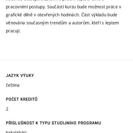
pracovními postupy. Součástí kurzu bude možnost práce v
grafické dílně v otevřených hodinách. Část výkladu bude
věnována současným trendům a autorům, kteří s leptem
pracují.
JAZYK VÝUKY
čeština
POČET KREDITŮ
2
PŘÍSLUŠNOST K TYPU STUDIJNÍHO PROGRAMU
bakalářský