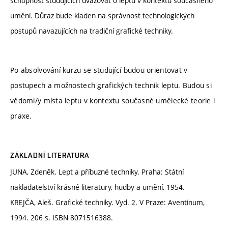
schopnost studujících uvažovat o leptu v kontextu současného
umění. Důraz bude kladen na správnost technologických
postupů navazujících na tradiční grafické techniky.
Po absolvování kurzu se studující budou orientovat v
postupech a možnostech grafických technik leptu. Budou si
vědomi/y místa leptu v kontextu současné umělecké teorie i
praxe.
ZÁKLADNÍ LITERATURA
JUNA, Zdeněk. Lept a příbuzné techniky. Praha: Státní
nakladatelství krásné literatury, hudby a umění, 1954.
KREJČA, Aleš. Grafické techniky. Vyd. 2. V Praze: Aventinum,
1994. 206 s. ISBN 8071516388.