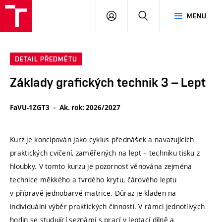
VUT
PŘIHLÁSIT
HLEDAT
MENU
SE
DETAIL PŘEDMĚTU
Základy grafických technik 3 – Lept
FaVU-1ZGT3
Ak. rok: 2026/2027
Kurz je koncipován jako cyklus přednášek a navazujících
praktických cvičení, zaměřených na lept – techniku tisku z
hloubky. V tomto kurzu je pozornost věnována zejména
technice měkkého a tvrdého krytu, čárového leptu
v přípravě jednobarvé matrice. Důraz je kladen na
individuální výběr praktických činností. V rámci jednotlivých
hodin se studující seznámí s prací v leptací dílně a