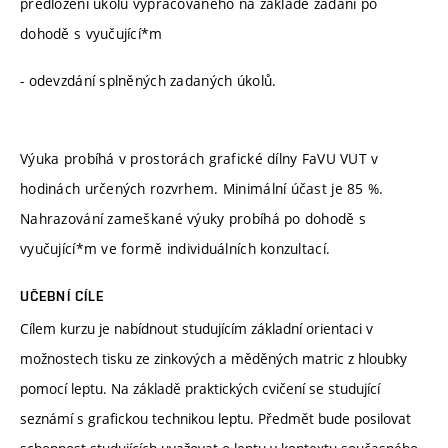
předložení úkolu vypracovaného na základě zadání po
dohodě s vyučující*m
- odevzdání splněných zadaných úkolů.
Výuka probíhá v prostorách grafické dílny FaVU VUT v
hodinách určených rozvrhem. Minimální účast je 85 %.
Nahrazování zameškané výuky probíhá po dohodě s
vyučující*m ve formě individuálních konzultací.
UČEBNÍ CÍLE
Cílem kurzu je nabídnout studujícím základní orientaci v
možnostech tisku ze zinkových a měděných matric z hloubky
pomocí leptu. Na základě praktických cvičení se studující
seznámí s grafickou technikou leptu. Předmět bude posilovat