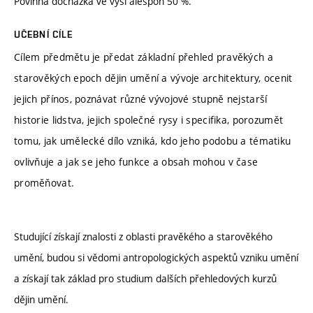
Povinná docházka ve výši alespoň 50 %.
UČEBNÍ CÍLE
Cílem předmětu je předat základní přehled pravěkých a
starověkých epoch dějin umění a vývoje architektury, ocenit
jejich přínos, poznávat různé vývojové stupně nejstarší
historie lidstva, jejich společné rysy i specifika, porozumět
tomu, jak umělecké dílo vzniká, kdo jeho podobu a tématiku
ovlivňuje a jak se jeho funkce a obsah mohou v čase
proměňovat.
Studující získají znalosti z oblasti pravěkého a starověkého
umění, budou si vědomi antropologických aspektů vzniku umění
a získají tak základ pro studium dalších přehledových kurzů
dějin umění.