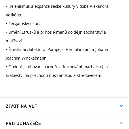
• Helénismus a expanze řecké kultury v době Alexandra
Velikého.
• Pergamský oltář.
• Umění Etrusků a přínos Římanů do dějin sochařství a
malířství.
• Římská architektura, Pompeje, Herculaneum a Johann
Joachim Winckelmann.
• Období „stěhování národů“ a formování „barbarských“
království na přechodu mezi antikou a středověkem.
ŽIVOT NA VUT
Atmosféra VUT
PRO UCHAZEČE
Prostory školy