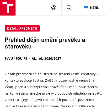
VUT
PŘIHLÁSIT
HLEDAT
MENU
SE
DETAIL PŘEDMĚTU
Přehled dějin umění pravěku a
starověku
FaVU-1PDU-PS
Ak. rok: 2026/2027
Obsah předmětu se soustředí na zrození lidské kreativity v
kontextu evoluce lidstva. Zvláštní pozornost je věnována
vývoji, popisu a interpretaci pravěkého umění, soustředí se
na konkrétní umělecké projevy v obdobích mladého paleolitu,
v kontextu jejich objevů i aktuálních poznatků, pozornost
věnuje také materiální technologii. Na pozadí politických,