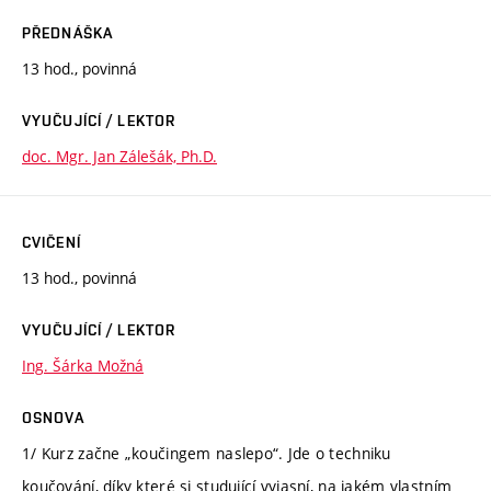
PŘEDNÁŠKA
13 hod., povinná
VYUČUJÍCÍ / LEKTOR
doc. Mgr. Jan Zálešák, Ph.D.
CVIČENÍ
13 hod., povinná
VYUČUJÍCÍ / LEKTOR
Ing. Šárka Možná
OSNOVA
1/ Kurz začne „koučingem naslepo“. Jde o techniku
koučování, díky které si studující vyjasní, na jakém vlastním