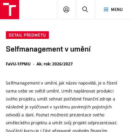
VUT
PŘIHLÁSIT
HLEDAT
MENU
SE
DETAIL PŘEDMĚTU
Selfmanagement v umění
FaVU-1FPMU
Ak. rok: 2026/2027
Selfmanagement v umění, jak název napovídá, je o řízení
sama sebe ve světě umění. Umět naplánovat produkci
svého projektu, umět sehnat potřebné finanční zdroje a
následně je vyúčtovat v systému povinných pojistných
odvodů a daní. Poznat možnosti prezentace svého
uměleckého projektu a umět svůj projekt odprezentovat.
Součásti kurzu je i část věnované osobním financím.