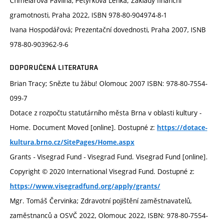
Chmelařová Pavlína, Petýrková Lenka; Základy finanční
gramotnosti, Praha 2022, ISBN 978-80-904974-8-1
Ivana Hospodářová; Prezentační dovednosti, Praha 2007, ISNB
978-80-903962-9-6
DOPORUČENÁ LITERATURA
Brian Tracy; Snězte tu žábu! Olomouc 2007 ISBN: 978-80-7554-
099-7
Dotace z rozpočtu statutárního města Brna v oblasti kultury -
Home. Document Moved [online]. Dostupné z:
https://dotace-
kultura.brno.cz/SitePages/Home.aspx
Grants - Visegrad Fund - Visegrad Fund. Visegrad Fund [online].
Copyright © 2020 International Visegrad Fund. Dostupné z:
https://www.visegradfund.org/apply/grants/
Mgr. Tomáš Červinka; Zdravotní pojištění zaměstnavatelů,
zaměstnanců a OSVČ 2022, Olomouc 2022, ISBN: 978-80-7554-