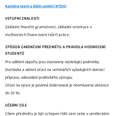
Katedra teorií a dějin umění (KTDU)
VSTUPNÍ ZNALOSTI
Základní finanční gramotnost, základní orientace v
možnostech financování tvůrčí práce.
ZPŮSOB ZAKONČENÍ PŘEDMĚTU A PRAVIDLA HODNOCENÍ
STUDENTŮ
Pro udělení zápočtu jsou stanoveny následující podmínky:
Docházka a aktivní účast na seminářích vyžadujících domácí
přípravu, odevzdání praktického výstupu.
Účast na výuce je povinná (tolerovaná je neomluvená absence
do 20 %).
UČEBNÍ CÍLE
Cílem předmětu je být schopen řídit sám sebe v uměleckém