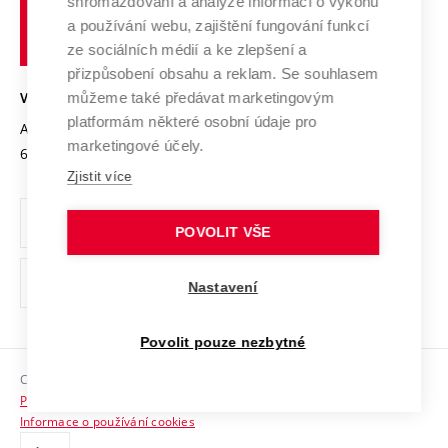
shromažďování a analýze informací o výkonu
Udržitelná univerzita
učení
Služby univerzity
Transfer znalostí
a používání webu, zajištění fungování funkcí
technické
Podnikavá univerzita / ContriBUTe
Mezinárodní dohody
ze sociálních médií a ke zlepšení a
Open Science
v
Bezpečná univerzita
přizpůsobení obsahu a reklam. Se souhlasem
Univerzitní sítě
Brně
Projekty
můžeme také předávat marketingovým
VYSOKÉ UČENÍ TECHNICKÉ V BRNĚ
Vyznamenání
platformám některé osobní údaje pro
Projekty ze strukturálních fondů
Antonínská 548/1
www.vut.cz
marketingové účely.
Organizační struktura
602 00 Brno
vut@vutbr.cz
Specifický výzkum
Zjistit více
Úřední deska
Ochrana osobních údajů
POVOLIT VŠE
(externí
Pracovní příležitosti
Nastavení
odkaz)
Podpora a rozvoj zaměstnanců a studujících
Povolit pouze nezbytné
Rovné příležitosti
Copyright © 2026 VUT
Sociální bezpečí
Prohlášení o přístupnosti
HR Award
Informace o používání cookies