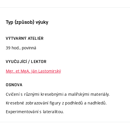
Typ (způsob) výuky
VÝTVARNÝ ATELIÉR
39 hod., povinná
VYUČUJÍCÍ / LEKTOR
Mgr. et MgA. Ján Lastomirský
OSNOVA
Cvičení s různými kresebnými a malířskými materiály.
Kresebné zobrazování figury z podhledů a nadhledů.
Experimentování s lateralitou.