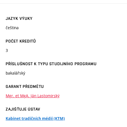
JAZYK VÝUKY
čeština
POČET KREDITŮ
3
PŘÍSLUŠNOST K TYPU STUDIJNÍHO PROGRAMU
bakalářský
GARANT PŘEDMĚTU
Mgr. et MgA. Ján Lastomirský
ZAJIŠŤUJE ÚSTAV
Kabinet tradičních médií (KTM)