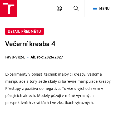
VUT
PŘIHLÁSIT
HLEDAT
MENU
SE
DETAIL PŘEDMĚTU
Večerní kresba 4
FaVU-VK2-L
Ak. rok: 2026/2027
Experimenty v oblasti technik malby či kresby. Vědomá
manipulace s tóny šedé škály či barevné manipulace kresby.
Přestupy z pozitivu do negativu. To vše s východiskem v
pózujících aktech. Modely pózují v méně výrazných
perspektivních zkratkách i ve zkratkách výrazných.