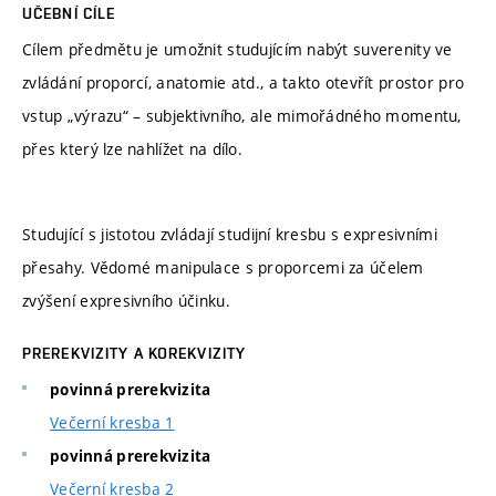
UČEBNÍ CÍLE
Cílem předmětu je umožnit studujícím nabýt suverenity ve
zvládání proporcí, anatomie atd., a takto otevřít prostor pro
vstup „výrazu“ – subjektivního, ale mimořádného momentu,
přes který lze nahlížet na dílo.
Studující s jistotou zvládají studijní kresbu s expresivními
přesahy. Vědomé manipulace s proporcemi za účelem
zvýšení expresivního účinku.
PREREKVIZITY A KOREKVIZITY
povinná prerekvizita
Večerní kresba 1
povinná prerekvizita
Večerní kresba 2