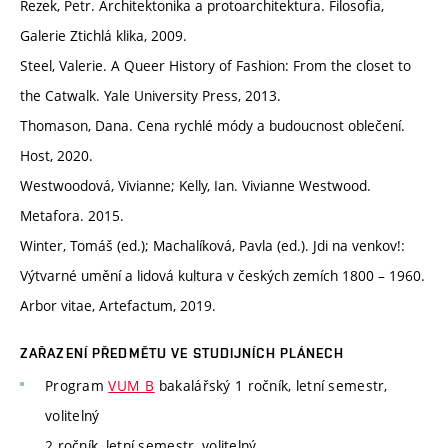
Rezek, Petr. Architektonika a protoarchitektura. Filosofia,
Galerie Ztichlá klika, 2009.
Steel, Valerie. A Queer History of Fashion: From the closet to
the Catwalk. Yale University Press, 2013.
Thomason, Dana. Cena rychlé módy a budoucnost oblečení.
Host, 2020.
Westwoodová, Vivianne; Kelly, Ian. Vivianne Westwood.
Metafora. 2015.
Winter, Tomáš (ed.); Machalíková, Pavla (ed.). Jdi na venkov!:
Výtvarné umění a lidová kultura v českých zemích 1800 – 1960.
Arbor vitae, Artefactum, 2019.
ZAŘAZENÍ PŘEDMĚTU VE STUDIJNÍCH PLÁNECH
Program
VUM_B
bakalářský 1 ročník, letní semestr,
volitelný
2 ročník, letní semestr, volitelný