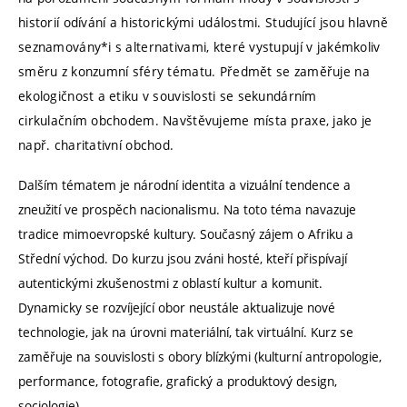
historií odívání a historickými událostmi. Studující jsou hlavně
seznamovány*i s alternativami, které vystupují v jakémkoliv
směru z konzumní sféry tématu. Předmět se zaměřuje na
ekologičnost a etiku v souvislosti se sekundárním
cirkulačním obchodem. Navštěvujeme místa praxe, jako je
např. charitativní obchod.
Dalším tématem je národní identita a vizuální tendence a
zneužití ve prospěch nacionalismu. Na toto téma navazuje
tradice mimoevropské kultury. Současný zájem o Afriku a
Střední východ. Do kurzu jsou zváni hosté, kteří přispívají
autentickými zkušenostmi z oblastí kultur a komunit.
Dynamicky se rozvíjející obor neustále aktualizuje nové
technologie, jak na úrovni materiální, tak virtuální. Kurz se
zaměřuje na souvislosti
s obory blízkými (kulturní antropologie,
performance, fotografie, grafický a produktový design,
sociologie).