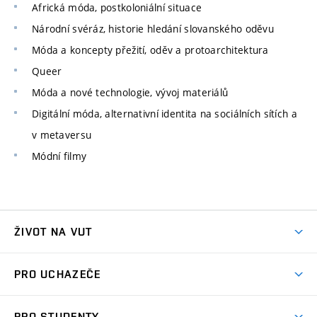
Africká móda, postkoloniální situace
Národní svéráz, historie hledání slovanského oděvu
Móda a koncepty přežití, oděv a protoarchitektura
Queer
Móda a nové technologie, vývoj materiálů
Digitální móda, alternativní identita na sociálních sítích a
v metaversu
Módní filmy
ŽIVOT NA VUT
Atmosféra VUT
PRO UCHAZEČE
Prostory školy
Proč na VUT
Koleje
PRO STUDENTY