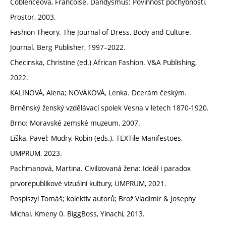
Coblenceová, Francoise. Dandysmus: Povinnost pochybnosti.
Prostor, 2003.
Fashion Theory. The Journal of Dress, Body and Culture.
Journal. Berg Publisher, 1997–2022.
Checinska, Christine (ed.) African Fashion. V&A Publishing,
2022.
KALINOVÁ, Alena; NOVÁKOVÁ, Lenka. Dcerám českým.
Brněnský ženský vzdělávací spolek Vesna v letech 1870-1920.
Brno: Moravské zemské muzeum, 2007.
Liška, Pavel; Mudry, Robin (eds.). TEXTile Manifestoes,
UMPRUM, 2023.
Pachmanová, Martina. Civilizovaná žena: Ideál i paradox
prvorepublikové vizuální kultury, UMPRUM, 2021.
Pospiszyl Tomáš; kolektiv autorů; Brož Vladimír & Josephy
Michal. Kmeny 0. BiggBoss, Yinachi, 2013.