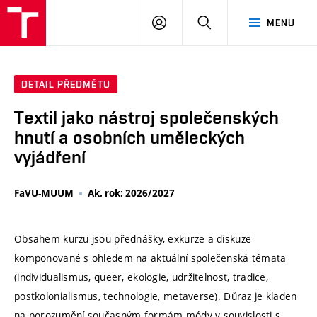
VUT
PŘIHLÁSIT
HLEDAT
MENU
SE
DETAIL PŘEDMĚTU
Textil jako nástroj společenských
hnutí a osobních uměleckých
vyjádření
FaVU-MUUM
Ak. rok: 2026/2027
Obsahem kurzu jsou přednášky, exkurze a diskuze
komponované s ohledem na aktuální společenská témata
(individualismus, queer, ekologie, udržitelnost, tradice,
postkolonialismus, technologie, metaverse). Důraz je kladen
na porozumění současným formám módy v souvislosti s