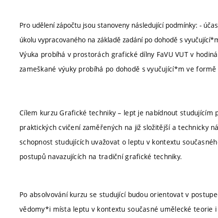
Pro udělení zápočtu jsou stanoveny následující podmínky: - úč
úkolu vypracovaného na základě zadání po dohodě s vyučující*m
Výuka probíhá v prostorách grafické dílny FaVU VUT v hodin
zameškané výuky probíhá po dohodě s vyučující*m ve formě i
Cílem kurzu Grafické techniky – lept je nabídnout studujícím 
praktických cvičení zaměřených na již složitější a technicky 
schopnost studujících uvažovat o leptu v kontextu současné
postupů navazujících na tradiční grafické techniky.
Po absolvování kurzu se studující budou orientovat v postup
vědomy*i místa leptu v kontextu současné umělecké teorie 