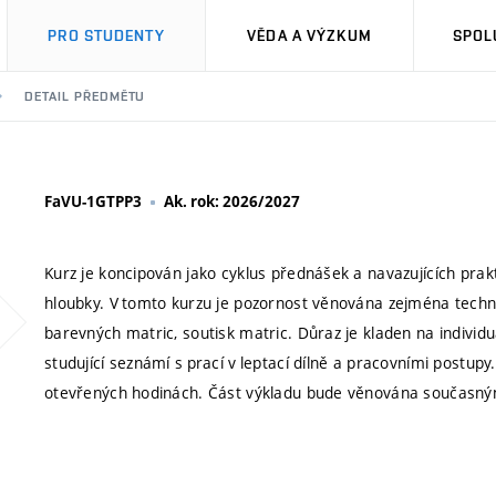
PRO STUDENTY
VĚDA A VÝZKUM
SPOL
DETAIL PŘEDMĚTU
FaVU-1GTPP3
Ak. rok: 2026/2027
Kurz je koncipován jako cyklus přednášek a navazujících prakt
hloubky. V tomto kurzu je pozornost věnována zejména technic
barevných matric, soutisk matric. Důraz je kladen na individu
studující seznámí s prací v leptací dílně a pracovními postup
otevřených hodinách. Část výkladu bude věnována současný