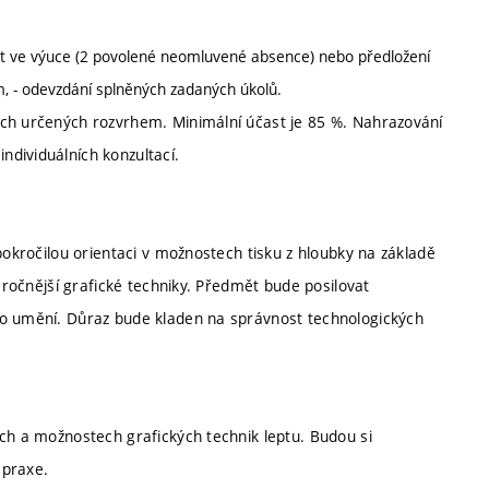
ast ve výuce (2 povolené neomluvené absence) nebo předložení
, - odevzdání splněných zadaných úkolů.
ách určených rozvrhem. Minimální účast je 85 %. Nahrazování
ndividuálních konzultací.
pokročilou orientaci v možnostech tisku z hloubky na základě
náročnější grafické techniky. Předmět bude posilovat
ho umění. Důraz bude kladen na správnost technologických
ech a možnostech grafických technik leptu. Budou si
i praxe.