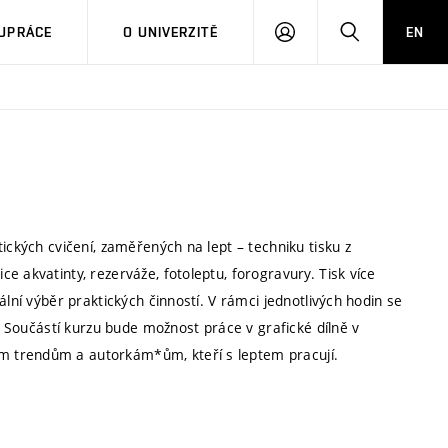
PŘIHLÁSIT
HLEDAT
UPRÁCE
O UNIVERZITĚ
EN
SE
ických cvičení, zaměřených na lept – techniku tisku z
e akvatinty, rezerváže, fotoleptu, forogravury. Tisk více
ální výběr praktických činností. V rámci jednotlivých hodin se
y. Součástí kurzu bude možnost práce v grafické dílně v
m trendům a autorkám*ům, kteří s leptem pracují.