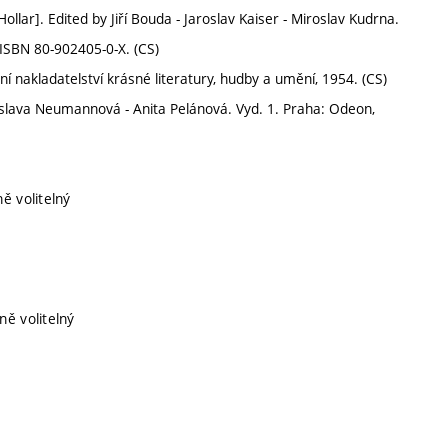
ollar]. Edited by Jiří Bouda - Jaroslav Kaiser - Miroslav Kudrna.
 ISBN 80-902405-0-X. (CS)
í nakladatelství krásné literatury, hudby a umění, 1954. (CS)
loslava Neumannová - Anita Pelánová. Vyd. 1. Praha: Odeon,
ě volitelný
ně volitelný