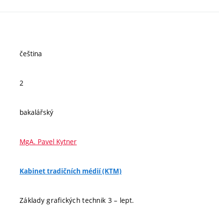
čeština
2
bakalářský
MgA. Pavel Kytner
Kabinet tradičních médií (KTM)
Základy grafických technik 3 – lept.