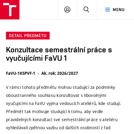
VUT
PŘIHLÁSIT
HLEDAT
MENU
SE
DETAIL PŘEDMĚTU
Konzultace semestrální práce s
vyučujícími FaVU 1
FaVU-1KSPVF-1
Ak. rok: 2026/2027
V rámci tohoto předmětu mohou studující za podmínky
oboustranného souhlasu konzultovat s libovolnými
vyučujícími na FaVU vyjma vedoucích ateliérů, kde studují.
Předmět tak motivuje studující k tomu, aby vedle
pravidelných konzultací své semestrální práce v ateliéru
vyhledávali zpětnou vazbu od dalších osobností z řad