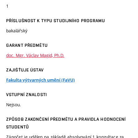
1
PŘÍSLUŠNOST K TYPU STUDIJNÍHO PROGRAMU
bakalářský
GARANT PŘEDMĚTU
doc. Mgr. Václav Magid, Ph.D.
ZAJIŠŤUJE ÚSTAV
Fakulta výtvarných umění (FaVU)
VSTUPNÍ ZNALOSTI
Nejsou.
ZPŮSOB ZAKONČENÍ PŘEDMĚTU A PRAVIDLA HODNOCENÍ
STUDENTŮ
Zápočet je udělen na základě absolvování 1 konzultace za