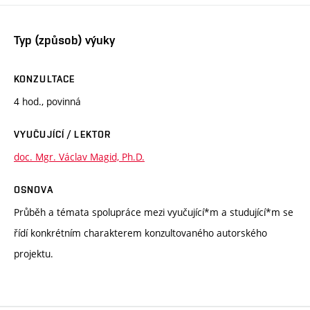
Typ (způsob) výuky
KONZULTACE
4 hod., povinná
VYUČUJÍCÍ / LEKTOR
doc. Mgr. Václav Magid, Ph.D.
OSNOVA
Průběh a témata spolupráce mezi vyučující*m a studující*m se
řídí konkrétním charakterem konzultovaného autorského
projektu.