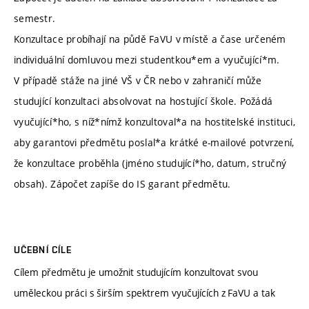
semestr.
Konzultace probíhají na půdě FaVU v místě a čase určeném
individuální domluvou mezi studentkou*em a vyučující*m.
V případě stáže na jiné VŠ v ČR nebo v zahraničí může
studující konzultaci absolvovat na hostující škole. Požádá
vyučující*ho, s níž*nímž konzultoval*a na hostitelské instituci,
aby garantovi předmětu poslal*a krátké e-mailové potvrzení,
že konzultace proběhla (jméno studující*ho, datum, stručný
obsah). Zápočet zapíše do IS garant předmětu.
UČEBNÍ CÍLE
Cílem předmětu je umožnit studujícím konzultovat svou
uměleckou práci s širším spektrem vyučujících z FaVU a tak