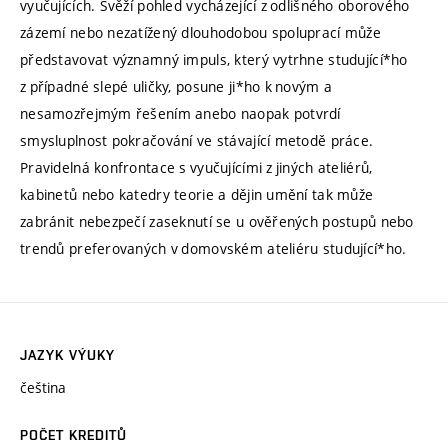
vyučujících. Svěží pohled vycházející z odlišného oborového
zázemí nebo nezatížený dlouhodobou spoluprací může
představovat významný impuls, který vytrhne studující*ho
z případné slepé uličky, posune ji*ho k novým a
nesamozřejmým řešením anebo naopak potvrdí
smysluplnost pokračování ve stávající metodě práce.
Pravidelná konfrontace s vyučujícími z jiných ateliérů,
kabinetů nebo katedry teorie a dějin umění tak může
zabránit nebezpečí zaseknutí se u ověřených postupů nebo
trendů preferovaných v domovském ateliéru studující*ho.
JAZYK VÝUKY
čeština
POČET KREDITŮ