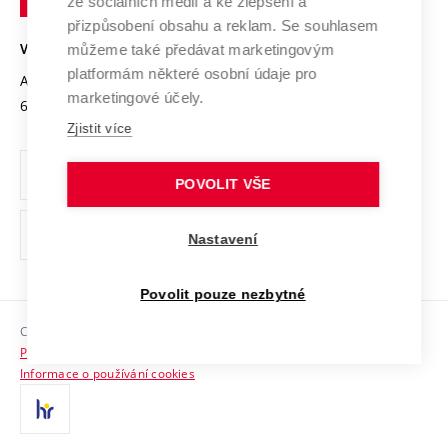
ze sociálních médií a ke zlepšení a
Open Science
v
Bezpečná univerzita
přizpůsobení obsahu a reklam. Se souhlasem
Univerzitní sítě
Brně
Projekty
můžeme také předávat marketingovým
VYSOKÉ UČENÍ TECHNICKÉ V BRNĚ
Vyznamenání
platformám některé osobní údaje pro
Projekty ze strukturálních fondů
Antonínská 548/1
www.vut.cz
marketingové účely.
Organizační struktura
602 00 Brno
vut@vutbr.cz
Specifický výzkum
Zjistit více
Úřední deska
Ochrana osobních údajů
POVOLIT VŠE
(externí
Pracovní příležitosti
Nastavení
odkaz)
Podpora a rozvoj zaměstnanců a studujících
Povolit pouze nezbytné
Rovné příležitosti
Copyright © 2026 VUT
Sociální bezpečí
Prohlášení o přístupnosti
HR Award
Informace o používání cookies
Kontakty