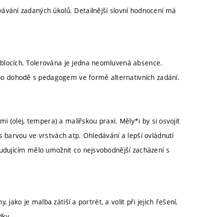
ávání zadaných úkolů. Detailnější slovní hodnocení má
blocích. Tolerována je jedna neomluvená absence.
 dohodě s pedagogem ve formě alternativních zadání.
i (olej, tempera) a malířskou praxí. Měly*i by si osvojit
 barvou ve vrstvách atp. Ohledávání a lepší ovládnutí
udujícím mělo umožnit co nejsvobodnější zacházení s
 jako je malba zátiší a portrét, a volit při jejich řešení,
dky.