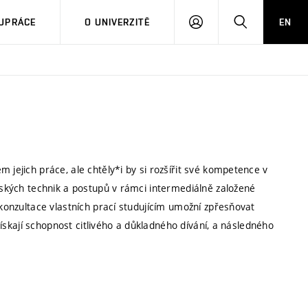
PŘIHLÁSIT
HLEDAT
UPRÁCE
O UNIVERZITĚ
EN
SE
 jejich práce, ale chtěly*i by si rozšířit své kompetence v
ířských technik a postupů v rámci intermediálně založené
 konzultace vlastních prací studujícím umožní zpřesňovat
 získají schopnost citlivého a důkladného dívání, a následného