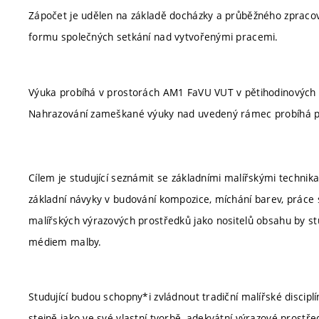
Zápočet je udělen na základě docházky a průběžného zpracov
formu společných setkání nad vytvořenými pracemi.
Výuka probíhá v prostorách AM1 FaVU VUT v pětihodinových 
Nahrazování zameškané výuky nad uvedený rámec probíhá po
Cílem je studující seznámit se základními malířskými technikam
základní návyky v budování kompozice, míchání barev, práce s
malířských výrazových prostředků jako nositelů obsahu by st
médiem malby.
Studující budou schopny*i zvládnout tradiční malířské disciplíny,
stejně jako ve své vlastní tvorbě, adekvátní výrazové prostře