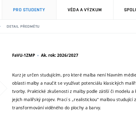
PRO STUDENTY
VĚDA A VÝZKUM
SPOL
DETAIL PŘEDMĚTU
FaVU-1ZMP
Ak. rok: 2026/2027
Kurz je určen studujícím, pro které malba není hlavním médiem
oblasti malby a naučit se využívat potenciálu klasických mal
tvorby. Praktické zkušenosti z malby podle zátiší či modelu a
jejich malířský projev. Prací s „realistickou“ malbou studující
transformování viděného do plochy a barvy.