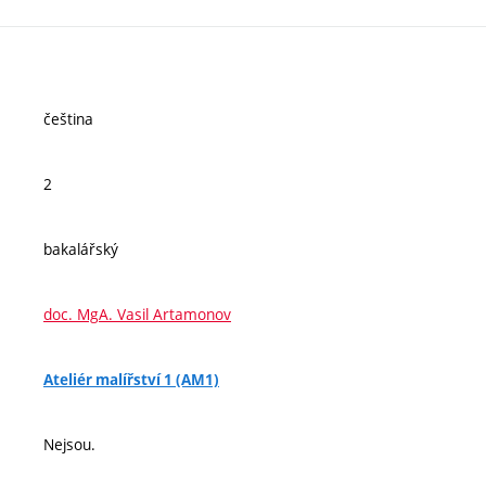
čeština
2
bakalářský
doc. MgA. Vasil Artamonov
Ateliér malířství 1 (AM1)
Nejsou.