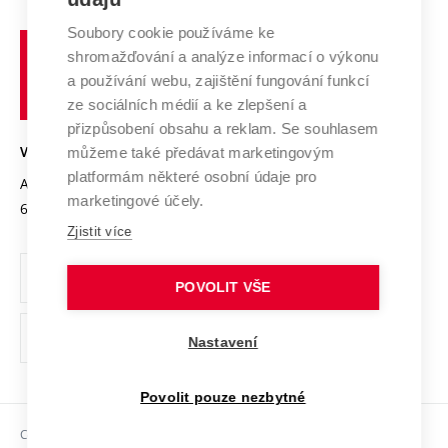
Systém zajišťování kvality výzkumu
Profil univerzity
Spolupráce se školami
Soubory cookie používáme ke
Vysoké
Výzkumné infrastruktury
shromažďování a analýze informací o výkonu
Udržitelná univerzita
učení
Služby univerzity
Transfer znalostí
a používání webu, zajištění fungování funkcí
technické
Podnikavá univerzita / ContriBUTe
Mezinárodní dohody
ze sociálních médií a ke zlepšení a
Open Science
v
Bezpečná univerzita
přizpůsobení obsahu a reklam. Se souhlasem
Univerzitní sítě
Brně
Projekty
můžeme také předávat marketingovým
VYSOKÉ UČENÍ TECHNICKÉ V BRNĚ
Vyznamenání
platformám některé osobní údaje pro
Projekty ze strukturálních fondů
Antonínská 548/1
www.vut.cz
marketingové účely.
Organizační struktura
602 00 Brno
vut@vutbr.cz
Specifický výzkum
Zjistit více
Úřední deska
Ochrana osobních údajů
POVOLIT VŠE
(externí
Pracovní příležitosti
Nastavení
odkaz)
Podpora a rozvoj zaměstnanců a studujících
Povolit pouze nezbytné
Rovné příležitosti
Copyright © 2026 VUT
Sociální bezpečí