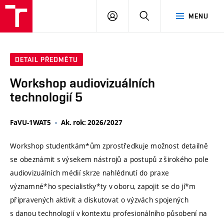
VUT
PŘIHLÁSIT
HLEDAT
MENU
SE
DETAIL PŘEDMĚTU
Workshop audiovizuálních
technologií 5
FaVU-1WAT5
Ak. rok: 2026/2027
Workshop studentkám*ům zprostředkuje možnost detailně
se obeznámit s výsekem nástrojů a postupů z širokého pole
audiovizuálních médií skrze nahlédnutí do praxe
významné*ho specialistky*ty v oboru, zapojit se do jí*m
připravených aktivit a diskutovat o výzvách spojených
s danou technologií v kontextu profesionálního působení na