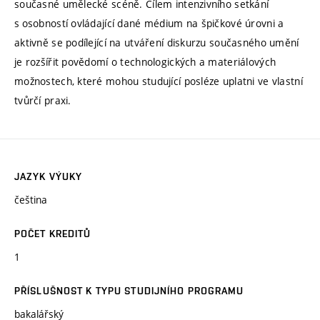
současné umělecké scéně. Cílem intenzivního setkání
s osobností ovládající dané médium na špičkové úrovni a
aktivně se podílející na utváření diskurzu současného umění
je rozšířit povědomí o technologických a materiálových
možnostech, které mohou studující posléze uplatni ve vlastní
tvůrčí praxi.
JAZYK VÝUKY
čeština
POČET KREDITŮ
1
PŘÍSLUŠNOST K TYPU STUDIJNÍHO PROGRAMU
bakalářský