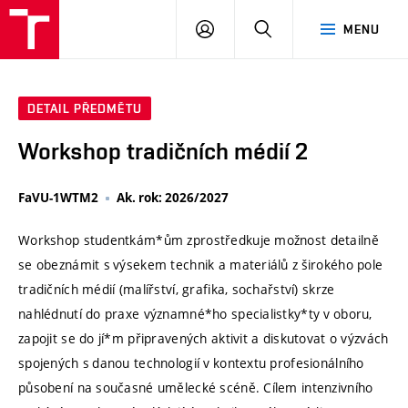
VUT
PŘIHLÁSIT
HLEDAT
MENU
SE
DETAIL PŘEDMĚTU
Workshop tradičních médií 2
FaVU-1WTM2
Ak. rok: 2026/2027
Workshop studentkám*ům zprostředkuje možnost detailně
se obeznámit s výsekem technik a materiálů z širokého pole
tradičních médií (malířství, grafika, sochařství) skrze
nahlédnutí do praxe významné*ho specialistky*ty v oboru,
zapojit se do jí*m připravených aktivit a diskutovat o výzvách
spojených s danou technologií v kontextu profesionálního
působení na současné umělecké scéně. Cílem intenzivního