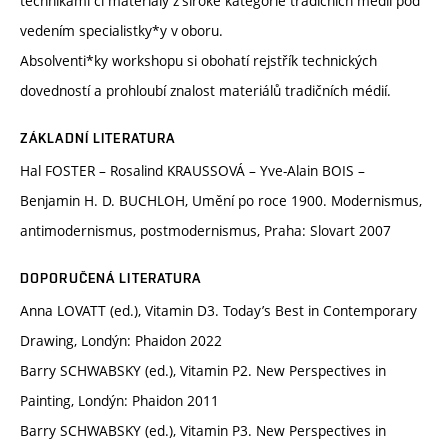
technikami či materiály z široké kategorie tradičních médií pod
vedením specialistky*y v oboru.
Absolventi*ky workshopu si obohatí rejstřík technických
dovedností a prohloubí znalost materiálů tradičních médií.
ZÁKLADNÍ LITERATURA
Hal FOSTER – Rosalind KRAUSSOVÁ – Yve-Alain BOIS –
Benjamin H. D. BUCHLOH, Umění po roce 1900. Modernismus,
antimodernismus, postmodernismus, Praha: Slovart 2007
DOPORUČENÁ LITERATURA
Anna LOVATT (ed.), Vitamin D3. Today’s Best in Contemporary
Drawing, Londýn: Phaidon 2022
Barry SCHWABSKY (ed.), Vitamin P2. New Perspectives in
Painting, Londýn: Phaidon 2011
Barry SCHWABSKY (ed.), Vitamin P3. New Perspectives in