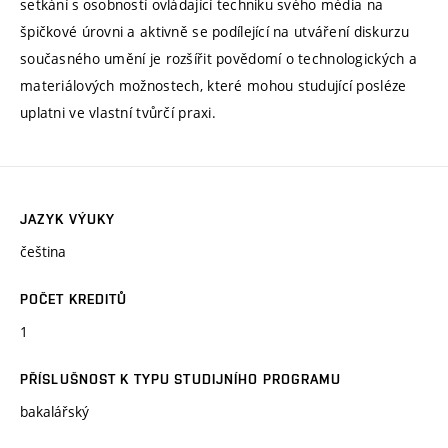
setkání s osobností ovládající techniku svého média na
špičkové úrovni a aktivně se podílející na utváření diskurzu
současného umění je rozšířit povědomí o technologických a
materiálových možnostech, které mohou studující posléze
uplatni ve vlastní tvůrčí praxi.
JAZYK VÝUKY
čeština
POČET KREDITŮ
1
PŘÍSLUŠNOST K TYPU STUDIJNÍHO PROGRAMU
bakalářský