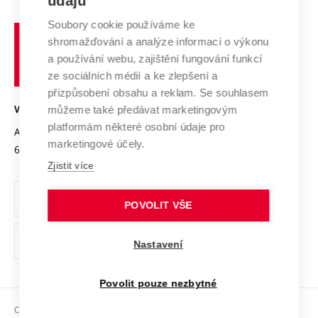
údajů
Systém zajišťování kvality výzkumu
Profil univerzity
Spolupráce se školami
Soubory cookie používáme ke
Vysoké
Výzkumné infrastruktury
shromažďování a analýze informací o výkonu
Udržitelná univerzita
učení
Služby univerzity
Transfer znalostí
a používání webu, zajištění fungování funkcí
technické
Podnikavá univerzita / ContriBUTe
Mezinárodní dohody
ze sociálních médií a ke zlepšení a
Open Science
v
Bezpečná univerzita
přizpůsobení obsahu a reklam. Se souhlasem
Univerzitní sítě
Brně
Projekty
můžeme také předávat marketingovým
VYSOKÉ UČENÍ TECHNICKÉ V BRNĚ
Vyznamenání
platformám některé osobní údaje pro
Projekty ze strukturálních fondů
Antonínská 548/1
www.vut.cz
marketingové účely.
Organizační struktura
602 00 Brno
vut@vutbr.cz
Specifický výzkum
Zjistit více
Úřední deska
Ochrana osobních údajů
POVOLIT VŠE
(externí
Pracovní příležitosti
Nastavení
odkaz)
Podpora a rozvoj zaměstnanců a studujících
Povolit pouze nezbytné
Rovné příležitosti
Copyright © 2026 VUT
Sociální bezpečí