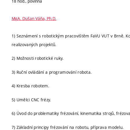
18 hod., povinná
MgA. Dušan Váňa, Ph.D.
1) Seznámení s robotickým pracovištěm FaVU VUT v Brně. Ko
realizovaných projektů.
2) Možnosti robotické ruky.
3) Ruční ovládání a programování robota.
4) Kresba robotem.
5) Umělci CNC frézy.
6) Úvod do problematiky frézování, kinematika strojů, frézov
7) Základní principy frézování na robotu, příprava modelu.