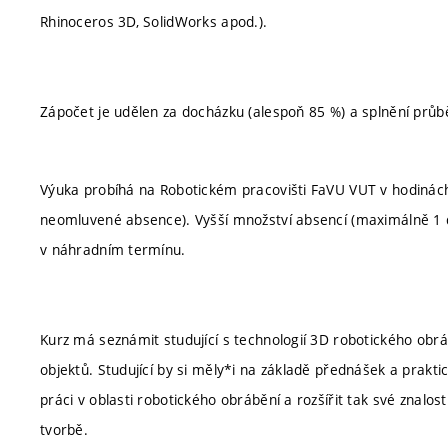
Rhinoceros 3D, SolidWorks apod.).
Zápočet je udělen za docházku (alespoň 85 %) a splnění prů
Výuka probíhá na Robotickém pracovišti FaVU VUT v hodinác
neomluvené absence). Vyšší množství absencí (maximálně 1 
v náhradním termínu.
Kurz má seznámit studující s technologií 3D robotického obrá
objektů. Studující by si měly*i na základě přednášek a prak
práci v oblasti robotického obrábění a rozšířit tak své znalos
tvorbě.