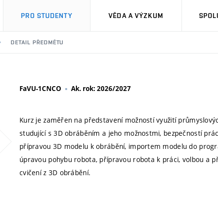
PRO STUDENTY
VĚDA A VÝZKUM
SPOL
DETAIL PŘEDMĚTU
FaVU-1CNCO
Ak. rok: 2026/2027
Kurz je zaměřen na představení možností využití průmyslový
studující s 3D obráběním a jeho možnostmi, bezpečností prá
přípravou 3D modelu k obrábění, importem modelu do progr
úpravou pohybu robota, přípravou robota k práci, volbou a p
cvičení z 3D obrábění.