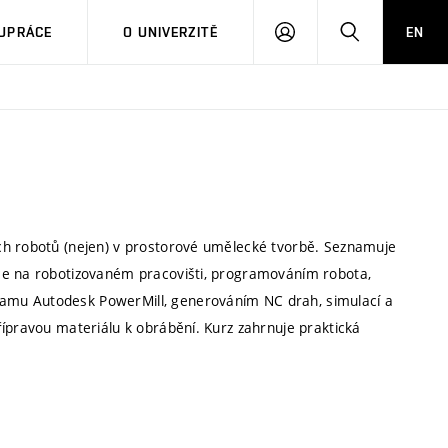
PŘIHLÁSIT
HLEDAT
UPRÁCE
O UNIVERZITĚ
EN
SE
ch robotů (nejen) v prostorové umělecké tvorbě. Seznamuje
ce na robotizovaném pracovišti, programováním robota,
amu Autodesk PowerMill, generováním NC drah, simulací a
řípravou materiálu k obrábění. Kurz zahrnuje praktická