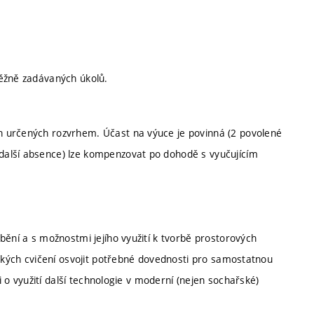
běžně zadávaných úkolů.
h určených rozvrhem. Účast na výuce je povinná (2 povolené
další absence) lze kompenzovat po dohodě s vyučujícím
bění a s možnostmi jejího využití k tvorbě prostorových
tických cvičení osvojit potřebné dovednosti pro samostatnou
ti o využití další technologie v moderní (nejen sochařské)