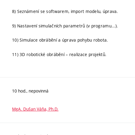
8) Seznámení se softwarem, import modelu, úprava.
9) Nastavení simulačních parametrů (v programu...).
10) Simulace obrábění a úprava pohybu robota.
11) 3D robotické obrábění – realizace projektů.
10 hod., nepovinná
MgA. Dušan Váňa, Ph.D.