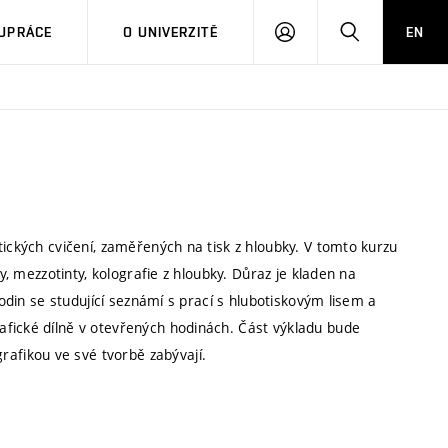
PŘIHLÁSIT
HLEDAT
UPRÁCE
O UNIVERZITĚ
EN
SE
tických cvičení, zaměřených na tisk z hloubky. V tomto kurzu
y, mezzotinty, kolografie z hloubky. Důraz je kladen na
hodin se studující seznámí s prací s hlubotiskovým lisem a
afické dílně v otevřených hodinách. Část výkladu bude
fikou ve své tvorbě zabývají.