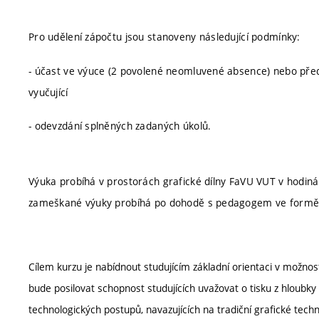
Pro udělení zápočtu jsou stanoveny následující podmínky:
- účast ve výuce (2 povolené neomluvené absence) nebo pře
vyučující
- odevzdání splněných zadaných úkolů.
Výuka probíhá v prostorách grafické dílny FaVU VUT v hodin
zameškané výuky probíhá po dohodě s pedagogem ve formě in
Cílem kurzu je nabídnout studujícím základní orientaci v možnos
bude posilovat schopnost studujících uvažovat o tisku z hloub
technologických postupů, navazujících na tradiční grafické techn