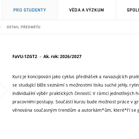
PRO STUDENTY
VĚDA A VÝZKUM
SPOL
DETAIL PŘEDMĚTU
FaVU-1ZGT2
Ak. rok: 2026/2027
Kurz je koncipován jako cyklus přednášek a navazujících prak
se studující blíže seznámí s možnostmi tisku suché jehly, rytin
individuální výběr praktických činností. V rámci jednotlivých 
pracovními postupy. Součástí kurzu bude možnost práce v gr
věnována současným trendům a autorkám*ům, které*ří se gra