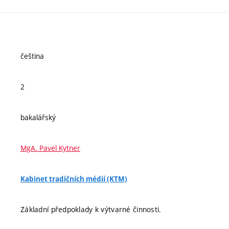
čeština
2
bakalářský
MgA. Pavel Kytner
Kabinet tradičních médií (KTM)
Základní předpoklady k výtvarné činnosti.