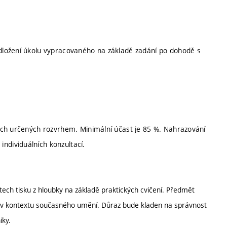
dložení úkolu vypracovaného na základě zadání po dohodě s
ách určených rozvrhem. Minimální účast je 85 %. Nahrazování
dividuálních konzultací.
tech tisku z hloubky na základě praktických cvičení. Předmět
ky v kontextu současného umění. Důraz bude kladen na správnost
iky.