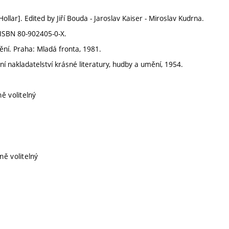
ollar]. Edited by Jiří Bouda - Jaroslav Kaiser - Miroslav Kudrna.
. ISBN 80-902405-0-X.
ění. Praha: Mladá fronta, 1981.
í nakladatelství krásné literatury, hudby a umění, 1954.
ě volitelný
ně volitelný