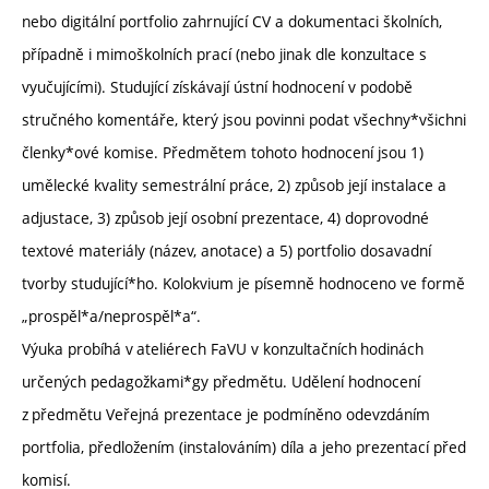
nebo digitální portfolio zahrnující CV a dokumentaci školních,
případně i mimoškolních prací (nebo jinak dle konzultace s
vyučujícími). Studující získávají ústní hodnocení v podobě
stručného komentáře, který jsou povinni podat všechny*všichni
členky*ové komise. Předmětem tohoto hodnocení jsou 1)
umělecké kvality semestrální práce, 2) způsob její instalace a
adjustace, 3) způsob její osobní prezentace, 4) doprovodné
textové materiály (název, anotace) a 5) portfolio dosavadní
tvorby studující*ho. Kolokvium je písemně hodnoceno ve formě
„prospěl*a/neprospěl*a“.
Výuka probíhá v ateliérech FaVU v konzultačních hodinách
určených pedagožkami*gy předmětu. Udělení hodnocení
z předmětu Veřejná prezentace je podmíněno odevzdáním
portfolia, předložením (instalováním) díla a jeho prezentací před
komisí.