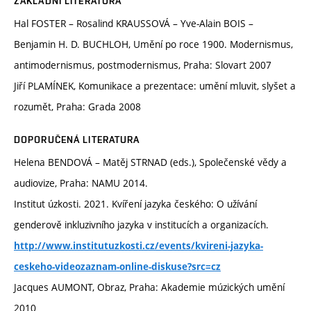
ZÁKLADNÍ LITERATURA
Hal FOSTER – Rosalind KRAUSSOVÁ – Yve-Alain BOIS –
Benjamin H. D. BUCHLOH, Umění po roce 1900. Modernismus,
antimodernismus, postmodernismus, Praha: Slovart 2007
Jiří PLAMÍNEK, Komunikace a prezentace: umění mluvit, slyšet a
rozumět, Praha: Grada 2008
DOPORUČENÁ LITERATURA
Helena BENDOVÁ – Matěj STRNAD (eds.), Společenské vědy a
audiovize, Praha: NAMU 2014.
Institut úzkosti. 2021. Kvíření jazyka českého: O užívání
genderově inkluzivního jazyka v institucích a organizacích.
http://www.institutuzkosti.cz/events/kvireni-jazyka-
ceskeho-videozaznam-online-diskuse?src=cz
Jacques AUMONT, Obraz, Praha: Akademie múzických umění
2010