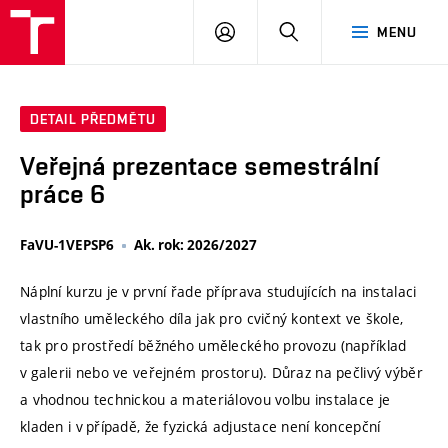
VUT
PŘIHLÁSIT
HLEDAT
MENU
SE
DETAIL PŘEDMĚTU
Veřejná prezentace semestrální
práce 6
FaVU-1VEPSP6
Ak. rok: 2026/2027
Náplní kurzu je v první řade příprava studujících na instalaci
vlastního uměleckého díla jak pro cvičný kontext ve škole,
tak pro prostředí běžného uměleckého provozu (například
v galerii nebo ve veřejném prostoru). Důraz na pečlivý výběr
a vhodnou technickou a materiálovou volbu instalace je
kladen i v případě, že fyzická adjustace není koncepční