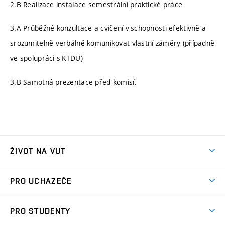
2.B Realizace instalace semestrální praktické práce
3.A Průběžné konzultace a cvičení v schopnosti efektivně a
srozumitelně verbálně komunikovat vlastní záměry (případně
ve spolupráci s KTDU)
3.B Samotná prezentace před komisí.
ŽIVOT NA VUT
Atmosféra VUT
PRO UCHAZEČE
Prostory školy
Proč na VUT
Koleje
PRO STUDENTY
Studijní programy
Stravování