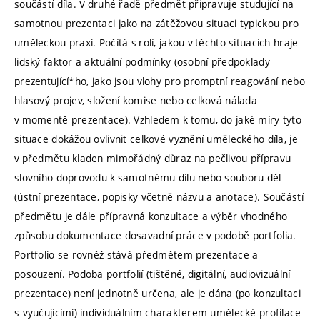
součástí díla. V druhé řadě předmět připravuje studující na
samotnou prezentaci jako na zátěžovou situaci typickou pro
uměleckou praxi. Počítá s rolí, jakou v těchto situacích hraje
lidský faktor a aktuální podmínky (osobní předpoklady
prezentující*ho, jako jsou vlohy pro promptní reagování nebo
hlasový projev, složení komise nebo celková nálada
v momentě prezentace). Vzhledem k tomu, do jaké míry tyto
situace dokážou ovlivnit celkové vyznění uměleckého díla, je
v předmětu kladen mimořádný důraz na pečlivou přípravu
slovního doprovodu k samotnému dílu nebo souboru děl
(ústní prezentace, popisky včetně názvu a anotace). Součástí
předmětu je dále přípravná konzultace a výběr vhodného
způsobu dokumentace dosavadní práce v podobě portfolia.
Portfolio se rovněž stává předmětem prezentace a
posouzení. Podoba portfolií (tištěné, digitální, audiovizuální
prezentace) není jednotně určena, ale je dána (po konzultaci
s vyučujícími) individuálním charakterem umělecké profilace