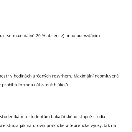
eptuje se maximálně 20 % absence) nebo odevzdáním
mestr v hodinách určených rozvrhem. Maximální neomluvená
 probíhá formou náhradních úkolů.
 studentkám a studentům bakalářského stupně studia
ře studia jak na úrovni praktické a teoretické výuky, tak na