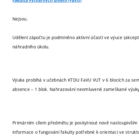
Fakulta výtvarných umění (FaVU)
Nejsou.
Udělení zápočtu je podmíněno aktivní účastí ve výuce (akc
náhradního úkolu.
Výuka probíhá v učebnách KTDU FaVU VUT v 6 blocích za se
absence – 1 blok. Nahrazování neomluvené zameškané výuky
Primárním cílem předmětu je poskytnout nově nastoupivším
informace o fungování fakulty potřebné k orientaci ve struktu