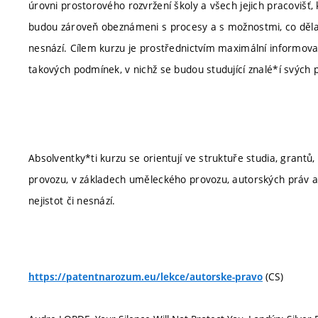
úrovni prostorového rozvržení školy a všech jejich pracovišť
budou zároveň obeznámeni s procesy a s možnostmi, co dělat 
nesnází. Cílem kurzu je prostřednictvím maximální informova
takových podmínek, v nichž se budou studující znalé*í svých p
Absolventky*ti kurzu se orientují ve struktuře studia, grantů, s
provozu, v základech uměleckého provozu, autorských práv a e
nejistot či nesnází.
(CS)
https://patentnarozum.eu/lekce/autorske-pravo