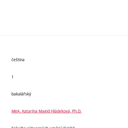
čeština
1
bakalářský
MgA. Katarína Magid Hládeková, Ph.D.