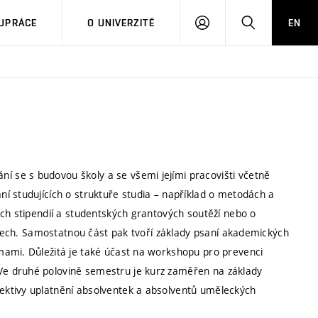
PŘIHLÁSIT
HLEDAT
UPRÁCE
O UNIVERZITĚ
EN
SE
 se s budovou školy a se všemi jejími pracovišti včetně
í studujících o struktuře studia – například o metodách a
ech stipendií a studentských grantových soutěží nebo o
bytech. Samostatnou část pak tvoří základy psaní akademických
mami. Důležitá je také účast na workshopu pro prevenci
e druhé polovině semestru je kurz zaměřen na základy
ektivy uplatnění absolventek a absolventů uměleckých