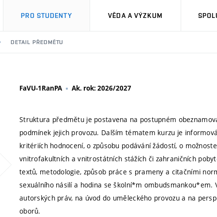
PRO STUDENTY
VĚDA A VÝZKUM
SPOL
DETAIL PŘEDMĚTU
FaVU-1RanPA
Ak. rok: 2026/2027
Struktura předmětu je postavena na postupném obeznamování
podmínek jejich provozu. Dalším tématem kurzu je informován
kritériích hodnocení, o způsobu podávání žádostí, o možnost
vnitrofakultních a vnitrostátních stážích či zahraničních po
textů, metodologie, způsob práce s prameny a citačními nor
sexuálního násilí a hodina se školní*m ombudsmankou*em. V
autorských práv, na úvod do uměleckého provozu a na persp
oborů.