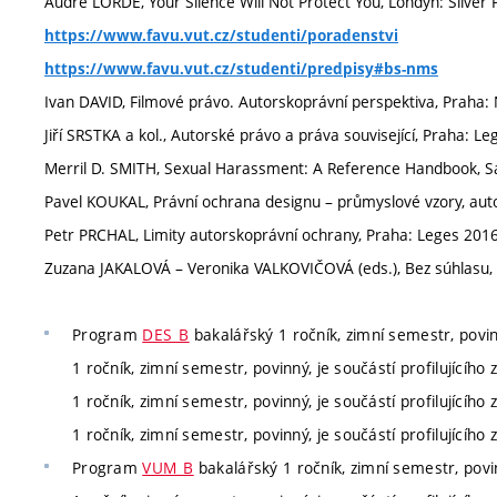
Audre LORDE, Your Silence Will Not Protect You, Londýn: Silver 
https://www.favu.vut.cz/studenti/poradenstvi
https://www.favu.vut.cz/studenti/predpisy#bs-nms
Ivan DAVID, Filmové právo. Autorskoprávní perspektiva, Praha
Jiří SRSTKA a kol., Autorské právo a práva související, Praha: L
Merril D. SMITH, Sexual Harassment: A Reference Handbook, S
Pavel KOUKAL, Právní ochrana designu – průmyslové vzory, auto
Petr PRCHAL, Limity autorskoprávní ochrany, Praha: Leges 2016
Zuzana JAKALOVÁ – Veronika VALKOVIČOVÁ (eds.), Bez súhlasu, Br
Program
DES_B
bakalářský 1 ročník, zimní semestr, povinn
1 ročník, zimní semestr, povinný, je součástí profilujícího 
1 ročník, zimní semestr, povinný, je součástí profilujícího 
1 ročník, zimní semestr, povinný, je součástí profilujícího 
Program
VUM_B
bakalářský 1 ročník, zimní semestr, povinn