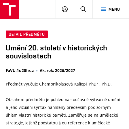
VUT
PŘIHLÁSIT
HLEDAT
MENU
SE
DETAIL PŘEDMĚTU
Umění 20. století v historických
souvislostech
FaVU-1u20hs-z
Ak. rok: 2026/2027
Předmět vyučuje Chamonikolasová Kaliopi, PhDr., Ph.D.
Obsahem předmětu je pohled na současné výtvarné umění
a jeho vizuální syntax nahlížený především pod zorným
úhlem vlastní historické paměti. Zaměřuje se na umělecké
strategie, jejichž podstatou jsou reference k umělecké