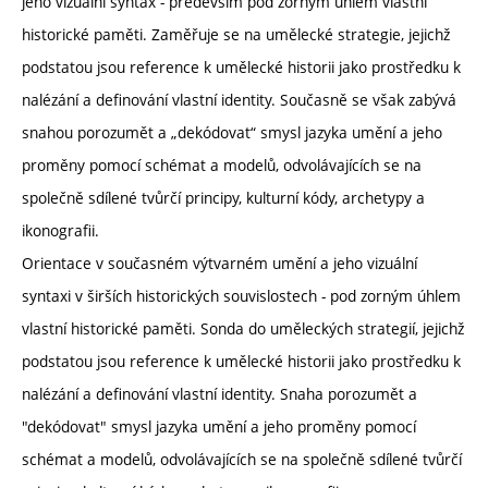
jeho vizuální syntax - především pod zorným úhlem vlastní
historické paměti. Zaměřuje se na umělecké strategie, jejichž
podstatou jsou reference k umělecké historii jako prostředku k
nalézání a definování vlastní identity. Současně se však zabývá
snahou porozumět a „dekódovat“ smysl jazyka umění a jeho
proměny pomocí schémat a modelů, odvolávajících se na
společně sdílené tvůrčí principy, kulturní kódy, archetypy a
ikonografii.
Orientace v současném výtvarném umění a jeho vizuální
syntaxi v širších historických souvislostech - pod zorným úhlem
vlastní historické paměti. Sonda do uměleckých strategií, jejichž
podstatou jsou reference k umělecké historii jako prostředku k
nalézání a definování vlastní identity. Snaha porozumět a
"dekódovat" smysl jazyka umění a jeho proměny pomocí
schémat a modelů, odvolávajících se na společně sdílené tvůrčí