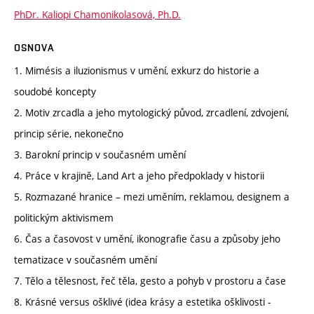
PhDr. Kaliopi Chamonikolasová, Ph.D.
OSNOVA
1. Mimésis a iluzionismus v umění, exkurz do historie a
soudobé koncepty
2. Motiv zrcadla a jeho mytologický původ, zrcadlení, zdvojení,
princip série, nekonečno
3. Barokní princip v současném umění
4. Práce v krajině, Land Art a jeho předpoklady v historii
5. Rozmazané hranice – mezi uměním, reklamou, designem a
politickým aktivismem
6. Čas a časovost v umění, ikonografie času a způsoby jeho
tematizace v současném umění
7. Tělo a tělesnost, řeč těla, gesto a pohyb v prostoru a čase
8. Krásné versus ošklivé (idea krásy a estetika ošklivosti -