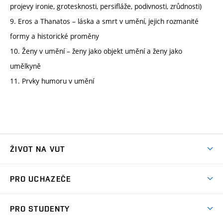
projevy ironie, grotesknosti, persifláže, podivnosti, zrůdnosti)
9. Eros a Thanatos – láska a smrt v umění, jejich rozmanité
formy a historické proměny
10. Ženy v umění – ženy jako objekt umění a ženy jako
umělkyně
11. Prvky humoru v umění
ŽIVOT NA VUT
Atmosféra VUT
PRO UCHAZEČE
Prostory školy
Proč na VUT
Koleje
PRO STUDENTY
Studijní programy
Stravování