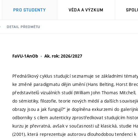
PRO STUDENTY
VĚDA A VÝZKUM
SPOL
DETAIL PŘEDMĚTU
FaVU-1AnOb
Ak. rok: 2026/2027
Přednáškový cyklus studující seznamuje se základními tématy 
ke změně paradigmatu dějin umění (Hans Belting, Horst Br
představitelů vizuálních studií (William John Thomas Mitchell
do sémiotiky, filozofie, teorie nových médií a dalších souvis
obrazy jsou a jak fungují?“ je doplněna exkurzemi do galerijn
odborníky s cílem autenticky zprostředkovat studujícím histo
kurzu je převratná, avšak v současnosti už klasická, studie 
(2001), která reprezentuje autorovu dlouhodobou tendenci k r