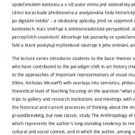
společenském kontextu a v níž autor mimo jiné vizionářsky 
rámci kurzu bude představena a analyzována řada historickýc
po digitální média“ – a sledovány způsoby, jimiž se vzájemně o
kontextech. Kurz směřuje k antiesencialistické perspektivě, skr
percepčních souvislostí. Absorbuje tak poznatky ze společensk
fakt a které poskytují myšlenkové nástroje k jeho vnímání, an
The lecture series introduces students to the basic themes of
who have contributed to the paradigm shift in art history 
to the approaches of important representatives of visual st
Elkins, Nicholas Mirzoeff) with overlaps into semiotics, phil
theoretical level of teaching focusing on the question “wha
trips to gallery and research institutions and meetings with v
the historical and current processes of thinking about the im
groundbreaking, but now classic, study The Anthropology of 
which represents the author's long-standing tendency to revis
cultural and social context, and in which the author, among o