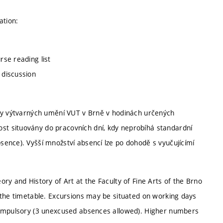
ation:
urse reading list
 discussion
lty výtvarných umění VUT v Brně v hodinách určených
t situovány do pracovních dní, kdy neprobíhá standardní
ence). Vyšší množství absencí lze po dohodě s vyučujícímí
ry and History of Art at the Faculty of Fine Arts of the Brno
 the timetable. Excursions may be situated on working days
compulsory (3 unexcused absences allowed). Higher numbers