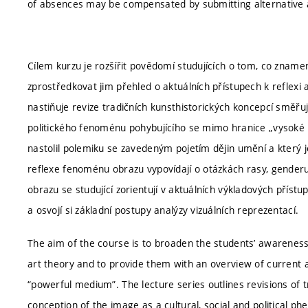
of absences may be compensated by submitting alternative 
Cílem kurzu je rozšířit povědomí studujících o tom, co znam
zprostředkovat jim přehled o aktuálních přístupech k reflex
nastiňuje revize tradičních kunsthistorických koncepcí směřuj
politického fenoménu pohybujícího se mimo hranice „vysoké kul
nastolil polemiku se zavedeným pojetím dějin umění a který j
reflexe fenoménu obrazu vypovídají o otázkách rasy, genderu, 
obrazu se studující zorientují v aktuálních výkladových příst
a osvojí si základní postupy analýzy vizuálních reprezentací.
The aim of the course is to broaden the students’ awarene
art theory and to provide them with an overview of current a
“powerful medium”. The lecture series outlines revisions of t
conception of the image as a cultural, social and political 