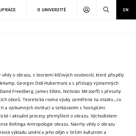
PŘIHLÁSIT
HLEDAT
UPRÁCE
O UNIVERZITĚ
EN
SE
vědy o obrazu, s teoriemi klíčových osobností, které přispěly
edekamp, Georges Didi-Huberman) a s přístupy významných
, David Freedberg, James Elkins, Nicholas Mirzoeff) s přesahy
ejících oborů. Teoretická rovina výuky zaměřená na otázku „co
ích a výzkumných institucí a setkáváním s hostujícími
rické i aktuální procesy přemýšlení o obrazu. Východiskem
Hanse Beltinga Antropologie obrazu. Návrhy vědy o obrazu
evizi výkladu umění a jeho dějin v širším kulturním a