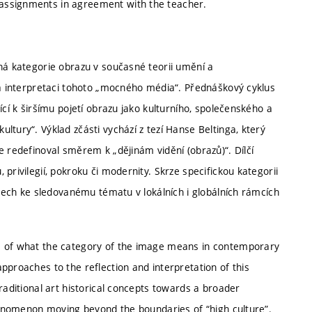
assignments in agreement with the teacher.
ená kategorie obrazu v současné teorii umění a
i a interpretaci tohoto „mocného média“. Přednáškový cyklus
ící k širšímu pojetí obrazu jako kulturního, společenského a
tury“. Výklad zčásti vychází z tezí Hanse Beltinga, který
e redefinoval směrem k „dějinám vidění (obrazů)“. Dílčí
privilegií, pokroku či modernity. Skrze specifickou kategorii
upech ke sledovanému tématu v lokálních i globálních rámcích
ss of what the category of the image means in contemporary
pproaches to the reflection and interpretation of this
raditional art historical concepts towards a broader
phenomenon moving beyond the boundaries of “high culture”.