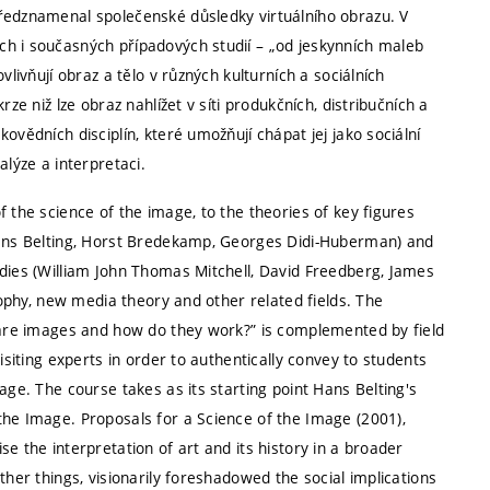
předznamenal společenské důsledky virtuálního obrazu. V
h i současných případových studií – „od jeskynních maleb
vlivňují obraz a tělo v různých kulturních a sociálních
ze niž lze obraz nahlížet v síti produkčních, distribučních a
ovědních disciplín, které umožňují chápat jej jako sociální
alýze a interpretaci.
 the science of the image, to the theories of key figures
(Hans Belting, Horst Bredekamp, Georges Didi-Huberman) and
udies (William John Thomas Mitchell, David Freedberg, James
osophy, new media theory and other related fields. The
t are images and how do they work?” is complemented by field
isiting experts in order to authentically convey to students
age. The course takes as its starting point Hans Belting's
the Image. Proposals for a Science of the Image (2001),
e the interpretation of art and its history in a broader
ther things, visionarily foreshadowed the social implications