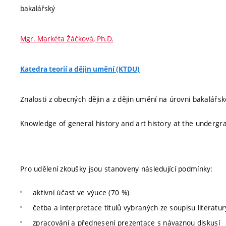
bakalářský
Mgr. Markéta Žáčková, Ph.D.
Katedra teorií a dějin umění (KTDU)
Znalosti z obecných dějin a z dějin umění na úrovni bakalářs
Knowledge of general history and art history at the undergra
Pro udělení zkoušky jsou stanoveny následující podmínky:
aktivní účast ve výuce (70 %)
četba a interpretace titulů vybraných ze soupisu literat
zpracování a přednesení prezentace s návaznou diskusí