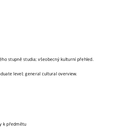
kého stupně studia; všeobecný kulturní přehled.
duate level; general cultural overview.
ury k předmětu