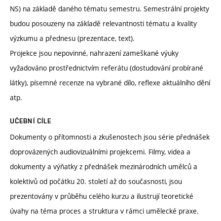
NS) na základě daného tématu semestru. Semestrální projekty
budou posouzeny na základě relevantnosti tématu a kvality
výzkumu a přednesu (prezentace, text).
Projekce jsou nepovinné, nahrazení zameškané výuky
vyžadováno prostřednictvím referátu (dostudování probírané
látky), písemné recenze na vybrané dílo, reflexe aktuálního dění
atp.
UČEBNÍ CÍLE
Dokumenty o přítomnosti a zkušenostech jsou série přednášek
doprovázených audiovizuálními projekcemi. Filmy, videa a
dokumenty a výňatky z přednášek mezinárodních umělců a
kolektivů od počátku 20. století až do současnosti, jsou
prezentovány v průběhu celého kurzu a ilustrují teoretické
úvahy na téma proces a struktura v rámci umělecké praxe.