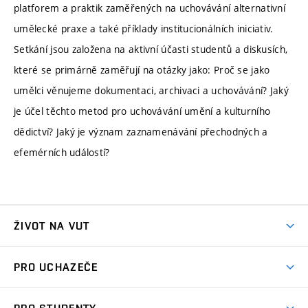
platforem a praktik zaměřených na uchovávání alternativní
umělecké praxe a také příklady institucionálních iniciativ.
Setkání jsou založena na aktivní účasti studentů a diskusích,
které se primárně zaměřují na otázky jako: Proč se jako
umělci věnujeme dokumentaci, archivaci a uchovávání? Jaký
je účel těchto metod pro uchovávání umění a kulturního
dědictví? Jaký je význam zaznamenávání přechodných a
efemérních událostí?
ŽIVOT NA VUT
Atmosféra VUT
PRO UCHAZEČE
Prostory školy
Proč na VUT
Koleje