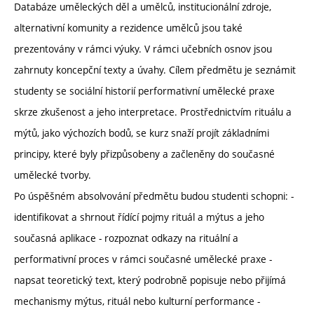
Databáze uměleckých děl a umělců, institucionální zdroje,
alternativní komunity a rezidence umělců jsou také
prezentovány v rámci výuky. V rámci učebních osnov jsou
zahrnuty koncepční texty a úvahy. Cílem předmětu je seznámit
studenty se sociální historií performativní umělecké praxe
skrze zkušenost a jeho interpretace. Prostřednictvím rituálu a
mýtů, jako výchozích bodů, se kurz snaží projít základními
principy, které byly přizpůsobeny a začleněny do současné
umělecké tvorby.
Po úspěšném absolvování předmětu budou studenti schopni: -
identifikovat a shrnout řídící pojmy rituál a mýtus a jeho
současná aplikace - rozpoznat odkazy na rituální a
performativní proces v rámci současné umělecké praxe -
napsat teoretický text, který podrobně popisuje nebo přijímá
mechanismy mýtus, rituál nebo kulturní performance -