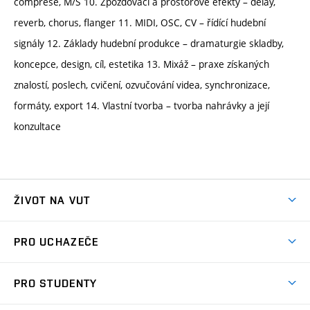
comprese, M/S 10. Zpožďovací a prostorové efekty – delay,
reverb, chorus, flanger 11. MIDI, OSC, CV – řídící hudební
signály 12. Základy hudební produkce – dramaturgie skladby,
koncepce, design, cíl, estetika 13. Mixáž – praxe získaných
znalostí, poslech, cvičení, ozvučování videa, synchronizace,
formáty, export 14. Vlastní tvorba – tvorba nahrávky a její
konzultace
ŽIVOT NA VUT
Atmosféra VUT
PRO UCHAZEČE
Prostory školy
Proč na VUT
Koleje
PRO STUDENTY
Studijní programy
Stravování