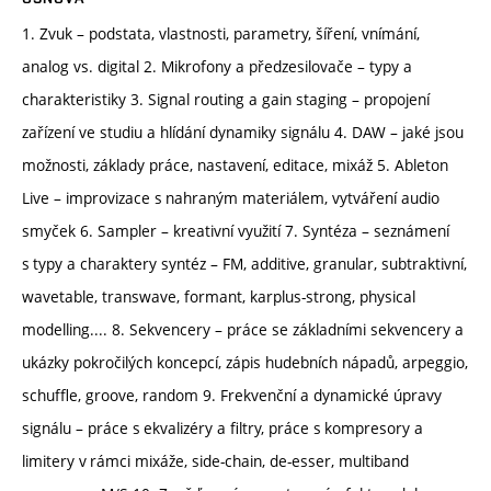
1. Zvuk – podstata, vlastnosti, parametry, šíření, vnímání,
analog vs. digital 2. Mikrofony a předzesilovače – typy a
charakteristiky 3. Signal routing a gain staging – propojení
zařízení ve studiu a hlídání dynamiky signálu 4. DAW – jaké jsou
možnosti, základy práce, nastavení, editace, mixáž 5. Ableton
Live – improvizace s nahraným materiálem, vytváření audio
smyček 6. Sampler – kreativní využití 7. Syntéza – seznámení
s typy a charaktery syntéz – FM, additive, granular, subtraktivní,
wavetable, transwave, formant, karplus-strong, physical
modelling.... 8. Sekvencery – práce se základními sekvencery a
ukázky pokročilých koncepcí, zápis hudebních nápadů, arpeggio,
schuffle, groove, random 9. Frekvenční a dynamické úpravy
signálu – práce s ekvalizéry a filtry, práce s kompresory a
limitery v rámci mixáže, side-chain, de-esser, multiband