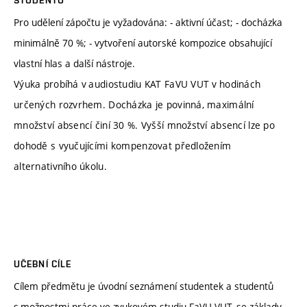
Pro udělení zápočtu je vyžadována: - aktivní účast; - docházka
minimálně 70 %; - vytvoření autorské kompozice obsahující
vlastní hlas a další nástroje.
Výuka probíhá v audiostudiu KAT FaVU VUT v hodinách
určených rozvrhem. Docházka je povinná, maximální
množství absencí činí 30 %. Vyšší množství absencí lze po
dohodě s vyučujícími kompenzovat předložením
alternativního úkolu.
UČEBNÍ CÍLE
Cílem předmětu je úvodní seznámení studentek a studentů
s možnostmi práce ve zvukovém studiu FaVU VUT, se základy