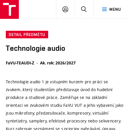
VUT
PŘIHLÁSIT
HLEDAT
MENU
SE
DETAIL PŘEDMĚTU
Technologie audio
FaVU-TEAUDI-Z
Ak. rok: 2026/2027
Technologie audio 1 je vstupním kurzem pro práci se
zvukem, který studentům představuje úvod do hudební
produkce a studiové práce. Zaměřuje se na základní
orientaci ve zvukovém studiu FaVU VUT a jeho vybavení, jako
jsou mikrofony, předzesilovače, kompresory, virtuální
syntetizéry, samplery, efektové procesory nebo sekvencery.
Kurz zahrnuje seznámení se s principy nahrávání, úpravy,