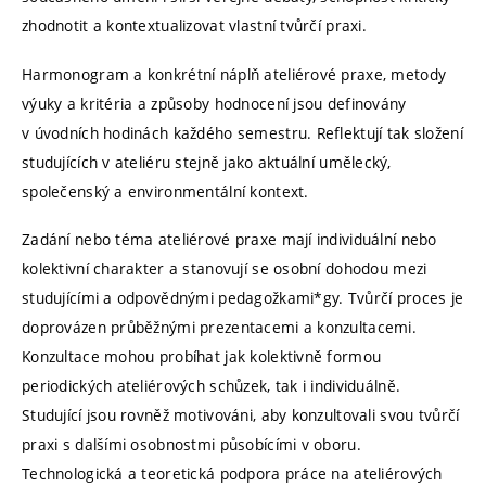
zhodnotit a kontextualizovat vlastní tvůrčí praxi.
Harmonogram a konkrétní náplň ateliérové praxe, metody
výuky a kritéria a způsoby hodnocení jsou definovány
v úvodních hodinách každého semestru. Reflektují tak složení
studujících v ateliéru stejně jako aktuální umělecký,
společenský a environmentální kontext.
Zadání nebo téma ateliérové praxe mají individuální nebo
kolektivní charakter a stanovují se osobní dohodou mezi
studujícími a odpovědnými pedagožkami*gy. Tvůrčí proces je
doprovázen průběžnými prezentacemi a konzultacemi.
Konzultace mohou probíhat jak kolektivně formou
periodických ateliérových schůzek, tak i individuálně.
Studující jsou rovněž motivováni, aby konzultovali svou tvůrčí
praxi s dalšími osobnostmi působícími v oboru.
Technologická a teoretická podpora práce na ateliérových