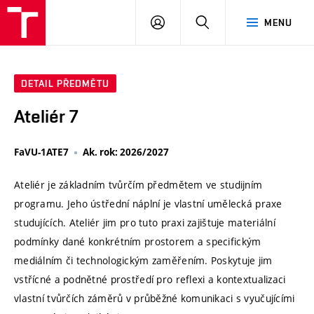
VUT
PŘIHLÁSIT
HLEDAT
MENU
SE
DETAIL PŘEDMĚTU
Ateliér 7
FaVU-1ATE7
Ak. rok: 2026/2027
Ateliér je základním tvůrčím předmětem ve studijním
programu. Jeho ústřední náplní je vlastní umělecká praxe
studujících. Ateliér jim pro tuto praxi zajištuje materiální
podmínky dané konkrétním prostorem a specifickým
mediálním či technologickým zaměřením. Poskytuje jim
vstřícné a podnětné prostředí pro reflexi a kontextualizaci
vlastní tvůrčích záměrů v průběžné komunikaci s vyučujícími