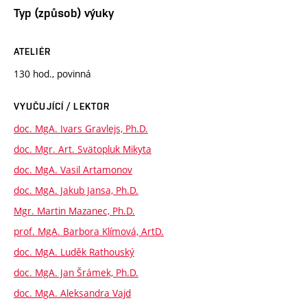
Typ (způsob) výuky
ATELIÉR
130 hod., povinná
VYUČUJÍCÍ / LEKTOR
doc. MgA. Ivars Gravlejs, Ph.D.
doc. Mgr. Art. Svätopluk Mikyta
doc. MgA. Vasil Artamonov
doc. MgA. Jakub Jansa, Ph.D.
Mgr. Martin Mazanec, Ph.D.
prof. MgA. Barbora Klímová, ArtD.
doc. MgA. Luděk Rathouský
doc. MgA. Jan Šrámek, Ph.D.
doc. MgA. Aleksandra Vajd