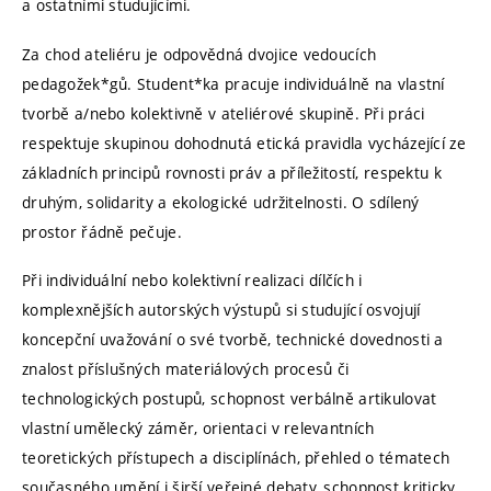
a ostatními studujícími.
Za chod ateliéru je odpovědná dvojice vedoucích
pedagožek*gů. Student*ka pracuje individuálně na vlastní
tvorbě a/nebo kolektivně v ateliérové skupině. Při práci
respektuje skupinou dohodnutá etická pravidla vycházející ze
základních principů rovnosti práv a příležitostí, respektu k
druhým, solidarity a ekologické udržitelnosti. O sdílený
prostor řádně pečuje.
Při individuální nebo kolektivní realizaci dílčích i
komplexnějších autorských výstupů si studující osvojují
koncepční uvažování o své tvorbě, technické dovednosti a
znalost příslušných materiálových procesů či
technologických postupů, schopnost verbálně artikulovat
vlastní umělecký záměr, orientaci v relevantních
teoretických přístupech a disciplínách, přehled o tématech
současného umění i širší veřejné debaty, schopnost kriticky