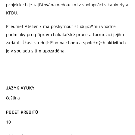
projektech je zajišťována vedoucími v spolupráci s kabinety a
KTDU.
Předmět Ateliér 7 má poskytnout studující*mu vhodné
podmínky pro přípravu bakalářské práce a formulaci jejího
zadání. Účast studující*ho na chodu a společných aktivitách
je v souladu s tím upozaděna.
JAZYK VÝUKY
čeština
POČET KREDITŮ
10