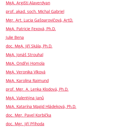
MgA. Argišti Alaverdyan
prof. akad. soch. Michal Gabriel
Mgr. Art. Lucia Gašparovičová, ArtD.
MgA. Patricie Fexová, Ph.D.
Julie Bena
doc. MgA. Jiří Skála, Ph.D.
MgA. Jonáš Strouhal
MgA. Ondřej Homola
MgA. Veronika Vlková
MgA. Karolina Raimund
prof. Mgr. A. Lenka Klodová, Ph.D.
MgA. Valentýna Janů
MgA. Katarína Magid Hládeková, Ph.D.
doc. Mgr. Pavel Korbička
doc. Mgr. Jiří Příhoda