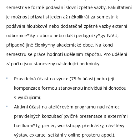
semestr ve formě podávání slovní zpětné vazby. Fakultativní
je možnost přizvat si jeden až několikrát za semestr k
podávání hloubkové nebo dodatečné zpětné vazby externí
odbornice*íky z oboru nebo další pedagožky*gy FaVU,
případně jiné členky*ny akademické obce. Na konci
semestru se práce hodnotí udělením zápočtu. Pro udělení
zápočtu jsou stanoveny následující podmínky:
Pravidelná účast na výuce (75 % účast) nebo její
kompenzace formou stanovenou individuální dohodou
s vyučujícími;
Aktivní účast na ateliérovém programu nad rámec
pravidelných konzultací (cvičné prezentace s externími
hostkami*ty, plenér, workshopy, přednášky, návštěvy
výstav, exkurze, setkání v online prostoru apod.);