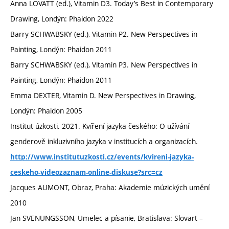
Anna LOVATT (ed.), Vitamin D3. Today’s Best in Contemporary
Drawing, Londýn: Phaidon 2022
Barry SCHWABSKY (ed.), Vitamin P2. New Perspectives in
Painting, Londýn: Phaidon 2011
Barry SCHWABSKY (ed.), Vitamin P3. New Perspectives in
Painting, Londýn: Phaidon 2011
Emma DEXTER, Vitamin D. New Perspectives in Drawing,
Londýn: Phaidon 2005
Institut úzkosti. 2021. Kvíření jazyka českého: O užívání
genderově inkluzivního jazyka v institucích a organizacích.
http://www.institutuzkosti.cz/events/kvireni-jazyka-
ceskeho-videozaznam-online-diskuse?src=cz
Jacques AUMONT, Obraz, Praha: Akademie múzických umění
2010
Jan SVENUNGSSON, Umelec a písanie, Bratislava: Slovart –