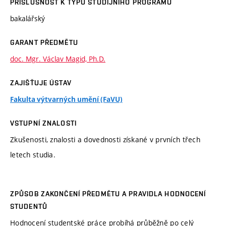
PŘÍSLUŠNOST K TYPU STUDIJNÍHO PROGRAMU
bakalářský
GARANT PŘEDMĚTU
doc. Mgr. Václav Magid, Ph.D.
ZAJIŠŤUJE ÚSTAV
Fakulta výtvarných umění (FaVU)
VSTUPNÍ ZNALOSTI
Zkušenosti, znalosti a dovednosti získané v prvních třech
letech studia.
ZPŮSOB ZAKONČENÍ PŘEDMĚTU A PRAVIDLA HODNOCENÍ
STUDENTŮ
Hodnocení studentské práce probíhá průběžně po celý