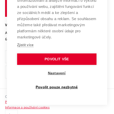
shromažďování a analýze informací o výkonu
Udržitelná univerzita
učení
Služby univerzity
Transfer znalostí
a používání webu, zajištění fungování funkcí
technické
Podnikavá univerzita / ContriBUTe
Mezinárodní dohody
ze sociálních médií a ke zlepšení a
Open Science
v
Bezpečná univerzita
přizpůsobení obsahu a reklam. Se souhlasem
Univerzitní sítě
Brně
Projekty
můžeme také předávat marketingovým
VYSOKÉ UČENÍ TECHNICKÉ V BRNĚ
Vyznamenání
platformám některé osobní údaje pro
Projekty ze strukturálních fondů
Antonínská 548/1
www.vut.cz
marketingové účely.
Organizační struktura
602 00 Brno
vut@vutbr.cz
Specifický výzkum
Zjistit více
Úřední deska
Ochrana osobních údajů
POVOLIT VŠE
(externí
Pracovní příležitosti
Nastavení
odkaz)
Podpora a rozvoj zaměstnanců a studujících
Povolit pouze nezbytné
Rovné příležitosti
Copyright © 2026 VUT
Sociální bezpečí
Prohlášení o přístupnosti
HR Award
Informace o používání cookies