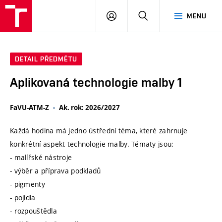
VUT
PŘIHLÁSIT
HLEDAT
MENU
SE
DETAIL PŘEDMĚTU
Aplikovaná technologie malby 1
FaVU-ATM-Z
Ak. rok: 2026/2027
Každá hodina má jedno ústřední téma, které zahrnuje
konkrétní aspekt technologie malby. Tématy jsou:
- malířské nástroje
- výběr a příprava podkladů
- pigmenty
- pojidla
- rozpouštědla