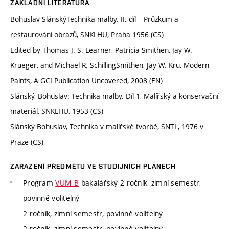
ZÁKLADNÍ LITERATURA
Bohuslav SlánskýTechnika malby. II. díl – Průzkum a
restaurování obrazů, SNKLHU, Praha 1956 (CS)
Edited by Thomas J. S. Learner, Patricia Smithen, Jay W.
Krueger, and Michael R. SchillingSmithen, Jay W. Kru, Modern
Paints, A GCI Publication Uncovered, 2008 (EN)
Slánský, Bohuslav: Technika malby. Díl 1, Malířský a konservační
materiál, SNKLHU, 1953 (CS)
Slánský Bohuslav, Technika v malířské tvorbě, SNTL, 1976 v
Praze (CS)
ZAŘAZENÍ PŘEDMĚTU VE STUDIJNÍCH PLÁNECH
Program
VUM_B
bakalářský 2 ročník, zimní semestr,
povinně volitelný
2 ročník, zimní semestr, povinně volitelný
2 ročník, zimní semestr, povinně volitelný