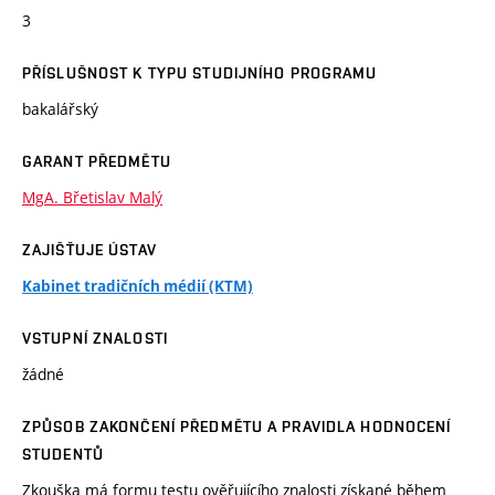
3
PŘÍSLUŠNOST K TYPU STUDIJNÍHO PROGRAMU
bakalářský
GARANT PŘEDMĚTU
MgA. Břetislav Malý
ZAJIŠŤUJE ÚSTAV
Kabinet tradičních médií (KTM)
VSTUPNÍ ZNALOSTI
žádné
ZPŮSOB ZAKONČENÍ PŘEDMĚTU A PRAVIDLA HODNOCENÍ
STUDENTŮ
Zkouška má formu testu ověřujícího znalosti získané během