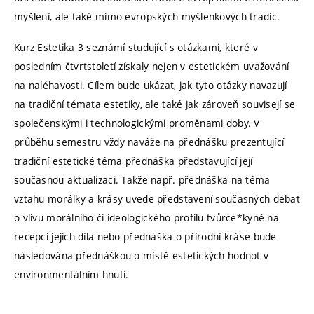
myšlení, ale také mimo-evropských myšlenkových tradic.
Kurz Estetika 3 seznámí studující s otázkami, které v
posledním čtvrtstoletí získaly nejen v estetickém uvažování
na naléhavosti. Cílem bude ukázat, jak tyto otázky navazují
na tradiční témata estetiky, ale také jak zároveň souvisejí se
společenskými i technologickými proměnami doby. V
průběhu semestru vždy naváže na přednášku prezentující
tradiční estetické téma přednáška představující její
současnou aktualizaci. Takže např. přednáška na téma
vztahu morálky a krásy uvede představení současných debat
o vlivu morálního či ideologického profilu tvůrce*kyně na
recepci jejich díla nebo přednáška o přírodní kráse bude
následována přednáškou o místě estetických hodnot v
environmentálním hnutí.