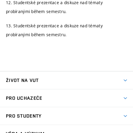
12. Studentské prezentace a diskuze nad tématy
probíranými během semestru.
13. Studentské prezentace a diskuze nad tématy
probíranými během semestru.
ŽIVOT NA VUT
Atmosféra VUT
PRO UCHAZEČE
Prostory školy
Proč na VUT
Koleje
PRO STUDENTY
Studijní programy
Stravování
Předměty
Studijní předpisy
Studium a stáže v zahraničí
Stipendia
Dny otevřených dveří