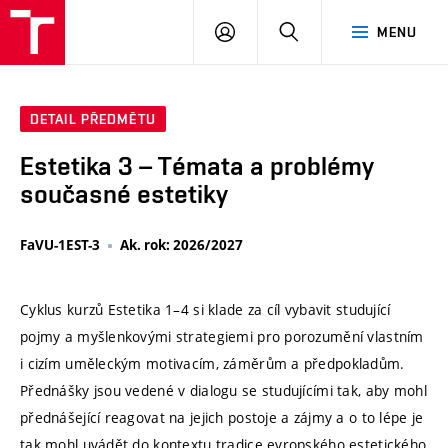
VUT
PŘIHLÁSIT
HLEDAT
MENU
SE
DETAIL PŘEDMĚTU
Estetika 3 – Témata a problémy
současné estetiky
FaVU-1EST-3
Ak. rok: 2026/2027
Cyklus kurzů Estetika 1–4 si klade za cíl vybavit studující
pojmy a myšlenkovými strategiemi pro porozumění vlastním
i cizím uměleckým motivacím, záměrům a předpokladům.
Přednášky jsou vedené v dialogu se studujícími tak, aby mohl
přednášející reagovat na jejich postoje a zájmy a o to lépe je
tak mohl uvádět do kontextu tradice evropského estetického