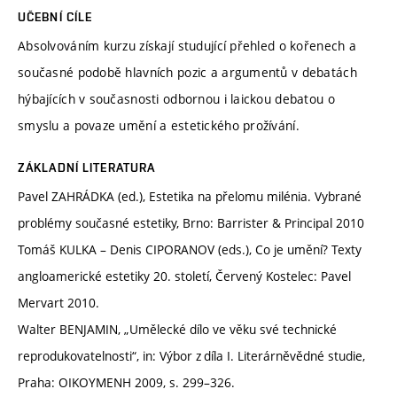
UČEBNÍ CÍLE
Absolvováním kurzu získají studující přehled o kořenech a
současné podobě hlavních pozic a argumentů v debatách
hýbajících v současnosti odbornou i laickou debatou o
smyslu a povaze umění a estetického prožívání.
ZÁKLADNÍ LITERATURA
Pavel ZAHRÁDKA (ed.), Estetika na přelomu milénia. Vybrané
problémy současné estetiky, Brno: Barrister & Principal 2010
Tomáš KULKA – Denis CIPORANOV (eds.), Co je umění? Texty
angloamerické estetiky 20. století, Červený Kostelec: Pavel
Mervart 2010.
Walter BENJAMIN, „Umělecké dílo ve věku své technické
reprodukovatelnosti“, in: Výbor z díla I. Literárněvědné studie,
Praha: OIKOYMENH 2009, s. 299–326.