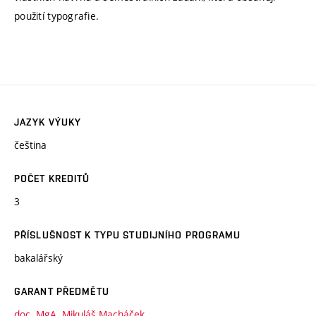
použití typografie.
JAZYK VÝUKY
čeština
POČET KREDITŮ
3
PŘÍSLUŠNOST K TYPU STUDIJNÍHO PROGRAMU
bakalářský
GARANT PŘEDMĚTU
doc. MgA. Mikuláš Macháček