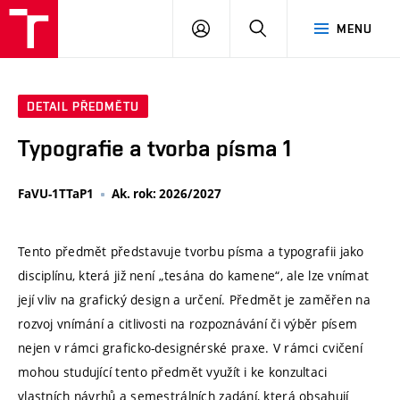
VUT
PŘIHLÁSIT
HLEDAT
MENU
SE
DETAIL PŘEDMĚTU
Typografie a tvorba písma 1
FaVU-1TTaP1
Ak. rok: 2026/2027
Tento předmět představuje tvorbu písma a typografii jako
disciplínu, která již není „tesána do kamene“, ale lze vnímat
její vliv na grafický design a určení. Předmět je zaměřen na
rozvoj vnímání a citlivosti na rozpoznávání či výběr písem
nejen v rámci graficko-designérské praxe. V rámci cvičení
mohou studující tento předmět využít i ke konzultaci
vlastních návrhů a semestrálních zadání, která obsahují