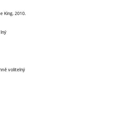
e King, 2010.
elný
nně volitelný