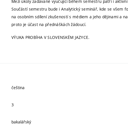
Mezi úkoly zadávané vyučující během semestru patří i aktivn
Součástí semestru bude i Analytický seminář, kde se všem f
na osobním sdílení zkušeností s médiem a jeho dějinami a na
proto je účast na přednáškách žádoucí.
VÝUKA PROBÍHA V SLOVENSKÉM JAZYCE.
čeština
3
bakalářský