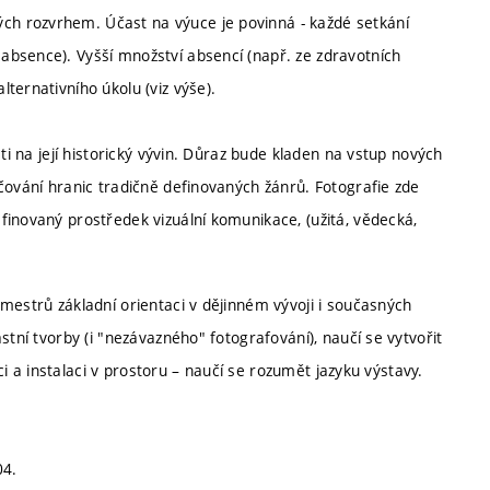
h rozvrhem. Účast na výuce je povinná - každé setkání
bsence). Vyšší množství absencí (např. ze zdravotních
ternativního úkolu (viz výše).
ti na její historický vývin. Důraz bude kladen na vstup nových
čování hranic tradičně definovaných žánrů. Fotografie zde
finovaný prostředek vizuální komunikace, (užitá, vědecká,
mestrů základní orientaci v dějinném vývoji i současných
stní tvorby (i "nezávazného" fotografování), naučí se vytvořit
aci a instalaci v prostoru – naučí se rozumět jazyku výstavy.
04.