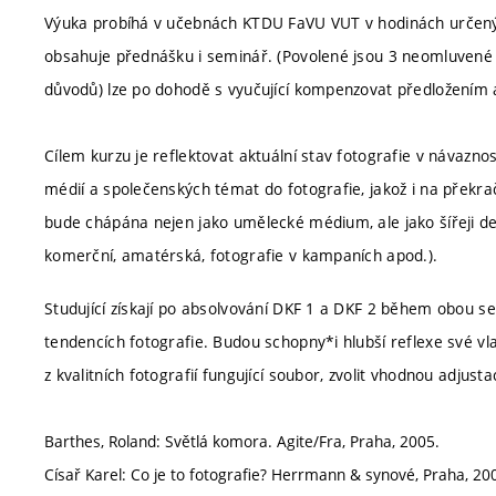
Výuka probíhá v učebnách KTDU FaVU VUT v hodinách určenýc
obsahuje přednášku i seminář. (Povolené jsou 3 neomluvené a
důvodů) lze po dohodě s vyučující kompenzovat předložením al
Cílem kurzu je reflektovat aktuální stav fotografie v návaznos
médií a společenských témat do fotografie, jakož i na překra
bude chápána nejen jako umělecké médium, ale jako šířeji de
komerční, amatérská, fotografie v kampaních apod.).
Studující získají po absolvování DKF 1 a DKF 2 během obou se
tendencích fotografie. Budou schopny*i hlubší reflexe své vla
z kvalitních fotografií fungující soubor, zvolit vhodnou adjust
Barthes, Roland: Světlá komora. Agite/Fra, Praha, 2005.
Císař Karel: Co je to fotografie? Herrmann & synové, Praha, 20