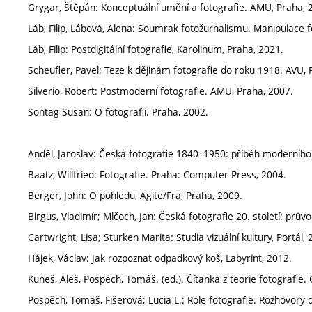
Grygar, Štěpán: Konceptuální umění a fotografie. AMU, Praha, 
Láb, Filip, Lábová, Alena: Soumrak fotožurnalismu. Manipulace fo
Láb, Filip: Postdigitální fotografie, Karolinum, Praha, 2021.
Scheufler, Pavel: Teze k dějinám fotografie do roku 1918. AVU, 
Silverio, Robert: Postmoderní fotografie. AMU, Praha, 2007.
Sontag Susan: O fotografii. Praha, 2002.
Anděl, Jaroslav: Česká fotografie 1840–1950: příběh moderního
Baatz, Willfried: Fotografie. Praha: Computer Press, 2004.
Berger, John: O pohledu, Agite/Fra, Praha, 2009.
Birgus, Vladimír; Mlčoch, Jan: Česká fotografie 20. století: prů
Cartwright, Lisa; Sturken Marita: Studia vizuální kultury, Portál, 
Hájek, Václav: Jak rozpoznat odpadkový koš, Labyrint, 2012.
Kuneš, Aleš, Pospěch, Tomáš. (ed.). Čítanka z teorie fotografie.
Pospěch, Tomáš, Fišerová; Lucia L.: Role fotografie. Rozhovory o 