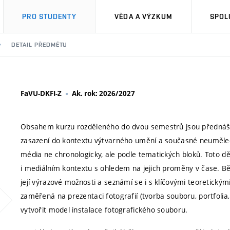
PRO STUDENTY
VĚDA A VÝZKUM
SPOL
DETAIL PŘEDMĚTU
FaVU-DKFI-Z
Ak. rok: 2026/2027
Obsahem kurzu rozděleného do dvou semestrů jsou přednášky
zasazení do kontextu výtvarného umění a současné neumělec
média ne chronologicky, ale podle tematických bloků. Toto dě
i mediálním kontextu s ohledem na jejich proměny v čase. Běh
její výrazové možnosti a seznámí se i s klíčovými teoretickými
zaměřená na prezentaci fotografií (tvorba souboru, portfolia,
vytvořit model instalace fotografického souboru.