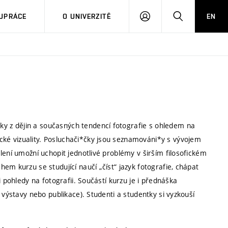
PŘIHLÁSIT
HLEDAT
UPRÁCE
O UNIVERZITĚ
EN
SE
 z dějin a současných tendencí fotografie s ohledem na
ké vizuality. Posluchači*čky jsou seznamováni*y s vývojem
lení umožní uchopit jednotlivé problémy v širším filosofickém
em kurzu se studující naučí „číst“ jazyk fotografie, chápat
 pohledy na fotografii. Součástí kurzu je i přednáška
 výstavy nebo publikace). Studenti a studentky si vyzkouší