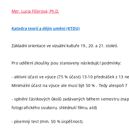
Mgr. Lucia Fišerová, Ph.D.
Katedra teorií a dějin umění (KTDU)
Základní orientace ve vizuální kultuře 19., 20. a 21. století.
Pro udělení zkoušky jsou stanoveny následující podmínky:
- aktivní účast ve výuce (75 % účast) 13-10 přednášek z 13 n
Minimální účast na výuce ale musí být 50 % . Tedy alespoň 7
- splnění částkových ůkolů zadávaných během semestru (např
fotografického souboru, shlédnutí filmu, atd)
- písemný test (min. 50 % úspěšnost).