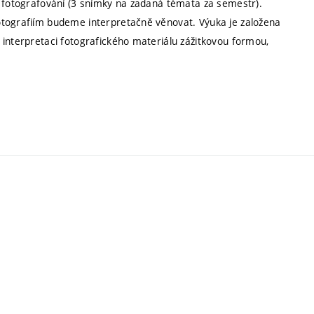
í fotografování (3 snímky na zadaná témata za semestr).
otografiím budeme interpretačně věnovat. Výuka je založena
 interpretaci fotografického materiálu zážitkovou formou,