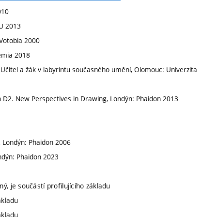
010
VU 2013
Votobia 2000
emia 2018
itel a žák v labyrintu současného umění, Olomouc: Univerzita
n D2. New Perspectives in Drawing, Londýn: Phaidon 2013
y, Londýn: Phaidon 2006
ondýn: Phaidon 2023
ý, je součástí profilujícího základu
základu
základu