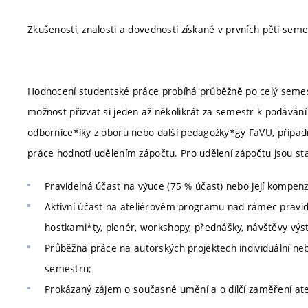
Zkušenosti, znalosti a dovednosti získané v prvních pěti seme
Hodnocení studentské práce probíhá průběžně po celý semestr
možnost přizvat si jeden až několikrát za semestr k podáván
odbornice*íky z oboru nebo další pedagožky*gy FaVU, případ
práce hodnotí udělením zápočtu. Pro udělení zápočtu jsou st
Pravidelná účast na výuce (75 % účast) nebo její kompen
Aktivní účast na ateliérovém programu nad rámec pravide
hostkami*ty, plenér, workshopy, přednášky, návštěvy výsta
Průběžná práce na autorských projektech individuální ne
semestru;
Prokázaný zájem o současné umění a o dílčí zaměření ate