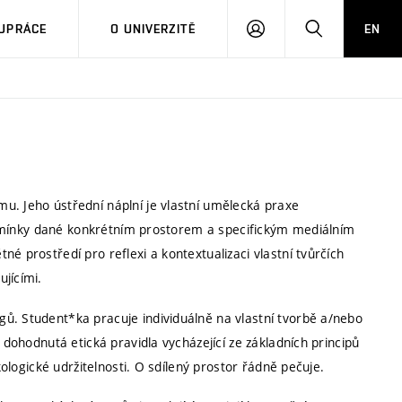
PŘIHLÁSIT
HLEDAT
UPRÁCE
O UNIVERZITĚ
EN
SE
u. Jeho ústřední náplní je vlastní umělecká praxe
 podmínky dané konkrétním prostorem a specifickým mediálním
é prostředí pro reflexi a kontextualizaci vlastní tvůrčích
jícími.
ů. Student*ka pracuje individuálně na vlastní tvorbě a/nebo
 dohodnutá etická pravidla vycházející ze základních principů
kologické udržitelnosti. O sdílený prostor řádně pečuje.