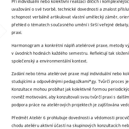
Při individuální nebo kolektivní realizaci dílčích i komplexnějš
uvažování o své tvorbě, technické dovednosti a znalost přísl
schopnost verbálně artikulovat vlastní umělecký záměr, orient
přehled o tématech současného umění i širší veřejné debaty, s
praxi.
Harmonogram a konkrétní náplň ateliérové praxe, metody výu
v úvodních hodinách každého semestru. Reflektují tak složení 
společenský a environmentální kontext.
Zadání nebo téma ateliérové praxe mají individuální nebo kol
studujícími a odpovědnými pedagožkami*gy. Tvůrčí proces j
Konzultace mohou probíhat jak kolektivně formou periodických 
rovněž motivováni, aby konzultovali svou tvůrčí praxi s dalš
podpora práce na ateliérových projektech je zajišťována ved
Předmět Ateliér 6 prohlubuje dovednosti a vědomosti procvi
chodu ateliéru aktivní účastí na skupinových konzultacích n