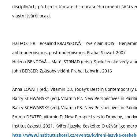
disciplínách, přehled o tématech současného umění i širší veř
vlastní tvůrčí praxi.
Hal FOSTER – Rosalind KRAUSSOVÁ – Yve-Alain BOIS – Benjami
antimodernismus, postmodernismus, Praha: Slovart 2007
Helena BENDOVÁ – Matěj STRNAD (eds.), Společenské vědy a a
John BERGER, Způsoby vidění, Praha: Labyrint 2016
Anna LOVATT (ed.), Vitamin D3. Today’s Best in Contemporary 
Barry SCHWABSKY (ed.), Vitamin P2. New Perspectives in Paint
Barry SCHWABSKY (ed.), Vitamin P3. New Perspectives in Paint
Emma DEXTER, Vitamin D. New Perspectives in Drawing, Londý
Institut úzkosti. 2021. Kvíření jazyka českého: O užívání genderov
http://www.institutuzkosti.cz/events/kvireni-jazyka-ceske