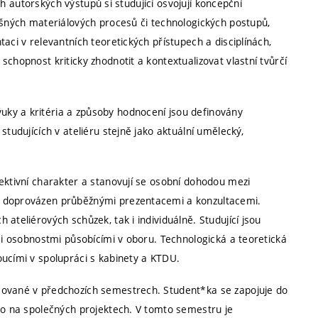
ích autorských výstupů si studující osvojují koncepční
ušných materiálových procesů či technologických postupů,
aci v relevantních teoretických přístupech a disciplínách,
chopnost kriticky zhodnotit a kontextualizovat vlastní tvůrčí
ky a kritéria a způsoby hodnocení jsou definovány
studujících v ateliéru stejně jako aktuální umělecký,
ektivní charakter a stanovují se osobní dohodou mezi
e doprovázen průběžnými prezentacemi a konzultacemi.
ateliérových schůzek, tak i individuálně. Studující jsou
ími osobnostmi působícími v oboru. Technologická a teoretická
oucími v spolupráci s kabinety a KTDU.
čované v předchozích semestrech. Student*ka se zapojuje do
ebo na společných projektech. V tomto semestru je