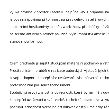
Výuka probíhá v prostoru ateliéru na půdě FaVU, případně n
je povinná (povinná přítomnost na pravidelných ateliérových 
s externími hostkami*ty, plenér, workshopy, přednášky, návště
na těchto aktivitách rovněž povinná. Vyšší množství absencí 
stanovenou formou.
Cílem předmětu je zajistit studujícím materiální podmínky a vs
Prostřednictvím průběžné realizace autorských výstupů, jejich ko
osvojit schopnost koncepčního uvažování o vlastní tvorbě, techn
profesionálním poli současného umění.
Studující si osvojí znalosti a dovednosti, které by jim měly d
koncepční uvažování o své tvorbě, technické dovednosti a zn
postupů, schopnost verbálně artikulovat vlastní umělecký zám