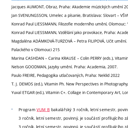
Jacques AUMONT, Obraz, Praha: Akademie múzických umění 2
Jan SVENUNGSSON, Umelec a písanie, Bratislava: Slovart – VŠ
Konrad Paul LIESSMANN, Filozofie moderního umění, Olomouc: 
Konrad Paul LIESSMANN, Vzdělání jako provokace, Praha: Acad
Magdaléna ADÁMKOVÁ-TURZOVÁ – Petra FILIPOVÁ, Učit umění. Uč
Palackého v Olomouci 215
Marina CASHDAN – Carina KRAUSE – Colin PERRY (eds.), Vitami
Nelson GOODMAN, Jazyky umění. Praha: Academia, 2007.
Paulo FREIRE, Pedagogika utlačovaných, Praha: Neklid 2022
T. J. DEMOS (ed.), Vitamin Ph. New Perspectives in Photograph
Yuval ETGAR (ed.), Vitamin C+. Collage in Contemporary Art, L
Program
VUM_B
bakalářský 3 ročník, letní semestr, povinn
3 ročník, letní semestr, povinný, je součástí profilujícího 
3 ročník, letní semestr, povinný, je součástí profilujícího 