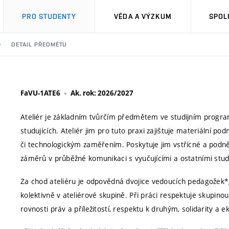
PRO STUDENTY
VĚDA A VÝZKUM
SPOL
DETAIL PŘEDMĚTU
FaVU-1ATE6
Ak. rok: 2026/2027
Ateliér je základním tvůrčím předmětem ve studijním program
studujících. Ateliér jim pro tuto praxi zajištuje materiální
či technologickým zaměřením. Poskytuje jim vstřícné a podnětn
záměrů v průběžné komunikaci s vyučujícími a ostatními studu
Za chod ateliéru je odpovědná dvojice vedoucích pedagožek*g
kolektivně v ateliérové skupině. Při práci respektuje skupinou
rovnosti práv a příležitostí, respektu k druhým, solidarity a e