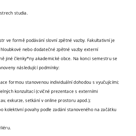
strech studia.
 ve formě podávání slovní zpětné vazby. Fakultativní je
í hloubkové nebo dodatečné zpětné vazby externí
ně jiné členky*ny akademické obce. Na konci semestru se
anoveny následující podmínky:
zace formou stanovenou individuální dohodou s vyučujícími;
lných konzultací (cvičné prezentace s externími
v, exkurze, setkání v online prostoru apod.);
bo kolektivní povahy podle zadání stanoveného na začátku
liéru.