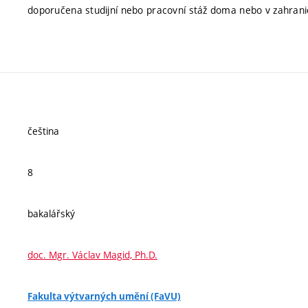
doporučena studijní nebo pracovní stáž doma nebo v zahranič
čeština
8
bakalářský
doc. Mgr. Václav Magid, Ph.D.
Fakulta výtvarných umění (FaVU)