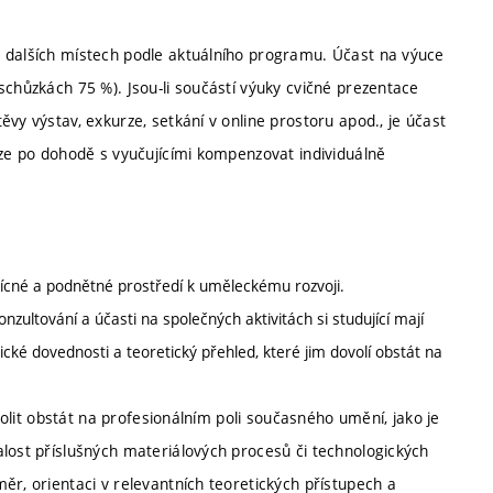
a dalších místech podle aktuálního programu. Účast na výuce
schůzkách 75 %). Jsou-li součástí výuky cvičné prezentace
vy výstav, exkurze, setkání v online prostoru apod., je účast
lze po dohodě s vyučujícími kompenzovat individuálně
třícné a podnětné prostředí k uměleckému rozvoji.
nzultování a účasti na společných aktivitách si studující mají
ické dovednosti a teoretický přehled, které jim dovolí obstát na
ovolit obstát na profesionálním poli současného umění, jako je
alost příslušných materiálových procesů či technologických
ěr, orientaci v relevantních teoretických přístupech a