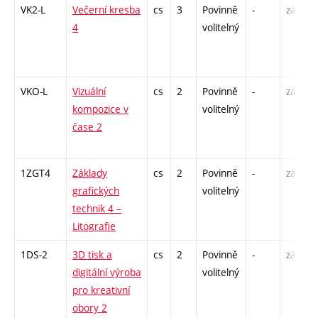
VK2-L
Večerní kresba
cs
3
Povinně
-
zá,zk
4
volitelný
VKO-L
Vizuální
cs
2
Povinně
-
zá
kompozice v
volitelný
čase 2
1ZGT4
Základy
cs
2
Povinně
-
zá
grafických
volitelný
technik 4 –
Litografie
1DS-2
3D tisk a
cs
2
Povinně
-
zá
digitální výroba
volitelný
pro kreativní
obory 2