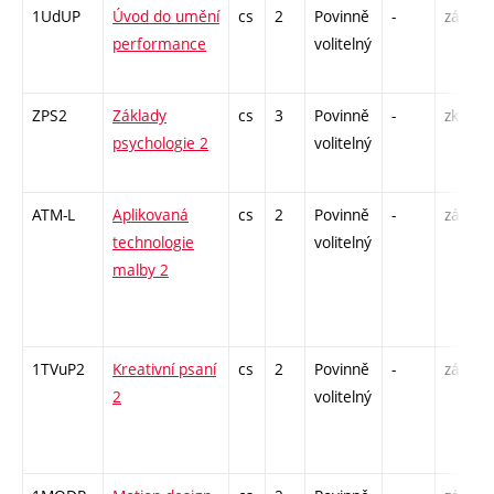
1UdUP
Úvod do umění
cs
2
Povinně
-
zá
performance
volitelný
ZPS2
Základy
cs
3
Povinně
-
zk
psychologie 2
volitelný
ATM-L
Aplikovaná
cs
2
Povinně
-
zá
technologie
volitelný
malby 2
1TVuP2
Kreativní psaní
cs
2
Povinně
-
zá
2
volitelný