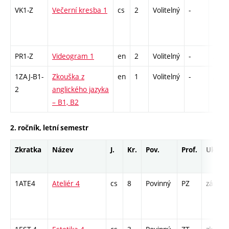
VK1-Z
Večerní kresba 1
cs
2
Volitelný
-
zá
PR1-Z
Videogram 1
en
2
Volitelný
-
zá
1ZAJ-B1-
Zkouška z
en
1
Volitelný
-
zk
2
anglického jazyka
– B1, B2
2. ročník, letní semestr
Zkratka
Název
J.
Kr.
Pov.
Prof.
Uk.
1ATE4
Ateliér 4
cs
8
Povinný
PZ
zá