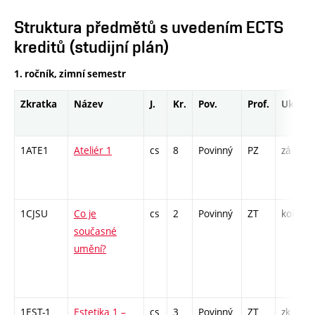
Struktura předmětů s uvedením ECTS
kreditů (studijní plán)
1. ročník, zimní semestr
Zkratka
Název
J.
Kr.
Pov.
Prof.
Uk.
1ATE1
Ateliér 1
cs
8
Povinný
PZ
zá
1CJSU
Co je
cs
2
Povinný
ZT
kol
současné
umění?
1EST-1
Estetika 1 –
cs
3
Povinný
ZT
zk