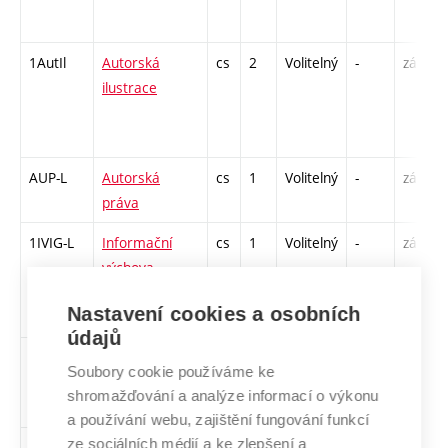
1AutIl
Autorská
cs
2
Volitelný
-
zá
ilustrace
AUP-L
Autorská
cs
1
Volitelný
-
zá
práva
1IVIG-L
Informační
cs
1
Volitelný
-
zá
výchova –
informační
Nastavení cookies a osobních
gramotnost
údajů
KREAP2
Kreativní
cs
2
Volitelný
-
zá
Soubory cookie používáme ke
programování
shromažďování a analýze informací o výkonu
2
a používání webu, zajištění fungování funkcí
ze sociálních médií a ke zlepšení a
1MaUDe
Materialita a
cs
2
Volitelný
-
zá