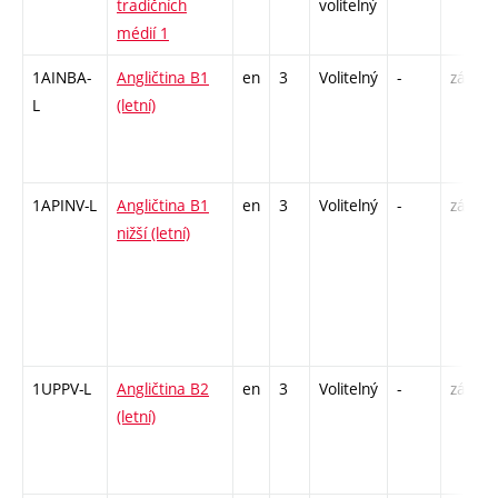
tradičních
volitelný
médií 1
1AINBA-
Angličtina B1
en
3
Volitelný
-
zá,zk
L
(letní)
1APINV-L
Angličtina B1
en
3
Volitelný
-
zá
nižší (letní)
1UPPV-L
Angličtina B2
en
3
Volitelný
-
zá,zk
(letní)