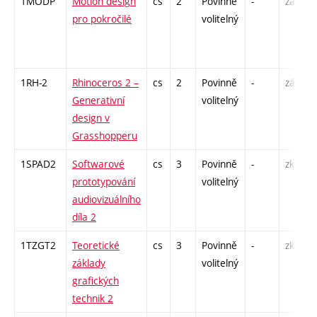
1MODP
Motion design
cs
2
Povinně
-
zá
pro pokročilé
volitelný
1RH-2
Rhinoceros 2 –
cs
2
Povinně
-
zá
Generativní
volitelný
design v
Grasshopperu
1SPAD2
Softwarové
cs
3
Povinně
-
zk
prototypování
volitelný
audiovizuálního
díla 2
1TZGT2
Teoretické
cs
3
Povinně
-
zk
základy
volitelný
grafických
technik 2