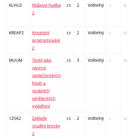
KLHU2
Klubová hudba
cs
2
Volitelný
-
zá
2
KREAP2
Kreativní
cs
2
Volitelný
-
zá
programování
2
MUUM
Textil jako
cs
3
Volitelný
-
zk
nástroj
společenských
hnutí a
osobních
uměleckých
vyjádření
1ZSK2
Základy
cs
2
Volitelný
-
zá
studijní kresby
2