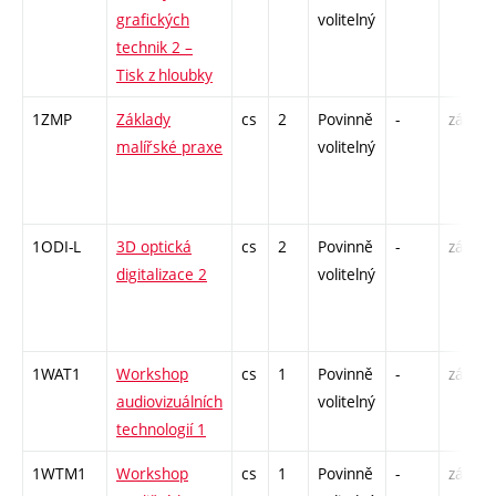
grafických
volitelný
technik 2 –
Tisk z hloubky
1ZMP
Základy
cs
2
Povinně
-
zá
malířské praxe
volitelný
1ODI-L
3D optická
cs
2
Povinně
-
zá
digitalizace 2
volitelný
1WAT1
Workshop
cs
1
Povinně
-
zá
audiovizuálních
volitelný
technologií 1
1WTM1
Workshop
cs
1
Povinně
-
zá