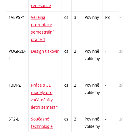
renesance
1VEPSP1
Veřejná
cs
3
Povinný
PZ
kol
prezentace
semestrální
práce 1
POGR2D-
Design tiskovin
cs
2
Povinně
-
zá
L
volitelný
13DPZ
Práce s 3D
cs
2
Povinně
-
zá
modely pro
volitelný
začátečníky
(letní semestr)
ST2-L
Současné
cs
2
Povinně
-
zá
technologie
volitelný