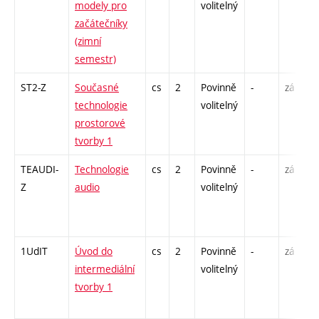
modely pro
volitelný
začátečníky
(zimní
semestr)
ST2-Z
Současné
cs
2
Povinně
-
zá
technologie
volitelný
prostorové
tvorby 1
TEAUDI-
Technologie
cs
2
Povinně
-
zá
Z
audio
volitelný
1UdIT
Úvod do
cs
2
Povinně
-
zá
intermediální
volitelný
tvorby 1