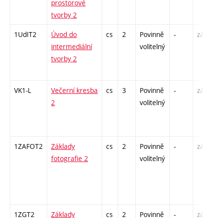
prostorové
tvorby 2
1UdIT2
Úvod do
cs
2
Povinně
-
zá
intermediální
volitelný
tvorby 2
VK1-L
Večerní kresba
cs
3
Povinně
-
zá,zk
2
volitelný
1ZAFOT2
Základy
cs
2
Povinně
-
zá
fotografie 2
volitelný
1ZGT2
Základy
cs
2
Povinně
-
zá