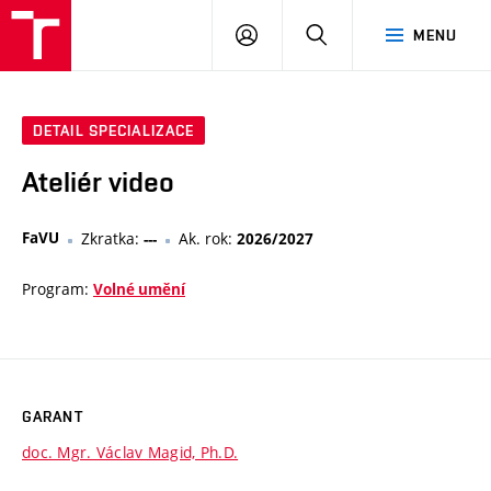
VUT
PŘIHLÁSIT
HLEDAT
MENU
SE
DETAIL SPECIALIZACE
Ateliér video
FaVU
Zkratka:
Ak. rok:
---
2026/2027
Program:
Volné umění
GARANT
doc. Mgr. Václav Magid, Ph.D.