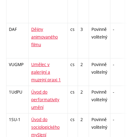
DAF
Dějiny
cs
3
Povinně
-
zk
animovaného
volitelný
filmu
VUGMP
Umělec v
cs
2
Povinně
-
zá
galerijní a
volitelný
muzejní praxi 1
1UdPU
Úvod do
cs
2
Povinně
-
zá
performativity
volitelný
umění
1SU-1
Úvod do
cs
2
Povinně
-
zá
sociologického
volitelný
myšlení