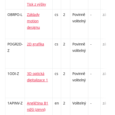
Tisk z výšky
OBRPO-L
Základy
cs
2
Povinně
-
zá
motion
volitelný
designu
POGR2D-
2D grafika
cs
2
Povinně
-
zá
Z
volitelný
1ODI-Z
3D optická
cs
2
Povinně
-
zá
digitalizace 1
volitelný
1APINV-Z
Angličtina B1
en
2
Volitelný
-
zá
nižší (zimní)