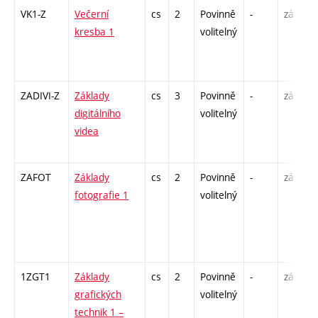
VK1-Z
Večerní
cs
2
Povinně
-
zá
kresba 1
volitelný
ZADIVI-Z
Základy
cs
3
Povinně
-
zá
digitálního
volitelný
videa
ZAFOT
Základy
cs
2
Povinně
-
zá
fotografie 1
volitelný
1ZGT1
Základy
cs
2
Povinně
-
zá
grafických
volitelný
technik 1 –