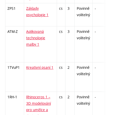
ZPS1
Základy
cs
3
Povinně
-
zk
psychologie 1
volitelný
ATM-Z
Aplikovaná
cs
3
Povinně
-
zk
technologie
volitelný
malby 1
1TVuP1
Kreativní psaní 1
cs
2
Povinně
-
zá
volitelný
1RH-1
Rhinoceros 1 –
cs
2
Povinně
-
zá
3D modelování
volitelný
pro umělce a