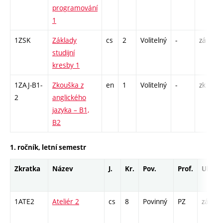
programování
1
1ZSK
Základy
cs
2
Volitelný
-
zá
studijní
kresby 1
1ZAJ-B1-
Zkouška z
en
1
Volitelný
-
zk
2
anglického
jazyka – B1,
B2
1. ročník, letní semestr
Zkratka
Název
J.
Kr.
Pov.
Prof.
Uk.
1ATE2
Ateliér 2
cs
8
Povinný
PZ
zá