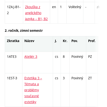
1ZAJ-B1-
Zkouška z
en
1
Volitelný
-
zk
2
anglického
jazyka – B1, B2
2. ročník, zimní semestr
Zkratka
Název
J.
Kr.
Pov.
Prof.
Uk.
1ATE3
Ateliér 3
cs
8
Povinný
PZ
zá
1EST-3
Estetika 3 –
cs
3
Povinný
ZT
zk
Témata a
problémy
současné
estetiky