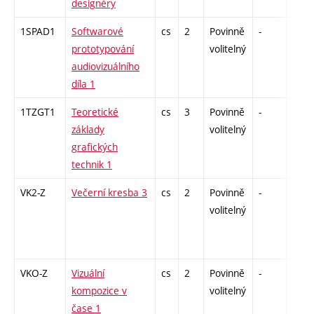
designéry
1SPAD1
Softwarové
cs
2
Povinně
-
zá
prototypování
volitelný
audiovizuálního
díla 1
1TZGT1
Teoretické
cs
3
Povinně
-
zk
základy
volitelný
grafických
technik 1
VK2-Z
Večerní kresba 3
cs
2
Povinně
-
zá
volitelný
VKO-Z
Vizuální
cs
2
Povinně
-
zá
kompozice v
volitelný
čase 1