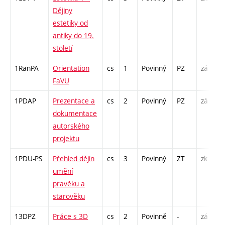
Dějiny
estetiky od
antiky do 19.
století
1RanPA
Orientation
cs
1
Povinný
PZ
zá
FaVU
1PDAP
Prezentace a
cs
2
Povinný
PZ
zá
dokumentace
autorského
projektu
1PDU-PS
Přehled dějin
cs
3
Povinný
ZT
zk
umění
pravěku a
starověku
13DPZ
Práce s 3D
cs
2
Povinně
-
zá