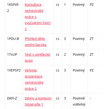
1KSPVF-
Konzultace
cs
1
Povinný
PZ
zá
2
semestrální
práce s
vyučujícími FaVU
2
1PDU-B
Přehled dějin
cs
3
Povinný
ZT
zk
umění baroka
1TvUP
Text v umělecké
cs
2
Povinný
ZT
zá
praxi
1VEPSP2
Veřejná
cs
3
Povinný
PZ
kol
prezentace
semestrální
práce 2
DKFI-Z
Dějiny a kontexty
cs
3
Povinně
-
zk
fotografie 1
volitelný