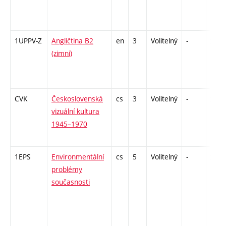
1UPPV-Z
Angličtina B2
en
3
Volitelný
-
zá,zk
(zimní)
CVK
Československá
cs
3
Volitelný
-
zk
vizuální kultura
1945–1970
1EPS
Environmentální
cs
5
Volitelný
-
zk
problémy
současnosti