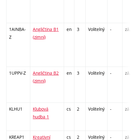
1AINBA-
Angličtina B1
en
3
Volitelný
-
zá,zk
Z
(zimní)
1UPPV-Z
Angličtina B2
en
3
Volitelný
-
zá,zk
(zimní)
KLHU1
Klubová
cs
2
Volitelný
-
zá
hudba 1
KREAP1
Kreativní
cs
2
Volitelný
-
zá