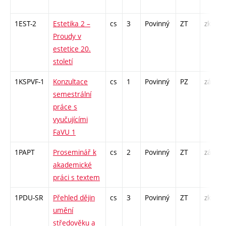
1EST-2
Estetika 2 –
cs
3
Povinný
ZT
zk
Proudy v
estetice 20.
století
1KSPVF-1
Konzultace
cs
1
Povinný
PZ
zá
semestrální
práce s
vyučujícími
FaVU 1
1PAPT
Proseminář k
cs
2
Povinný
ZT
zá
akademické
práci s textem
1PDU-SR
Přehled dějin
cs
3
Povinný
ZT
zk
umění
středověku a