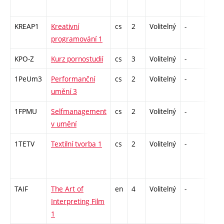
KREAP1
Kreativní
cs
2
Volitelný
-
zá
programování 1
KPO-Z
Kurz pornostudií
cs
3
Volitelný
-
zk
1PeUm3
Performanční
cs
2
Volitelný
-
zá
umění 3
1FPMU
Selfmanagement
cs
2
Volitelný
-
zá
v umění
1TETV
Textilní tvorba 1
cs
2
Volitelný
-
zá
TAIF
The Art of
en
4
Volitelný
-
zk
Interpreting Film
1