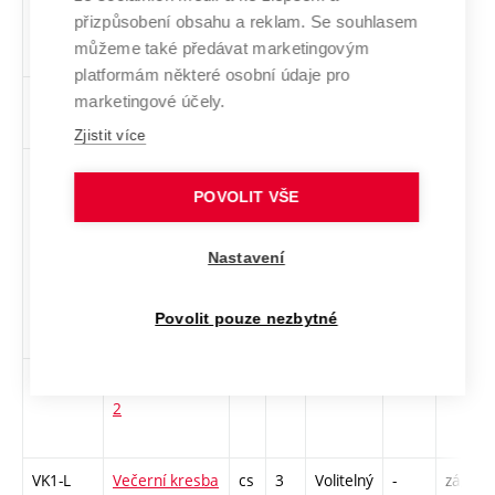
přizpůsobení obsahu a reklam. Se souhlasem
udržitelnost v
můžeme také předávat marketingovým
designu
platformám některé osobní údaje pro
1PeUM4
Performanční
cs
2
Volitelný
-
zá
marketingové účely.
umění 4
Zjistit více
MUUM
Textil jako
cs
3
Volitelný
-
zk
nástroj
POVOLIT VŠE
společenských
hnutí a
Nastavení
osobních
uměleckých
Povolit pouze nezbytné
vyjádření
1TETV2
Textilní tvorba
cs
2
Volitelný
-
zá
2
VK1-L
Večerní kresba
cs
3
Volitelný
-
zá,zk