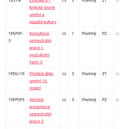
1EST-4
Estetika 4 –
cs
3
Povinný
ZT
zk
Kritické teorie
umění a
vizuální kultury
1KSPVF-
Konzultace
cs
1
Povinný
PZ
zá
3
semestrální
práce s
vyučujícími
FaVU 3
1PDU-19
Přehled dějin
cs
3
Povinný
ZT
zk
umění 19.
století
1VEPSP3
Veřejná
cs
3
Povinný
PZ
kol
prezentace
semestrální
práce 3