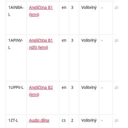
1AINBA-
Angličtina B1
en
3
Volitelný
-
zá,zk
L
(letní)
1APINV-
Angličtina B1
en
3
Volitelný
-
zá
L
nižší (letní)
1UPPV-L
Angličtina B2
en
3
Volitelný
-
zá,zk
(letní)
1ZT-L
Audio dílna
cs
2
Volitelný
-
zá