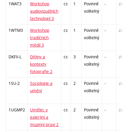
1WAT3
Workshop
cs
1
Povinně
-
zá
audiovizuálních
volitelný
technologií 3
1WTM3
Workshop
cs
1
Povinně
-
zá
tradičních
volitelný
médií 3
DKFII-L
Dějiny a
cs
3
Povinně
-
zk
kontexty
volitelný
fotografie 2
1SU-2
Sociologie a
cs
2
Povinně
-
zá
umění
volitelný
1UGMP2
Umělec v
cs
2
Povinně
-
zá
galerijní a
volitelný
muzejní praxi 2