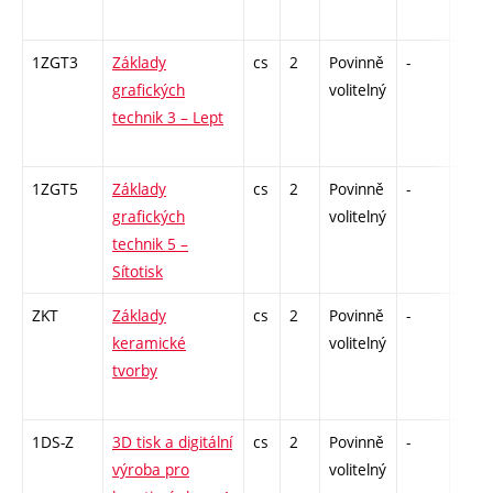
1ZGT3
Základy
cs
2
Povinně
-
zá
grafických
volitelný
technik 3 – Lept
1ZGT5
Základy
cs
2
Povinně
-
zá
grafických
volitelný
technik 5 –
Sítotisk
ZKT
Základy
cs
2
Povinně
-
zá
keramické
volitelný
tvorby
1DS-Z
3D tisk a digitální
cs
2
Povinně
-
zá
výroba pro
volitelný