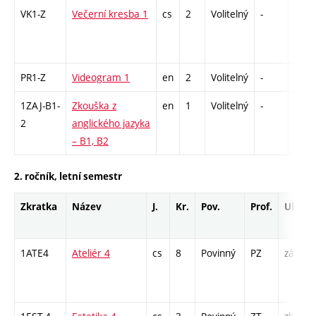
VK1-Z
Večerní kresba 1
cs
2
Volitelný
-
zá
PR1-Z
Videogram 1
en
2
Volitelný
-
zá
1ZAJ-B1-
Zkouška z
en
1
Volitelný
-
zk
2
anglického jazyka
– B1, B2
2. ročník, letní semestr
Zkratka
Název
J.
Kr.
Pov.
Prof.
Uk.
1ATE4
Ateliér 4
cs
8
Povinný
PZ
zá