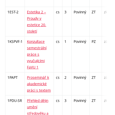
1EST-2
Estetika 2 –
cs
3
Povinný
ZT
zk
Proudy v
estetice 20.
století
1KSPVF-1
Konzultace
cs
1
Povinný
PZ
zá
semestrální
práce s
vyučujícími
FaVU 1
1PAPT
Proseminář k
cs
2
Povinný
ZT
zá
akademické
práci s textem
1PDU-SR
Přehled dějin
cs
3
Povinný
ZT
zk
umění
středověku a