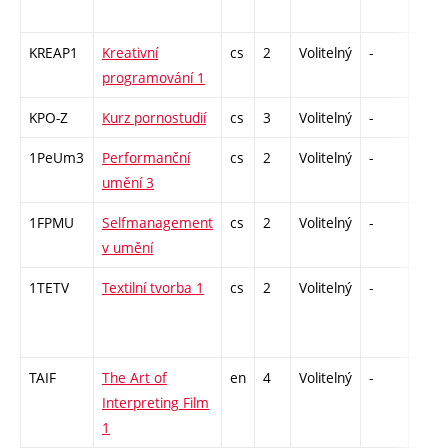
KREAP1
Kreativní
cs
2
Volitelný
-
zá
programování 1
KPO-Z
Kurz pornostudií
cs
3
Volitelný
-
zk
1PeUm3
Performanční
cs
2
Volitelný
-
zá
umění 3
1FPMU
Selfmanagement
cs
2
Volitelný
-
zá
v umění
1TETV
Textilní tvorba 1
cs
2
Volitelný
-
zá
TAIF
The Art of
en
4
Volitelný
-
zk
Interpreting Film
1