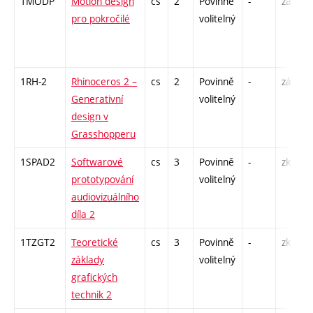
1MODP
Motion design
cs
2
Povinně
-
zá
pro pokročilé
volitelný
1RH-2
Rhinoceros 2 –
cs
2
Povinně
-
zá
Generativní
volitelný
design v
Grasshopperu
1SPAD2
Softwarové
cs
3
Povinně
-
zk
prototypování
volitelný
audiovizuálního
díla 2
1TZGT2
Teoretické
cs
3
Povinně
-
zk
základy
volitelný
grafických
technik 2