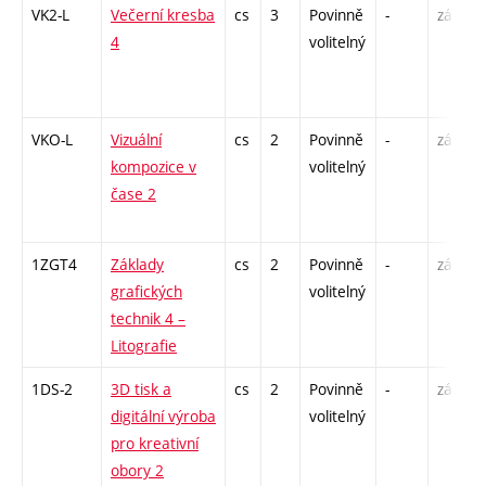
VK2-L
Večerní kresba
cs
3
Povinně
-
zá,zk
4
volitelný
VKO-L
Vizuální
cs
2
Povinně
-
zá
kompozice v
volitelný
čase 2
1ZGT4
Základy
cs
2
Povinně
-
zá
grafických
volitelný
technik 4 –
Litografie
1DS-2
3D tisk a
cs
2
Povinně
-
zá
digitální výroba
volitelný
pro kreativní
obory 2