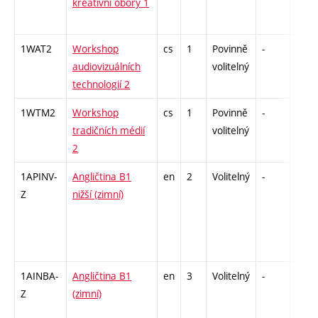
kreativní obory 1
1WAT2
Workshop
cs
1
Povinně
-
zá
audiovizuálních
volitelný
technologií 2
1WTM2
Workshop
cs
1
Povinně
-
zá
tradičních médií
volitelný
2
1APINV-
Angličtina B1
en
2
Volitelný
-
zá
Z
nižší (zimní)
1AINBA-
Angličtina B1
en
3
Volitelný
-
zá,zk
Z
(zimní)