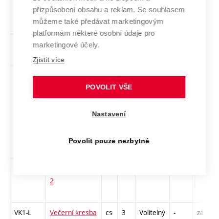
přizpůsobení obsahu a reklam. Se souhlasem
udržitelnost v
můžeme také předávat marketingovým
designu
platformám některé osobní údaje pro
1PeUM4
Performanční
cs
2
Volitelný
-
zá
marketingové účely.
umění 4
Zjistit více
MUUM
Textil jako
cs
3
Volitelný
-
zk
nástroj
POVOLIT VŠE
společenských
hnutí a
Nastavení
osobních
uměleckých
Povolit pouze nezbytné
vyjádření
1TETV2
Textilní tvorba
cs
2
Volitelný
-
zá
2
VK1-L
Večerní kresba
cs
3
Volitelný
-
zá,zk