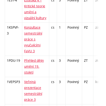
1EST-4
Estetika 4 –
cs
3
Povinný
ZT
zk
Kritické teorie
umění a
vizuální kultury
1KSPVF-
Konzultace
cs
1
Povinný
PZ
zá
3
semestrální
práce s
vyučujícími
FaVU 3
1PDU-19
Přehled dějin
cs
3
Povinný
ZT
zk
umění 19.
století
1VEPSP3
Veřejná
cs
3
Povinný
PZ
kol
prezentace
semestrální
práce 3