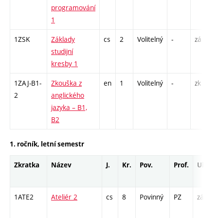
programování
1
1ZSK
Základy
cs
2
Volitelný
-
zá
studijní
kresby 1
1ZAJ-B1-
Zkouška z
en
1
Volitelný
-
zk
2
anglického
jazyka – B1,
B2
1. ročník, letní semestr
Zkratka
Název
J.
Kr.
Pov.
Prof.
Uk.
1ATE2
Ateliér 2
cs
8
Povinný
PZ
zá