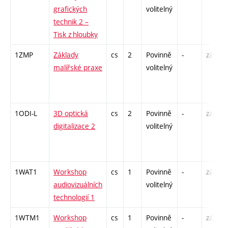
grafických
volitelný
technik 2 –
Tisk z hloubky
1ZMP
Základy
cs
2
Povinně
-
zá
malířské praxe
volitelný
1ODI-L
3D optická
cs
2
Povinně
-
zá
digitalizace 2
volitelný
1WAT1
Workshop
cs
1
Povinně
-
zá
audiovizuálních
volitelný
technologií 1
1WTM1
Workshop
cs
1
Povinně
-
zá