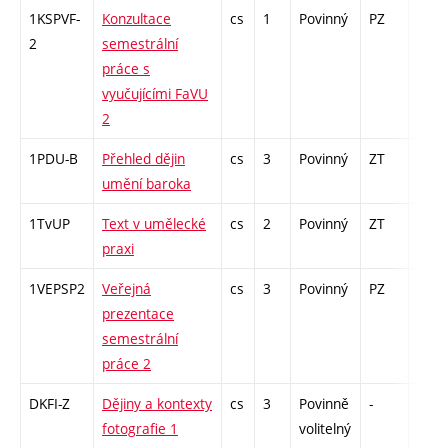
1KSPVF-
Konzultace
cs
1
Povinný
PZ
zá
2
semestrální
práce s
vyučujícími FaVU
2
1PDU-B
Přehled dějin
cs
3
Povinný
ZT
zk
umění baroka
1TvUP
Text v umělecké
cs
2
Povinný
ZT
zá
praxi
1VEPSP2
Veřejná
cs
3
Povinný
PZ
kol
prezentace
semestrální
práce 2
DKFI-Z
Dějiny a kontexty
cs
3
Povinně
-
zk
fotografie 1
volitelný