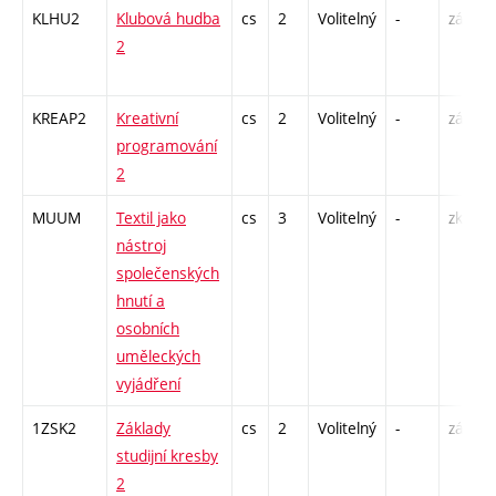
KLHU2
Klubová hudba
cs
2
Volitelný
-
zá
2
KREAP2
Kreativní
cs
2
Volitelný
-
zá
programování
2
MUUM
Textil jako
cs
3
Volitelný
-
zk
nástroj
společenských
hnutí a
osobních
uměleckých
vyjádření
1ZSK2
Základy
cs
2
Volitelný
-
zá
studijní kresby
2