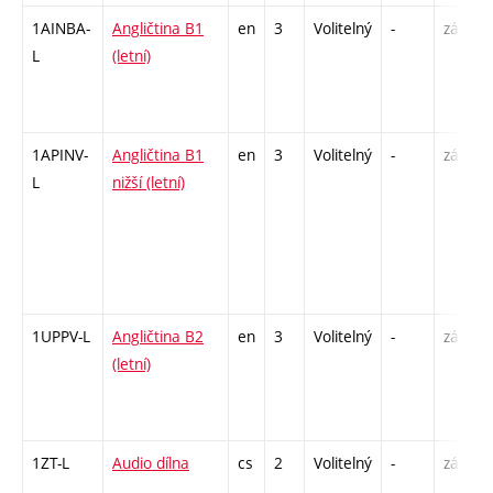
1AINBA-
Angličtina B1
en
3
Volitelný
-
zá,zk
L
(letní)
1APINV-
Angličtina B1
en
3
Volitelný
-
zá
L
nižší (letní)
1UPPV-L
Angličtina B2
en
3
Volitelný
-
zá,zk
(letní)
1ZT-L
Audio dílna
cs
2
Volitelný
-
zá