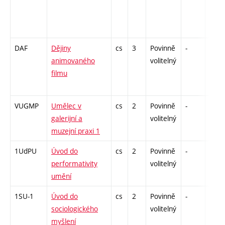
DAF
Dějiny
cs
3
Povinně
-
zk
animovaného
volitelný
filmu
VUGMP
Umělec v
cs
2
Povinně
-
zá
galerijní a
volitelný
muzejní praxi 1
1UdPU
Úvod do
cs
2
Povinně
-
zá
performativity
volitelný
umění
1SU-1
Úvod do
cs
2
Povinně
-
zá
sociologického
volitelný
myšlení