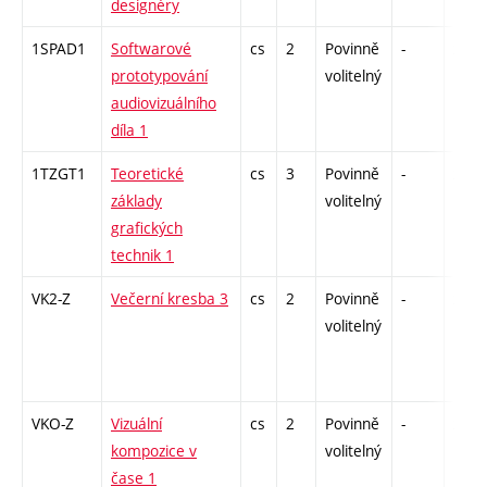
designéry
1SPAD1
Softwarové
cs
2
Povinně
-
zá
prototypování
volitelný
audiovizuálního
díla 1
1TZGT1
Teoretické
cs
3
Povinně
-
zk
základy
volitelný
grafických
technik 1
VK2-Z
Večerní kresba 3
cs
2
Povinně
-
zá
volitelný
VKO-Z
Vizuální
cs
2
Povinně
-
zá
kompozice v
volitelný
čase 1