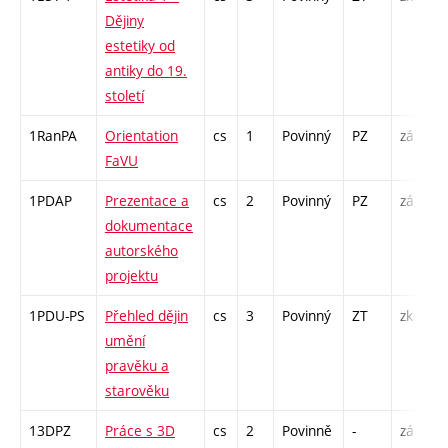
Dějiny
estetiky od
antiky do 19.
století
1RanPA
Orientation
cs
1
Povinný
PZ
zá
FaVU
1PDAP
Prezentace a
cs
2
Povinný
PZ
zá
dokumentace
autorského
projektu
1PDU-PS
Přehled dějin
cs
3
Povinný
ZT
zk
umění
pravěku a
starověku
13DPZ
Práce s 3D
cs
2
Povinně
-
zá