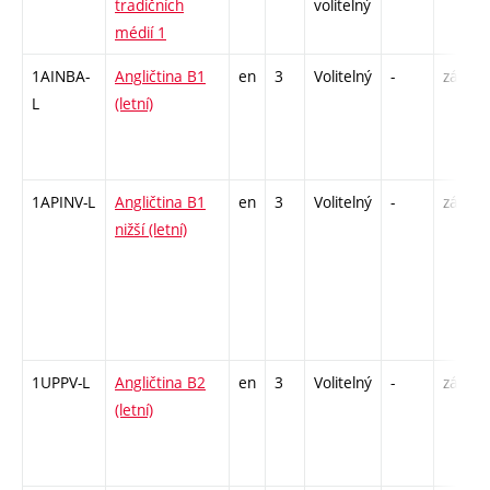
tradičních
volitelný
médií 1
1AINBA-
Angličtina B1
en
3
Volitelný
-
zá,zk
L
(letní)
1APINV-L
Angličtina B1
en
3
Volitelný
-
zá
nižší (letní)
1UPPV-L
Angličtina B2
en
3
Volitelný
-
zá,zk
(letní)