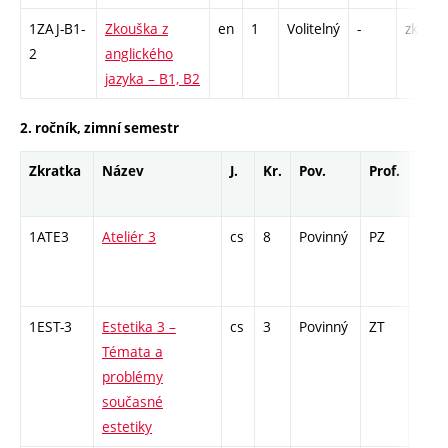
1ZAJ-B1-
Zkouška z
en
1
Volitelný
-
zk
2
anglického
jazyka – B1, B2
2. ročník, zimní semestr
Zkratka
Název
J.
Kr.
Pov.
Prof.
Uk.
1ATE3
Ateliér 3
cs
8
Povinný
PZ
zá
1EST-3
Estetika 3 –
cs
3
Povinný
ZT
zk
Témata a
problémy
současné
estetiky