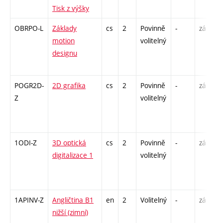
Tisk z výšky
OBRPO-L
Základy
cs
2
Povinně
-
zá
motion
volitelný
designu
POGR2D-
2D grafika
cs
2
Povinně
-
zá
Z
volitelný
1ODI-Z
3D optická
cs
2
Povinně
-
zá
digitalizace 1
volitelný
1APINV-Z
Angličtina B1
en
2
Volitelný
-
zá
nižší (zimní)