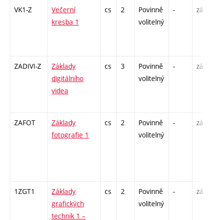
VK1-Z
Večerní
cs
2
Povinně
-
zá
kresba 1
volitelný
ZADIVI-Z
Základy
cs
3
Povinně
-
zá
digitálního
volitelný
videa
ZAFOT
Základy
cs
2
Povinně
-
zá
fotografie 1
volitelný
1ZGT1
Základy
cs
2
Povinně
-
zá
grafických
volitelný
technik 1 –