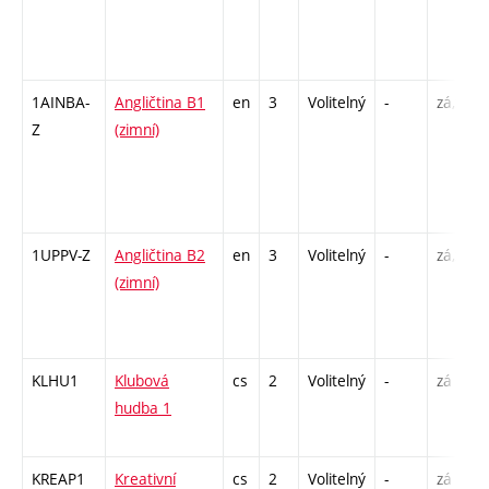
1AINBA-
Angličtina B1
en
3
Volitelný
-
zá,zk
Z
(zimní)
1UPPV-Z
Angličtina B2
en
3
Volitelný
-
zá,zk
(zimní)
KLHU1
Klubová
cs
2
Volitelný
-
zá
hudba 1
KREAP1
Kreativní
cs
2
Volitelný
-
zá