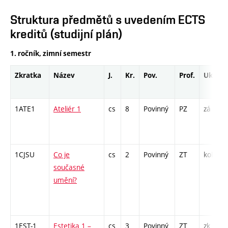
Struktura předmětů s uvedením ECTS
kreditů (studijní plán)
1. ročník, zimní semestr
Zkratka
Název
J.
Kr.
Pov.
Prof.
Uk.
1ATE1
Ateliér 1
cs
8
Povinný
PZ
zá
1CJSU
Co je
cs
2
Povinný
ZT
kol
současné
umění?
1EST-1
Estetika 1 –
cs
3
Povinný
ZT
zk