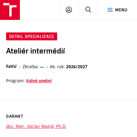
VUT
PŘIHLÁSIT
HLEDAT
MENU
SE
DETAIL SPECIALIZACE
Ateliér intermédií
FaVU
Zkratka:
Ak. rok:
---
2026/2027
Program:
Volné umění
GARANT
doc. Mgr. Václav Magid, Ph.D.