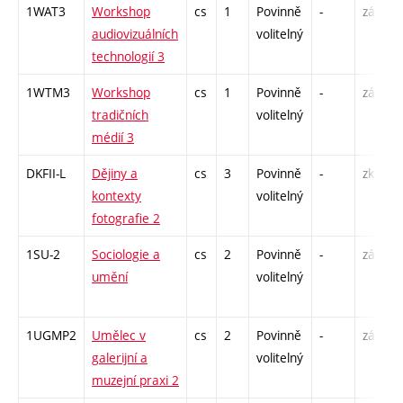
1WAT3
Workshop
cs
1
Povinně
-
zá
audiovizuálních
volitelný
technologií 3
1WTM3
Workshop
cs
1
Povinně
-
zá
tradičních
volitelný
médií 3
DKFII-L
Dějiny a
cs
3
Povinně
-
zk
kontexty
volitelný
fotografie 2
1SU-2
Sociologie a
cs
2
Povinně
-
zá
umění
volitelný
1UGMP2
Umělec v
cs
2
Povinně
-
zá
galerijní a
volitelný
muzejní praxi 2