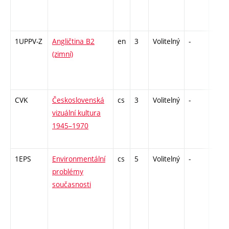
1UPPV-Z
Angličtina B2
en
3
Volitelný
-
zá,zk
(zimní)
CVK
Československá
cs
3
Volitelný
-
zk
vizuální kultura
1945–1970
1EPS
Environmentální
cs
5
Volitelný
-
zk
problémy
současnosti