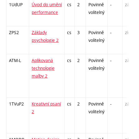
1UdUP
Úvod do umění
cs
2
Povinně
-
zá
performance
volitelný
ZPS2
Základy
cs
3
Povinně
-
zk
psychologie 2
volitelný
ATM-L
Aplikovaná
cs
2
Povinně
-
zá
technologie
volitelný
malby 2
1TVuP2
Kreativní psaní
cs
2
Povinně
-
zá
2
volitelný