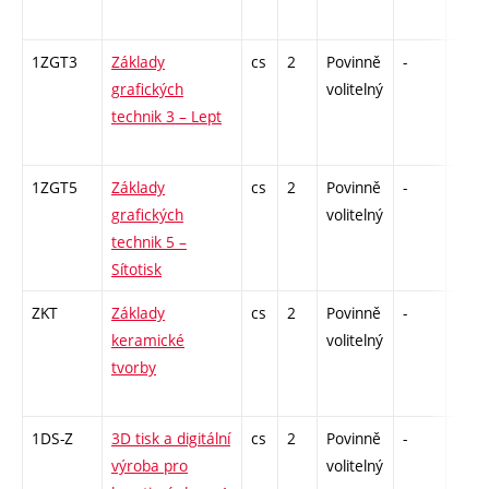
1ZGT3
Základy
cs
2
Povinně
-
zá
grafických
volitelný
technik 3 – Lept
1ZGT5
Základy
cs
2
Povinně
-
zá
grafických
volitelný
technik 5 –
Sítotisk
ZKT
Základy
cs
2
Povinně
-
zá
keramické
volitelný
tvorby
1DS-Z
3D tisk a digitální
cs
2
Povinně
-
zá
výroba pro
volitelný