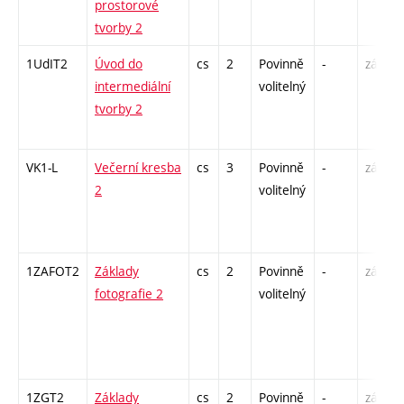
prostorové
tvorby 2
1UdIT2
Úvod do
cs
2
Povinně
-
zá
intermediální
volitelný
tvorby 2
VK1-L
Večerní kresba
cs
3
Povinně
-
zá,zk
2
volitelný
1ZAFOT2
Základy
cs
2
Povinně
-
zá
fotografie 2
volitelný
1ZGT2
Základy
cs
2
Povinně
-
zá