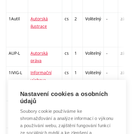
1AutIl
Autorská
cs
2
Volitelný
-
zá
ilustrace
AUP-L
Autorská
cs
1
Volitelný
-
zá
práva
1IVIG-L
Informační
cs
1
Volitelný
-
zá
výchova –
informační
Nastavení cookies a osobních
gramotnost
údajů
KREAP2
Kreativní
cs
2
Volitelný
-
zá
Soubory cookie používáme ke
programování
shromažďování a analýze informací o výkonu
2
a používání webu, zajištění fungování funkcí
ze sociálních médií a ke zlepšení a
1MaUDe
Materialita a
cs
2
Volitelný
-
zá