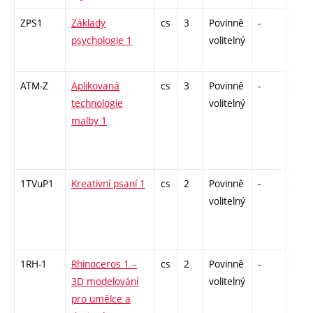
ZPS1
Základy
cs
3
Povinně
-
zk
psychologie 1
volitelný
ATM-Z
Aplikovaná
cs
3
Povinně
-
zk
technologie
volitelný
malby 1
1TVuP1
Kreativní psaní 1
cs
2
Povinně
-
zá
volitelný
1RH-1
Rhinoceros 1 –
cs
2
Povinně
-
zá
3D modelování
volitelný
pro umělce a