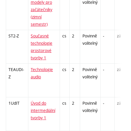
modely pro
volitelný
začátečníky
(zimní
semestr)
ST2-Z
Současné
cs
2
Povinně
-
zá
technologie
volitelný
prostorové
tvorby 1
TEAUDI-
Technologie
cs
2
Povinně
-
zá
Z
audio
volitelný
1UdIT
Úvod do
cs
2
Povinně
-
zá
intermediální
volitelný
tvorby 1