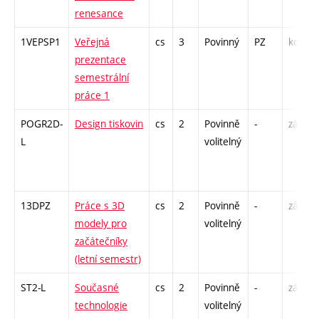
renesance
1VEPSP1
Veřejná
cs
3
Povinný
PZ
kol
prezentace
semestrální
práce 1
POGR2D-
Design tiskovin
cs
2
Povinně
-
zá
L
volitelný
13DPZ
Práce s 3D
cs
2
Povinně
-
zá
modely pro
volitelný
začátečníky
(letní semestr)
ST2-L
Současné
cs
2
Povinně
-
zá
technologie
volitelný