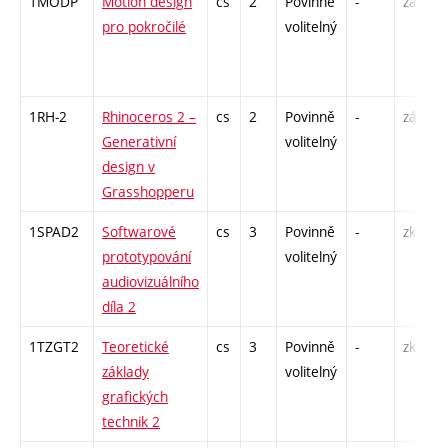
1MODP
Motion design
cs
2
Povinně
-
zá
pro pokročilé
volitelný
1RH-2
Rhinoceros 2 –
cs
2
Povinně
-
zá
Generativní
volitelný
design v
Grasshopperu
1SPAD2
Softwarové
cs
3
Povinně
-
zk
prototypování
volitelný
audiovizuálního
díla 2
1TZGT2
Teoretické
cs
3
Povinně
-
zk
základy
volitelný
grafických
technik 2