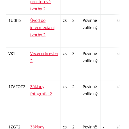
prostorové
tvorby 2
1UdIT2
Úvod do
cs
2
Povinně
-
zá
intermediální
volitelný
tvorby 2
VK1-L
Večerní kresba
cs
3
Povinně
-
zá,zk
2
volitelný
1ZAFOT2
Základy
cs
2
Povinně
-
zá
fotografie 2
volitelný
1ZGT2
Základy
cs
2
Povinně
-
zá