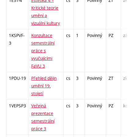
1EST-4
Estetika 4 –
cs
3
Povinný
ZT
zk
Kritické teorie
umění a
vizuální kultury
1KSPVF-
Konzultace
cs
1
Povinný
PZ
zá
3
semestrální
práce s
vyučujícími
FaVU 3
1PDU-19
Přehled dějin
cs
3
Povinný
ZT
zk
umění 19.
století
1VEPSP3
Veřejná
cs
3
Povinný
PZ
kol
prezentace
semestrální
práce 3