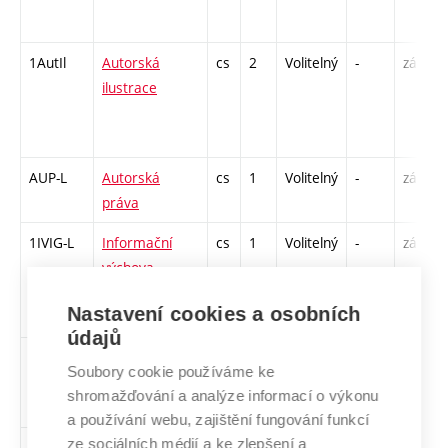
1AutIl
Autorská
cs
2
Volitelný
-
zá
ilustrace
AUP-L
Autorská
cs
1
Volitelný
-
zá
práva
1IVIG-L
Informační
cs
1
Volitelný
-
zá
výchova –
informační
Nastavení cookies a osobních
gramotnost
údajů
KREAP2
Kreativní
cs
2
Volitelný
-
zá
Soubory cookie používáme ke
programování
shromažďování a analýze informací o výkonu
2
a používání webu, zajištění fungování funkcí
ze sociálních médií a ke zlepšení a
1MaUDe
Materialita a
cs
2
Volitelný
-
zá