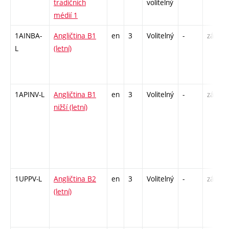
tradičních
volitelný
médií 1
1AINBA-
Angličtina B1
en
3
Volitelný
-
zá,zk
L
(letní)
1APINV-L
Angličtina B1
en
3
Volitelný
-
zá
nižší (letní)
1UPPV-L
Angličtina B2
en
3
Volitelný
-
zá,zk
(letní)