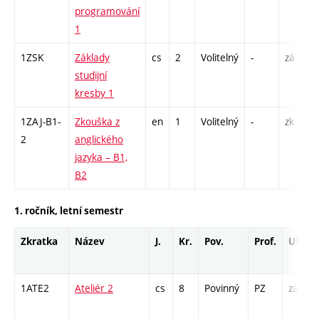
programování
1
1ZSK
Základy
cs
2
Volitelný
-
zá
studijní
kresby 1
1ZAJ-B1-
Zkouška z
en
1
Volitelný
-
zk
2
anglického
jazyka – B1,
B2
1. ročník, letní semestr
Zkratka
Název
J.
Kr.
Pov.
Prof.
Uk.
1ATE2
Ateliér 2
cs
8
Povinný
PZ
zá