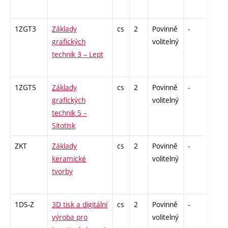
1ZGT3
Základy
cs
2
Povinně
-
zá
grafických
volitelný
technik 3 – Lept
1ZGT5
Základy
cs
2
Povinně
-
zá
grafických
volitelný
technik 5 –
Sítotisk
ZKT
Základy
cs
2
Povinně
-
zá
keramické
volitelný
tvorby
1DS-Z
3D tisk a digitální
cs
2
Povinně
-
zá
výroba pro
volitelný