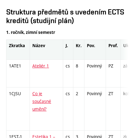
Struktura předmětů s uvedením ECTS
kreditů (studijní plán)
1. ročník, zimní semestr
Zkratka
Název
J.
Kr.
Pov.
Prof.
Uk.
1ATE1
Ateliér 1
cs
8
Povinný
PZ
zá
1CJSU
Co je
cs
2
Povinný
ZT
kol
současné
umění?
1EST-1
Estetika 1 –
cs
3
Povinný
ZT
zk