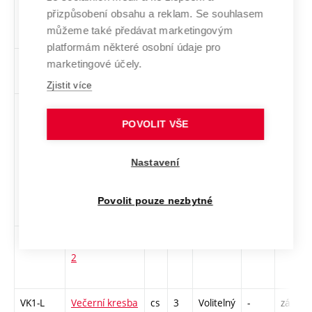
přizpůsobení obsahu a reklam. Se souhlasem
udržitelnost v
můžeme také předávat marketingovým
designu
platformám některé osobní údaje pro
1PeUM4
Performanční
cs
2
Volitelný
-
zá
marketingové účely.
umění 4
Zjistit více
MUUM
Textil jako
cs
3
Volitelný
-
zk
nástroj
POVOLIT VŠE
společenských
hnutí a
Nastavení
osobních
uměleckých
Povolit pouze nezbytné
vyjádření
1TETV2
Textilní tvorba
cs
2
Volitelný
-
zá
2
VK1-L
Večerní kresba
cs
3
Volitelný
-
zá,zk