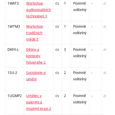
1WAT3
Workshop
cs
1
Povinně
-
zá
audiovizuálních
volitelný
technologií 3
1WTM3
Workshop
cs
1
Povinně
-
zá
tradičních
volitelný
médií 3
DKFII-L
Dějiny a
cs
3
Povinně
-
zk
kontexty
volitelný
fotografie 2
1SU-2
Sociologie a
cs
2
Povinně
-
zá
umění
volitelný
1UGMP2
Umělec v
cs
2
Povinně
-
zá
galerijní a
volitelný
muzejní praxi 2