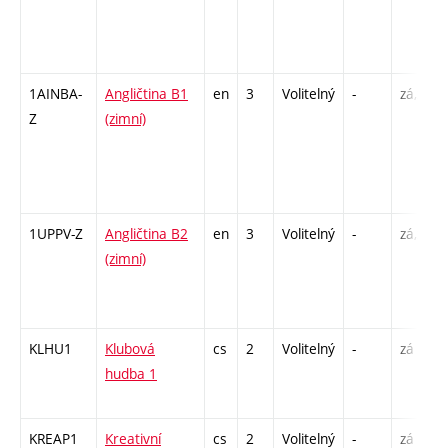
1AINBA-
Angličtina B1
en
3
Volitelný
-
zá,zk
Z
(zimní)
1UPPV-Z
Angličtina B2
en
3
Volitelný
-
zá,zk
(zimní)
KLHU1
Klubová
cs
2
Volitelný
-
zá
hudba 1
KREAP1
Kreativní
cs
2
Volitelný
-
zá