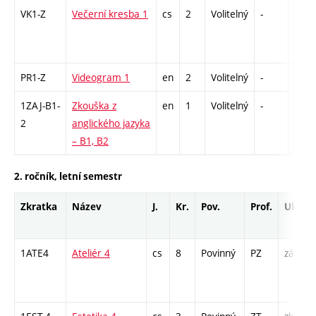
VK1-Z
Večerní kresba 1
cs
2
Volitelný
-
zá
PR1-Z
Videogram 1
en
2
Volitelný
-
zá
1ZAJ-B1-
Zkouška z
en
1
Volitelný
-
zk
2
anglického jazyka
– B1, B2
2. ročník, letní semestr
Zkratka
Název
J.
Kr.
Pov.
Prof.
Uk.
1ATE4
Ateliér 4
cs
8
Povinný
PZ
zá