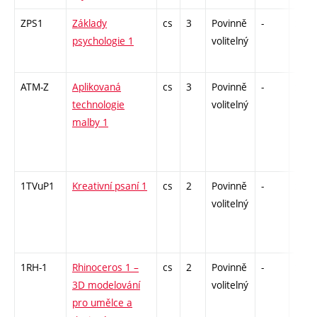
ZPS1
Základy
cs
3
Povinně
-
zk
psychologie 1
volitelný
ATM-Z
Aplikovaná
cs
3
Povinně
-
zk
technologie
volitelný
malby 1
1TVuP1
Kreativní psaní 1
cs
2
Povinně
-
zá
volitelný
1RH-1
Rhinoceros 1 –
cs
2
Povinně
-
zá
3D modelování
volitelný
pro umělce a