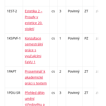
1EST-2
Estetika 2 –
cs
3
Povinný
ZT
zk
Proudy v
estetice 20.
století
1KSPVF-1
Konzultace
cs
1
Povinný
PZ
zá
semestrální
práce s
vyučujícími
FaVU 1
1PAPT
Proseminář k
cs
2
Povinný
ZT
zá
akademické
práci s textem
1PDU-SR
Přehled dějin
cs
3
Povinný
ZT
zk
umění
středověku a