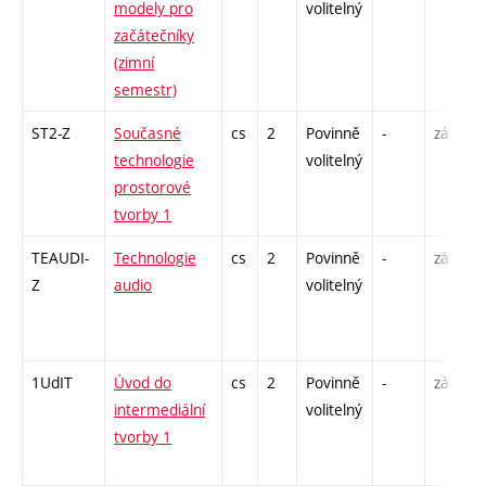
modely pro
volitelný
začátečníky
(zimní
semestr)
ST2-Z
Současné
cs
2
Povinně
-
zá
technologie
volitelný
prostorové
tvorby 1
TEAUDI-
Technologie
cs
2
Povinně
-
zá
Z
audio
volitelný
1UdIT
Úvod do
cs
2
Povinně
-
zá
intermediální
volitelný
tvorby 1