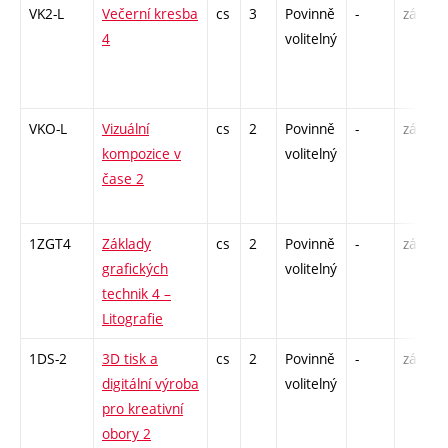
VK2-L
Večerní kresba
cs
3
Povinně
-
zá,zk
4
volitelný
VKO-L
Vizuální
cs
2
Povinně
-
zá
kompozice v
volitelný
čase 2
1ZGT4
Základy
cs
2
Povinně
-
zá
grafických
volitelný
technik 4 –
Litografie
1DS-2
3D tisk a
cs
2
Povinně
-
zá
digitální výroba
volitelný
pro kreativní
obory 2