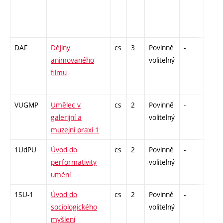
DAF
Dějiny
cs
3
Povinně
-
zk
animovaného
volitelný
filmu
VUGMP
Umělec v
cs
2
Povinně
-
zá
galerijní a
volitelný
muzejní praxi 1
1UdPU
Úvod do
cs
2
Povinně
-
zá
performativity
volitelný
umění
1SU-1
Úvod do
cs
2
Povinně
-
zá
sociologického
volitelný
myšlení