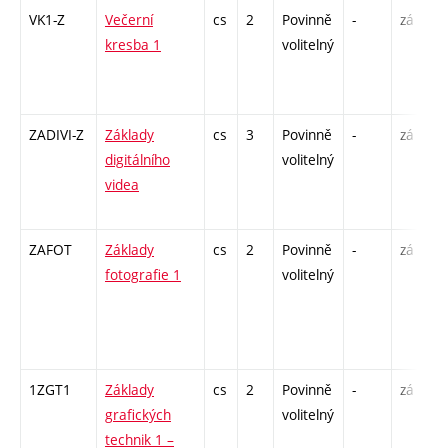
VK1-Z
Večerní
cs
2
Povinně
-
zá
kresba 1
volitelný
ZADIVI-Z
Základy
cs
3
Povinně
-
zá
digitálního
volitelný
videa
ZAFOT
Základy
cs
2
Povinně
-
zá
fotografie 1
volitelný
1ZGT1
Základy
cs
2
Povinně
-
zá
grafických
volitelný
technik 1 –