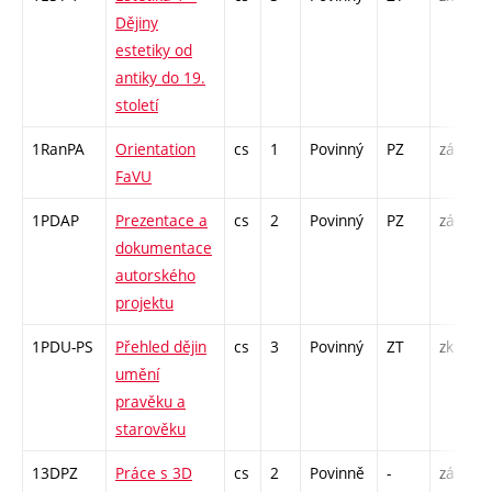
Dějiny
estetiky od
antiky do 19.
století
1RanPA
Orientation
cs
1
Povinný
PZ
zá
FaVU
1PDAP
Prezentace a
cs
2
Povinný
PZ
zá
dokumentace
autorského
projektu
1PDU-PS
Přehled dějin
cs
3
Povinný
ZT
zk
umění
pravěku a
starověku
13DPZ
Práce s 3D
cs
2
Povinně
-
zá