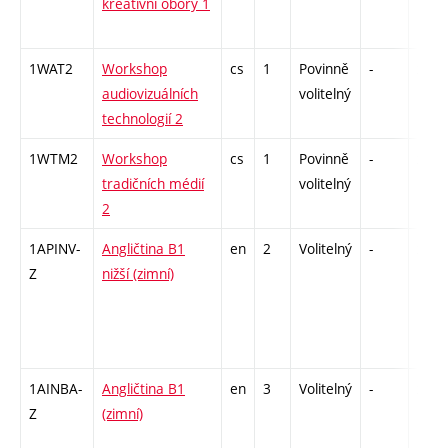
kreativní obory 1
1WAT2
Workshop
cs
1
Povinně
-
zá
audiovizuálních
volitelný
technologií 2
1WTM2
Workshop
cs
1
Povinně
-
zá
tradičních médií
volitelný
2
1APINV-
Angličtina B1
en
2
Volitelný
-
zá
Z
nižší (zimní)
1AINBA-
Angličtina B1
en
3
Volitelný
-
zá,zk
Z
(zimní)