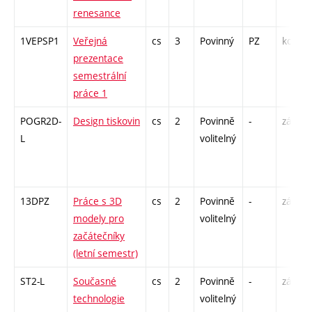
renesance
1VEPSP1
Veřejná
cs
3
Povinný
PZ
kol
prezentace
semestrální
práce 1
POGR2D-
Design tiskovin
cs
2
Povinně
-
zá
L
volitelný
13DPZ
Práce s 3D
cs
2
Povinně
-
zá
modely pro
volitelný
začátečníky
(letní semestr)
ST2-L
Současné
cs
2
Povinně
-
zá
technologie
volitelný