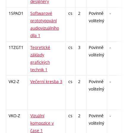
designéry
1SPAD1
Softwarové
cs
2
Povinně
-
zá
prototypování
volitelný
audiovizuálního
díla 1
1TZGT1
Teoretické
cs
3
Povinně
-
zk
základy
volitelný
grafických
technik 1
VK2-Z
Večerní kresba 3
cs
2
Povinně
-
zá
volitelný
VKO-Z
Vizuální
cs
2
Povinně
-
zá
kompozice v
volitelný
čase 1