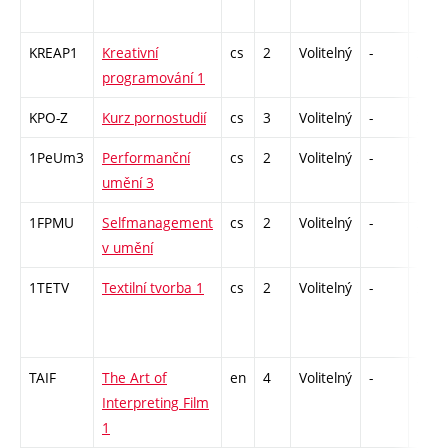
KREAP1
Kreativní
cs
2
Volitelný
-
zá
programování 1
KPO-Z
Kurz pornostudií
cs
3
Volitelný
-
zk
1PeUm3
Performanční
cs
2
Volitelný
-
zá
umění 3
1FPMU
Selfmanagement
cs
2
Volitelný
-
zá
v umění
1TETV
Textilní tvorba 1
cs
2
Volitelný
-
zá
TAIF
The Art of
en
4
Volitelný
-
zk
Interpreting Film
1