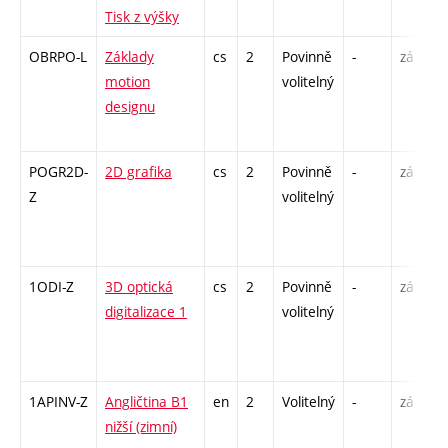
Tisk z výšky
OBRPO-L
Základy
cs
2
Povinně
-
zá
motion
volitelný
designu
POGR2D-
2D grafika
cs
2
Povinně
-
zá
Z
volitelný
1ODI-Z
3D optická
cs
2
Povinně
-
zá
digitalizace 1
volitelný
1APINV-Z
Angličtina B1
en
2
Volitelný
-
zá
nižší (zimní)