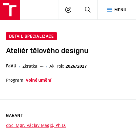
VUT
PŘIHLÁSIT
HLEDAT
MENU
SE
DETAIL SPECIALIZACE
Ateliér tělového designu
FaVU
Zkratka:
Ak. rok:
---
2026/2027
Program:
Volné umění
GARANT
doc. Mgr. Václav Magid, Ph.D.