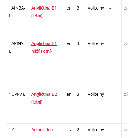
1AINBA-
Angličtina B1
en
3
Volitelný
-
zá,zk
L
(letní)
1APINV-
Angličtina B1
en
3
Volitelný
-
zá
L
nižší (letní)
1UPPV-L
Angličtina B2
en
3
Volitelný
-
zá,zk
(letní)
1ZT-L
Audio dílna
cs
2
Volitelný
-
zá