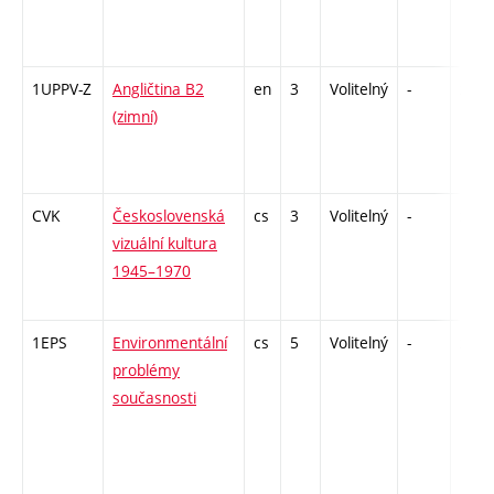
1UPPV-Z
Angličtina B2
en
3
Volitelný
-
zá,zk
(zimní)
CVK
Československá
cs
3
Volitelný
-
zk
vizuální kultura
1945–1970
1EPS
Environmentální
cs
5
Volitelný
-
zk
problémy
současnosti