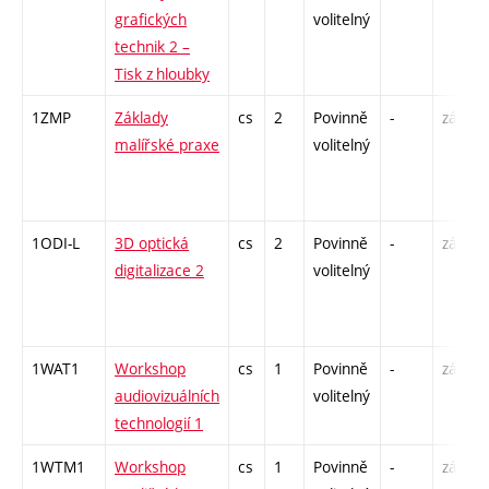
grafických
volitelný
technik 2 –
Tisk z hloubky
1ZMP
Základy
cs
2
Povinně
-
zá
malířské praxe
volitelný
1ODI-L
3D optická
cs
2
Povinně
-
zá
digitalizace 2
volitelný
1WAT1
Workshop
cs
1
Povinně
-
zá
audiovizuálních
volitelný
technologií 1
1WTM1
Workshop
cs
1
Povinně
-
zá