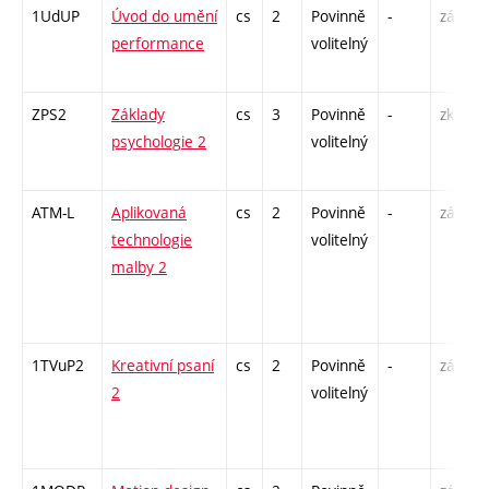
1UdUP
Úvod do umění
cs
2
Povinně
-
zá
performance
volitelný
ZPS2
Základy
cs
3
Povinně
-
zk
psychologie 2
volitelný
ATM-L
Aplikovaná
cs
2
Povinně
-
zá
technologie
volitelný
malby 2
1TVuP2
Kreativní psaní
cs
2
Povinně
-
zá
2
volitelný