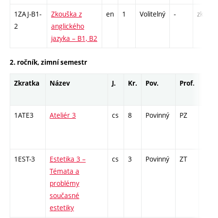
1ZAJ-B1-
Zkouška z
en
1
Volitelný
-
zk
2
anglického
jazyka – B1, B2
2. ročník, zimní semestr
Zkratka
Název
J.
Kr.
Pov.
Prof.
Uk.
1ATE3
Ateliér 3
cs
8
Povinný
PZ
zá
1EST-3
Estetika 3 –
cs
3
Povinný
ZT
zk
Témata a
problémy
současné
estetiky