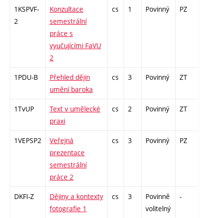
1KSPVF-
Konzultace
cs
1
Povinný
PZ
zá
2
semestrální
práce s
vyučujícími FaVU
2
1PDU-B
Přehled dějin
cs
3
Povinný
ZT
zk
umění baroka
1TvUP
Text v umělecké
cs
2
Povinný
ZT
zá
praxi
1VEPSP2
Veřejná
cs
3
Povinný
PZ
kol
prezentace
semestrální
práce 2
DKFI-Z
Dějiny a kontexty
cs
3
Povinně
-
zk
fotografie 1
volitelný