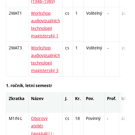
(1948–1989)
2WAT1
Workshop
cs
1
Volitelný
-
zá
audiovizuálních
technologií
magisterský 1
2WAT3
Workshop
cs
1
Volitelný
-
zá
audiovizuálních
technologií
magisterský 3
1. ročník, letní semestr
Zkratka
Název
J.
Kr.
Pov.
Prof.
Uk.
M1IN-L
Oborový
cs
18
Povinný
-
zá,zk
ateliér
navazující I -