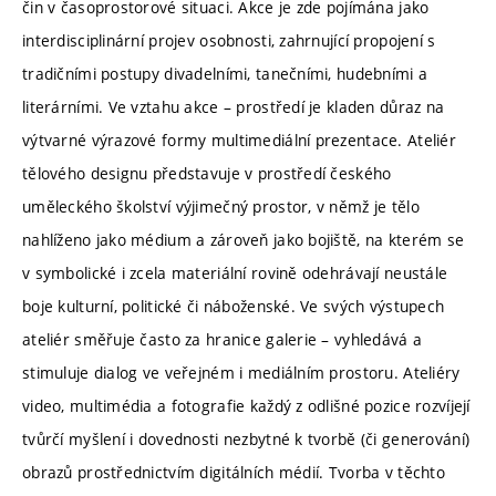
čin v časoprostorové situaci. Akce je zde pojímána jako
interdisciplinární projev osobnosti, zahrnující propojení s
tradičními postupy divadelními, tanečními, hudebními a
literárními. Ve vztahu akce – prostředí je kladen důraz na
výtvarné výrazové formy multimediální prezentace. Ateliér
tělového designu představuje v prostředí českého
uměleckého školství výjimečný prostor, v němž je tělo
nahlíženo jako médium a zároveň jako bojiště, na kterém se
v symbolické i zcela materiální rovině odehrávají neustále
boje kulturní, politické či náboženské. Ve svých výstupech
ateliér směřuje často za hranice galerie – vyhledává a
stimuluje dialog ve veřejném i mediálním prostoru. Ateliéry
video, multimédia a fotografie každý z odlišné pozice rozvíjejí
tvůrčí myšlení i dovednosti nezbytné k tvorbě (či generování)
obrazů prostřednictvím digitálních médií. Tvorba v těchto