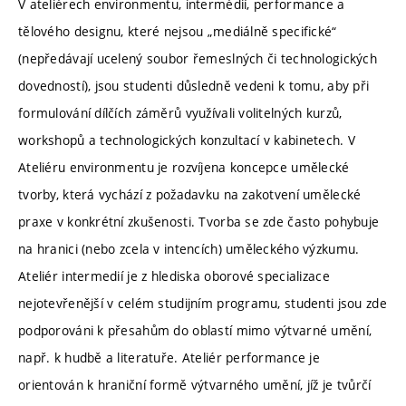
V ateliérech environmentu, intermédií, performance a
tělového designu, které nejsou „mediálně specifické“
(nepředávají ucelený soubor řemeslných či technologických
dovedností), jsou studenti důsledně vedeni k tomu, aby při
formulování dílčích záměrů využívali volitelných kurzů,
workshopů a technologických konzultací v kabinetech. V
Ateliéru environmentu je rozvíjena koncepce umělecké
tvorby, která vychází z požadavku na zakotvení umělecké
praxe v konkrétní zkušenosti. Tvorba se zde často pohybuje
na hranici (nebo zcela v intencích) uměleckého výzkumu.
Ateliér intermedií je z hlediska oborové specializace
nejotevřenější v celém studijním programu, studenti jsou zde
podporováni k přesahům do oblastí mimo výtvarné umění,
např. k hudbě a literatuře. Ateliér performance je
orientován k hraniční formě výtvarného umění, jíž je tvůrčí