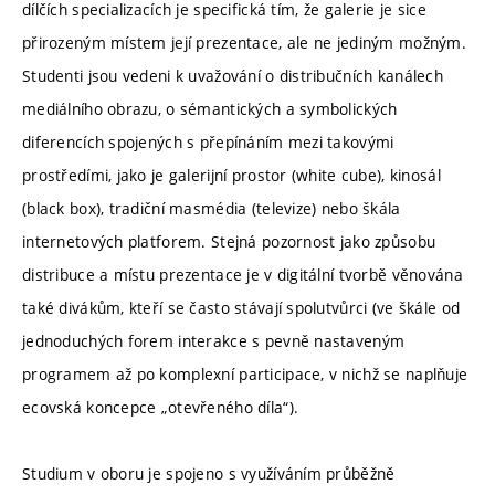
dílčích specializacích je specifická tím, že galerie je sice
přirozeným místem její prezentace, ale ne jediným možným.
Studenti jsou vedeni k uvažování o distribučních kanálech
mediálního obrazu, o sémantických a symbolických
diferencích spojených s přepínáním mezi takovými
prostředími, jako je galerijní prostor (white cube), kinosál
(black box), tradiční masmédia (televize) nebo škála
internetových platforem. Stejná pozornost jako způsobu
distribuce a místu prezentace je v digitální tvorbě věnována
také divákům, kteří se často stávají spolutvůrci (ve škále od
jednoduchých forem interakce s pevně nastaveným
programem až po komplexní participace, v nichž se naplňuje
ecovská koncepce „otevřeného díla“).
Studium v oboru je spojeno s využíváním průběžně