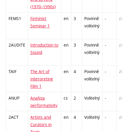
(1970–1990s)
FEMS1
Feminist
en
3
Povinně
-
zá
Seminar 1
volitelný
2AUDITE
Introduction to
en
3
Povinně
-
zá
Sound
volitelný
TAIF
The Art of
en
4
Povinně
-
zk
Interpreting
volitelný
Film 1
ANUP
Analýza
cs
2
Volitelný
-
zá
performativity
2ACT
Artists and
en
4
Volitelný
-
zk
Curators in
Texts