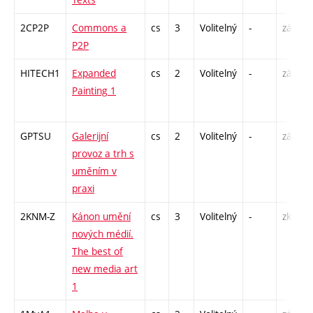
2CP2P
Commons a
cs
3
Volitelný
-
zá
P2P
HITECH1
Expanded
cs
2
Volitelný
-
zá
Painting 1
GPTSU
Galerijní
cs
2
Volitelný
-
zá
provoz a trh s
uměním v
praxi
2KNM-Z
Kánon umění
cs
3
Volitelný
-
zk
nových médií.
The best of
new media art
1