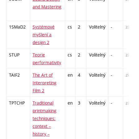
and Mastering
1SMaD2
Systémové
cs
2
Volitelný
-
zá
myšlení a
design 2
STUP
Teorie
cs
2
Volitelný
-
zá
performativity
TAIF2
The Art of
en
4
Volitelný
-
zk
Interpreting
Film 2
TPTCHP
Traditional
en
3
Volitelný
-
zá
printmaking
techniques:
context –
history –