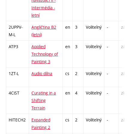
navazující II -
Intermédia -
letní
2UPPV-
Angličtina B2
en
3
Volitelný
-
zá,zk
M-L
(letní)
ATP3
Applied
en
3
Volitelný
-
zá
Technology of
Painting 3
1ZT-L
Audio dílna
cs
2
Volitelný
-
zá
4CiST
Curating in a
en
4
Volitelný
-
zk
Shifting
Terrain
HITECH2
Expanded
cs
2
Volitelný
-
zá
Painting 2