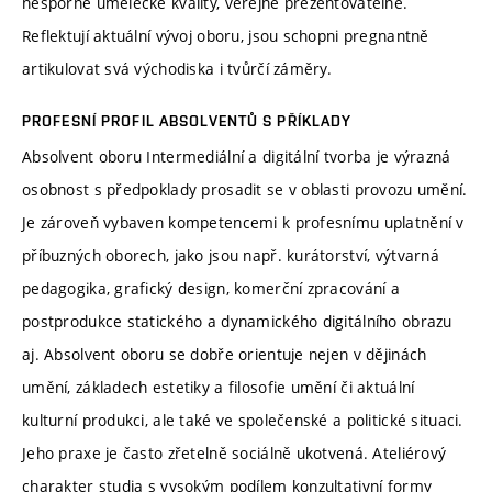
nesporné umělecké kvality, veřejně prezentovatelné.
Reflektují aktuální vývoj oboru, jsou schopni pregnantně
artikulovat svá východiska i tvůrčí záměry.
PROFESNÍ PROFIL ABSOLVENTŮ S PŘÍKLADY
Absolvent oboru Intermediální a digitální tvorba je výrazná
osobnost s předpoklady prosadit se v oblasti provozu umění.
Je zároveň vybaven kompetencemi k profesnímu uplatnění v
příbuzných oborech, jako jsou např. kurátorství, výtvarná
pedagogika, grafický design, komerční zpracování a
postprodukce statického a dynamického digitálního obrazu
aj. Absolvent oboru se dobře orientuje nejen v dějinách
umění, základech estetiky a filosofie umění či aktuální
kulturní produkci, ale také ve společenské a politické situaci.
Jeho praxe je často zřetelně sociálně ukotvená. Ateliérový
charakter studia s vysokým podílem konzultativní formy