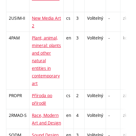
2USIM-II
New Media Art
cs
3
Volitelný
-
zk
2
4PAM
Plant, animal,
en
3
Volitelný
-
kol
mineral: plants
and other
natural
entities in
contemporary
art
PROPR
Příroda po
cs
2
Volitelný
-
zá
přírodě
2RMAD-S
Race, Modern
en
4
Volitelný
-
zk
Art and Design
SODM
Sound Design
en
3
Volitelný
-
zá