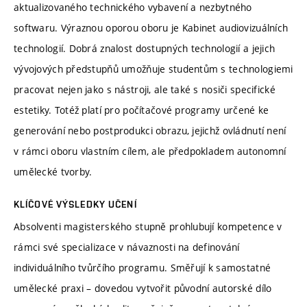
aktualizovaného technického vybavení a nezbytného
softwaru. Výraznou oporou oboru je Kabinet audiovizuálních
technologií. Dobrá znalost dostupných technologií a jejich
vývojových předstupňů umožňuje studentům s technologiemi
pracovat nejen jako s nástroji, ale také s nosiči specifické
estetiky. Totéž platí pro počítačové programy určené ke
generování nebo postprodukci obrazu, jejichž ovládnutí není
v rámci oboru vlastním cílem, ale předpokladem autonomní
umělecké tvorby.
KLÍČOVÉ VÝSLEDKY UČENÍ
Absolventi magisterského stupně prohlubují kompetence v
rámci své specializace v návaznosti na definování
individuálního tvůrčího programu. Směřují k samostatné
umělecké praxi – dovedou vytvořit původní autorské dílo