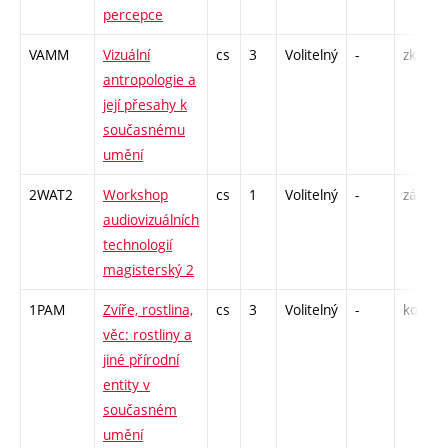
percepce
VAMM
Vizuální
cs
3
Volitelný
-
zk
antropologie a
její přesahy k
současnému
umění
2WAT2
Workshop
cs
1
Volitelný
-
zá
audiovizuálních
technologií
magisterský 2
1PAM
Zvíře, rostlina,
cs
3
Volitelný
-
kol
věc: rostliny a
jiné přírodní
entity v
současném
umění