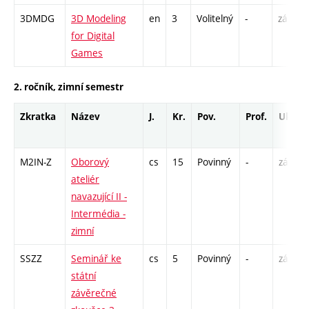
3DMDG
3D Modeling
en
3
Volitelný
-
zá
for Digital
Games
2. ročník, zimní semestr
Zkratka
Název
J.
Kr.
Pov.
Prof.
Uk.
M2IN-Z
Oborový
cs
15
Povinný
-
zá
ateliér
navazující II -
Intermédia -
zimní
SSZZ
Seminář ke
cs
5
Povinný
-
zá
státní
závěrečné