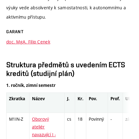
výuky vede absolventy k samostatnosti, k autonomnímu a
aktivnímu přístupu.
GARANT
doc. MgA. Filip Cenek
Struktura předmětů s uvedením ECTS
kreditů (studijní plán)
1. ročník, zimní semestr
Zkratka
Název
J.
Kr.
Pov.
Prof.
Uk.
M1IN-Z
Oborový
cs
18
Povinný
-
zá,zk
ateliér
navazující I -