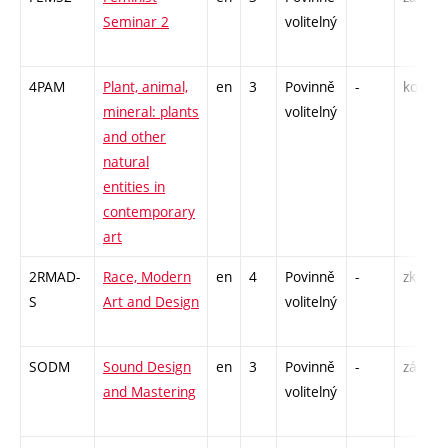
Seminar 2
volitelný
4PAM
Plant, animal,
en
3
Povinně
-
kol
mineral: plants
volitelný
and other
natural
entities in
contemporary
art
2RMAD-
Race, Modern
en
4
Povinně
-
zk
S
Art and Design
volitelný
SODM
Sound Design
en
3
Povinně
-
zá
and Mastering
volitelný