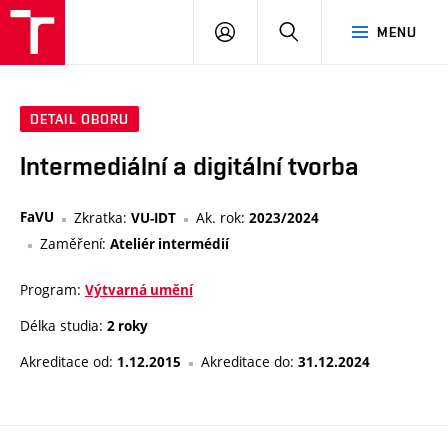
VUT
PŘIHLÁSIT
HLEDAT
MENU
SE
DETAIL OBORU
Intermediální a digitální tvorba
FaVU
Zkratka:
Ak. rok:
VU-IDT
2023/2024
Zaměření:
Ateliér intermédií
Program:
Výtvarná umění
Délka studia:
2 roky
Akreditace od:
Akreditace do:
1.12.2015
31.12.2024