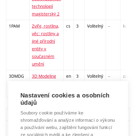
technologií
magisterský 2
1PAM
Zvíře, rostlina,
cs
3
Volitelný
-
kol
věc: rostliny a
jiné přírodní
entity v
současném
umění
3DMDG
3D Modeling
en
3
Volitelný
-
zá
for Digital
Games
Nastavení cookies a osobních
údajů
Soubory cookie používáme ke
Všechny skupiny volitelných předmětů
shromažďování a analýze informací o výkonu
Sk.
Počet
Předměty
a používání webu, zajištění fungování funkcí
předm.
ze sociálních médií a ke zlepšení a