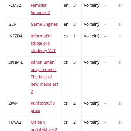
FEMS2
Feminist
en
3
Volitelný
-
zá
Seminar 2
GEN
Game Engines
en
3
Volitelný
-
zá
INFZD-L
Informační
cs
1
Volitelný
-
zá
zdroje pro
studenty VUT
2KNM-L
Kánon umění
cs
3
Volitelný
-
zk
nových médií.
The best of
new media art
2
2KvP
Kurátorství v
cs
2
Volitelný
-
zá
praxi
1MvA2
Malba v
cs
2
Volitelný
-
zá
architektuře 2