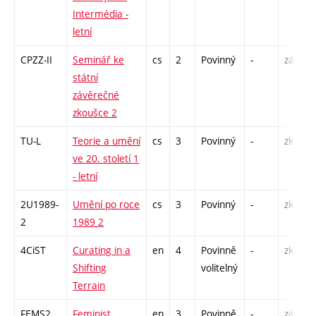
Intermédia -
letní
CPZZ-II
Seminář ke
cs
2
Povinný
-
zá
státní
závěrečné
zkoušce 2
TU-L
Teorie a umění
cs
3
Povinný
-
zk
ve 20. století 1
- letní
2U1989-
Umění po roce
cs
3
Povinný
-
zk
2
1989 2
4CiST
Curating in a
en
4
Povinně
-
zk
Shifting
volitelný
Terrain
FEMS2
Feminist
en
3
Povinně
-
zá