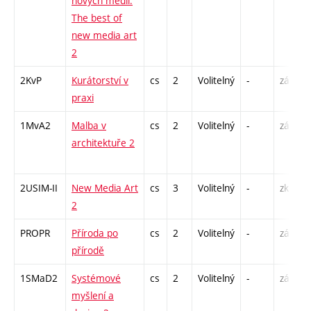
nových médií.
The best of
new media art
2
2KvP
Kurátorství v
cs
2
Volitelný
-
zá
praxi
1MvA2
Malba v
cs
2
Volitelný
-
zá
architektuře 2
2USIM-II
New Media Art
cs
3
Volitelný
-
zk
2
PROPR
Příroda po
cs
2
Volitelný
-
zá
přírodě
1SMaD2
Systémové
cs
2
Volitelný
-
zá
myšlení a