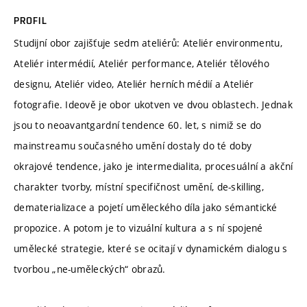
PROFIL
Studijní obor zajišťuje sedm ateliérů: Ateliér environmentu,
Ateliér intermédií, Ateliér performance, Ateliér tělového
designu, Ateliér video, Ateliér herních médií a Ateliér
fotografie. Ideově je obor ukotven ve dvou oblastech. Jednak
jsou to neoavantgardní tendence 60. let, s nimiž se do
mainstreamu současného umění dostaly do té doby
okrajové tendence, jako je intermedialita, procesuální a akční
charakter tvorby, místní specifičnost umění, de-skilling,
dematerializace a pojetí uměleckého díla jako sémantické
propozice. A potom je to vizuální kultura a s ní spojené
umělecké strategie, které se ocitají v dynamickém dialogu s
tvorbou „ne-uměleckých“ obrazů.