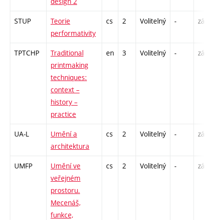
design 2
STUP
Teorie
cs
2
Volitelný
-
zá
performativity
TPTCHP
Traditional
en
3
Volitelný
-
zá
printmaking
techniques:
context –
history –
practice
UA-L
Umění a
cs
2
Volitelný
-
zá
architektura
UMFP
Umění ve
cs
2
Volitelný
-
zá
veřejném
prostoru.
Mecenáš,
funkce,