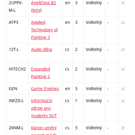
2UPPV-
Angličtina B2
en
3
Volitelný
-
zá,zk
M-L
(letní)
ATP3
Applied
en
3
Volitelný
-
zá
Technology of
Painting 3
1ZT-L
Audio dílna
cs
2
Volitelný
-
zá
HITECH2
Expanded
cs
2
Volitelný
-
zá
Painting 2
GEN
Game Engines
en
3
Volitelný
-
zá
INFZD-L
Informační
cs
1
Volitelný
-
zá
zdroje pro
studenty VUT
2KNM-L
Kánon umění
cs
3
Volitelný
-
zk