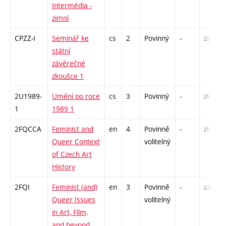
Intermédia -
zimní
CPZZ-I
Seminář ke
cs
2
Povinný
-
zá
státní
závěrečné
zkoušce 1
2U1989-
Umění po roce
cs
3
Povinný
-
zk
1
1989 1
2FQCCA
Feminist and
en
4
Povinně
-
zk
Queer Context
volitelný
of Czech Art
History
2FQI
Feminist (and)
en
3
Povinně
-
zá
Queer Issues
volitelný
in Art, Film,
and beyond