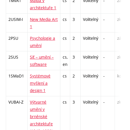
1MvA1
Malba v
cs
2
Volitelný
-
zá
architektuře 1
2USIM-I
New Media Art
cs
3
Volitelný
-
zk
1
2PSU
Psychologie a
cs
2
Volitelný
-
zá
umění
2SUS
Síť – umění –
cs,
3
Volitelný
-
zk
software
en
1SMaD1
Systémové
cs
2
Volitelný
-
kol
myšlení a
design 1
VUBAI-Z
Výtvarné
cs
3
Volitelný
-
zk
umění v
brněnské
architektuře