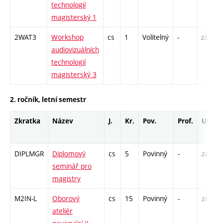
technologií
magisterský 1
2WAT3
Workshop
cs
1
Volitelný
-
zá
audiovizuálních
technologií
magisterský 3
2. ročník, letní semestr
Zkratka
Název
J.
Kr.
Pov.
Prof.
Uk.
DIPLMGR
Diplomový
cs
5
Povinný
-
zá
seminář pro
magistry
M2IN-L
Oborový
cs
15
Povinný
-
zá
ateliér