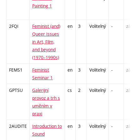
Painting 1
2FQI
Feminist (and)
en
3
Volitelný
-
zá
Queer Issues
in Art, Film,
and beyond
(1970–1990s)
FEMS1
Feminist
en
3
Volitelný
-
zá
Seminar 1
GPTSU
Galerijní
cs
2
Volitelný
-
zá
provoz a trh s
uměním v
praxi
2AUDITE
Introduction to
en
3
Volitelný
-
zá
Sound