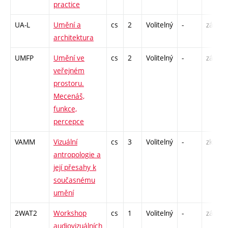
practice
UA-L
Umění a
cs
2
Volitelný
-
zá
architektura
UMFP
Umění ve
cs
2
Volitelný
-
zá
veřejném
prostoru.
Mecenáš,
funkce,
percepce
VAMM
Vizuální
cs
3
Volitelný
-
zk
antropologie a
její přesahy k
současnému
umění
2WAT2
Workshop
cs
1
Volitelný
-
zá
audiovizuálních