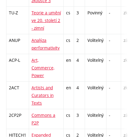
zkoušce 3
TU-Z
Teorie a umění
cs
3
Povinný
-
zk
ve 20. století 2
- zimní
ANUP
Analýza
cs
2
Volitelný
-
zá
performativity
ACP-L
Art,
en
4
Volitelný
-
zk
Commerce,
Power
2ACT
Artists and
en
4
Volitelný
-
zk
Curators in
Texts
2CP2P
Commons a
cs
3
Volitelný
-
zá
P2P
HITECH1
Expanded
cs
2
Volitelný
-
zá