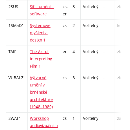
2SUS
Síť – umění –
cs,
3
Volitelný
-
zk
software
en
1SMaD1
Systémové
cs
2
Volitelný
-
kol
myšlení a
design 1
TAIF
The Art of
en
4
Volitelný
-
zk
Interpreting
Film 1
VUBAI-Z
Výtvarné
cs
3
Volitelný
-
zk
umění v
brněnské
architektuře
(1948–1989)
2WAT1
Workshop
cs
1
Volitelný
-
zá
audiovizuálních