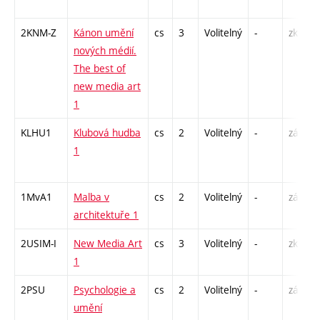
2KNM-Z
Kánon umění
cs
3
Volitelný
-
zk
nových médií.
The best of
new media art
1
KLHU1
Klubová hudba
cs
2
Volitelný
-
zá
1
1MvA1
Malba v
cs
2
Volitelný
-
zá
architektuře 1
2USIM-I
New Media Art
cs
3
Volitelný
-
zk
1
2PSU
Psychologie a
cs
2
Volitelný
-
zá
umění