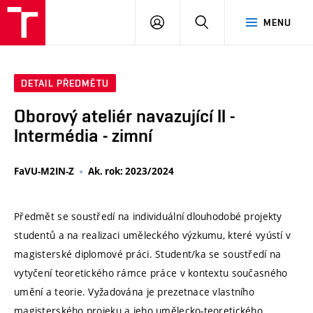
VUT
PŘIHLÁSIT
HLEDAT
MENU
SE
DETAIL PŘEDMĚTU
Oborový ateliér navazující II -
Intermédia - zimní
FaVU-M2IN-Z
Ak. rok: 2023/2024
Předmět se soustředí na individuální dlouhodobé projekty
studentů a na realizaci uměleckého výzkumu, které vyústí v
magisterské diplomové práci. Student/ka se soustředí na
vytyčení teoretického rámce práce v kontextu současného
umění a teorie. Vyžadována je prezetnace vlastního
magisterského projeku a jeho umělecko-teoretického