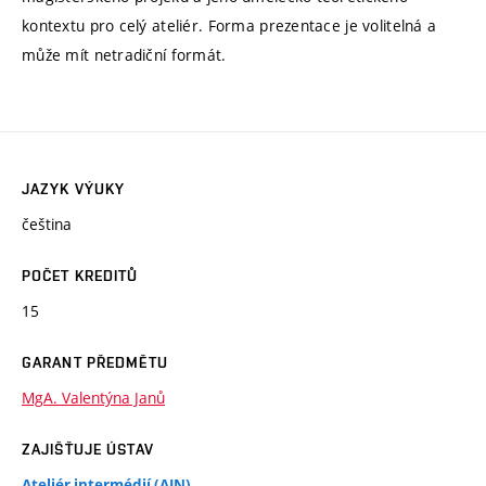
kontextu pro celý ateliér. Forma prezentace je volitelná a
může mít netradiční formát.
JAZYK VÝUKY
čeština
POČET KREDITŮ
15
GARANT PŘEDMĚTU
MgA. Valentýna Janů
ZAJIŠŤUJE ÚSTAV
Ateliér intermédií (AIN)