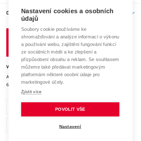
Závěrečné práce
Studium bez bariér
Zpracování osobních údajů uchazečů o studium
Firemní spolupráce
Mezinárodní vědecká rada
Nastavení cookies a osobních
O UNIVERZITĚ
Doktorské studium
Podpora podnikání
E-přihláška
údajů
Zahraniční spolupráce
Systém zajišťování kvality výzkumu
Profil univerzity
Spolupráce se školami
Soubory cookie používáme ke
Vysoké
Výzkumné infrastruktury
shromažďování a analýze informací o výkonu
Udržitelná univerzita
učení
Služby univerzity
Transfer znalostí
a používání webu, zajištění fungování funkcí
technické
Podnikavá univerzita / ContriBUTe
Mezinárodní dohody
ze sociálních médií a ke zlepšení a
Open Science
v
Bezpečná univerzita
přizpůsobení obsahu a reklam. Se souhlasem
Univerzitní sítě
Brně
Projekty
můžeme také předávat marketingovým
VYSOKÉ UČENÍ TECHNICKÉ V BRNĚ
Vyznamenání
platformám některé osobní údaje pro
Projekty ze strukturálních fondů
Antonínská 548/1
www.vut.cz
marketingové účely.
Organizační struktura
602 00 Brno
vut@vutbr.cz
Specifický výzkum
Zjistit více
Úřední deska
Ochrana osobních údajů
POVOLIT VŠE
(externí
Pracovní příležitosti
Nastavení
odkaz)
Podpora a rozvoj zaměstnanců a studujících