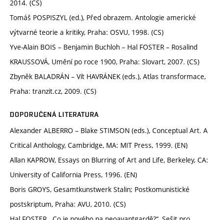
2014. (CS)
Tomáš POSPISZYL (ed.), Před obrazem. Antologie americké
výtvarné teorie a kritiky, Praha: OSVU, 1998. (CS)
Yve-Alain BOIS – Benjamin Buchloh – Hal FOSTER – Rosalind
KRAUSSOVÁ, Umění po roce 1900, Praha: Slovart, 2007. (CS)
Zbyněk BALADRÁN – Vít HAVRÁNEK (eds.), Atlas transformace,
Praha: tranzit.cz, 2009. (CS)
DOPORUČENÁ LITERATURA
Alexander ALBERRO – Blake STIMSON (eds.), Conceptual Art. A
Critical Anthology, Cambridge, MA: MIT Press, 1999. (EN)
Allan KAPROW, Essays on Blurring of Art and Life, Berkeley, CA:
University of California Press, 1996. (EN)
Boris GROYS, Gesamtkunstwerk Stalin; Postkomunistické
postskriptum, Praha: AVU, 2010. (CS)
Hal FOSTER, „Co je nového na neoavantgardě?“, Sešit pro