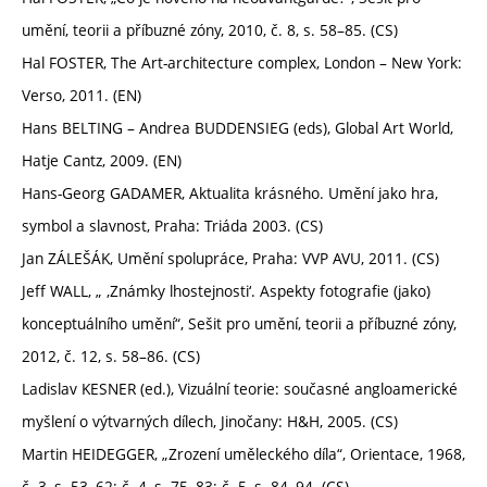
umění, teorii a příbuzné zóny, 2010, č. 8, s. 58–85. (CS)
Hal FOSTER, The Art-architecture complex, London – New York:
Verso, 2011. (EN)
Hans BELTING – Andrea BUDDENSIEG (eds), Global Art World,
Hatje Cantz, 2009. (EN)
Hans-Georg GADAMER, Aktualita krásného. Umění jako hra,
symbol a slavnost, Praha: Triáda 2003. (CS)
Jan ZÁLEŠÁK, Umění spolupráce, Praha: VVP AVU, 2011. (CS)
Jeff WALL, „ ‚Známky lhostejnosti‘. Aspekty fotografie (jako)
konceptuálního umění“, Sešit pro umění, teorii a příbuzné zóny,
2012, č. 12, s. 58–86. (CS)
Ladislav KESNER (ed.), Vizuální teorie: současné angloamerické
myšlení o výtvarných dílech, Jinočany: H&H, 2005. (CS)
Martin HEIDEGGER, „Zrození uměleckého díla“, Orientace, 1968,
č. 3, s. 53–62; č. 4, s. 75–83; č. 5, s. 84–94. (CS)