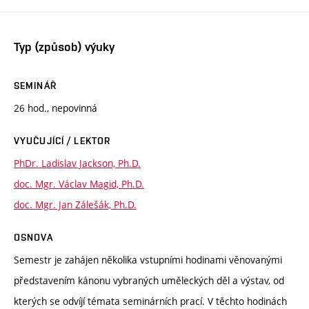
Typ (způsob) výuky
SEMINÁŘ
26 hod., nepovinná
VYUČUJÍCÍ / LEKTOR
PhDr. Ladislav Jackson, Ph.D.
doc. Mgr. Václav Magid, Ph.D.
doc. Mgr. Jan Zálešák, Ph.D.
OSNOVA
Semestr je zahájen několika vstupními hodinami věnovanými
představením kánonu vybraných uměleckých děl a výstav, od
kterých se odvíjí témata seminárních prací. V těchto hodinách