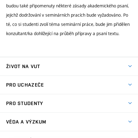
budou také připomenuty některé zásady akademického psaní,
jejichž dodržování v seminárních pracích bude vyžadováno. Po
té, co si studenti zvolí téma seminární práce, bude jim přidělen
konzultant/ka dohlížející na průběh přípravy a psaní textu.
ŽIVOT NA VUT
Atmosféra VUT
PRO UCHAZEČE
Prostory školy
Proč na VUT
Koleje
PRO STUDENTY
Studijní programy
Stravování
Předměty
Studijní předpisy
Studium a stáže v zahraničí
Stipendia
Dny otevřených dveří
VĚDA A VÝZKUM
Sport na VUT
(externí
Studijní programy
Poplatky za studium
Uznání zahraničního vzdělání
Knihovny
Aktivity pro juniory
Studentský život
odkaz)
Věda a výzkum na VUT
Harmonogram akademického roku
Zpracování osobních údajů studentů
Sociální bezpečí