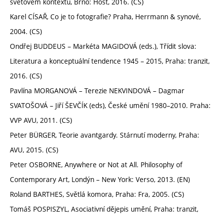
světovém kontextu, Brno: Host, 2016. (CS)
Karel CÍSAŘ, Co je to fotografie? Praha, Herrmann & synové,
2004. (CS)
Ondřej BUDDEUS – Markéta MAGIDOVÁ (eds.), Třídit slova:
Literatura a konceptuální tendence 1945 – 2015, Praha: tranzit,
2016. (CS)
Pavlína MORGANOVÁ – Terezie NEKVINDOVÁ – Dagmar
SVATOŠOVÁ – Jiří ŠEVČÍK (eds), České umění 1980–2010. Praha:
VVP AVU, 2011. (CS)
Peter BÜRGER, Teorie avantgardy. Stárnutí moderny, Praha:
AVU, 2015. (CS)
Peter OSBORNE, Anywhere or Not at All. Philosophy of
Contemporary Art, Londýn – New York: Verso, 2013. (EN)
Roland BARTHES, Světlá komora, Praha: Fra, 2005. (CS)
Tomáš POSPISZYL, Asociativní dějepis umění, Praha: tranzit,