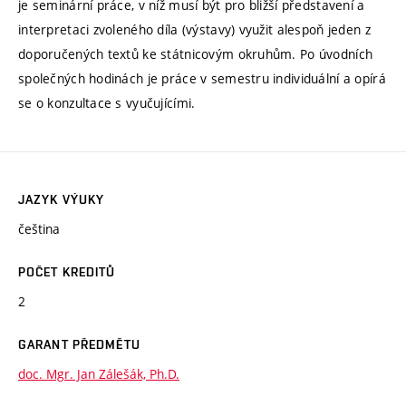
je seminární práce, v níž musí být pro bližší představení a
interpretaci zvoleného díla (výstavy) využit alespoň jeden z
doporučených textů ke státnicovým okruhům. Po úvodních
společných hodinách je práce v semestru individuální a opírá
se o konzultace s vyučujícími.
JAZYK VÝUKY
čeština
POČET KREDITŮ
2
GARANT PŘEDMĚTU
doc. Mgr. Jan Zálešák, Ph.D.