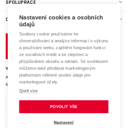
SPOLUPRÁCE
Celoživotní vzdělávání
Brno
Podpora excelence
Závěrečné práce
Studium bez bariér
Zpracování osobních údajů uchazečů o studium
Firemní spolupráce
Mezinárodní vědecká rada
Nastavení cookies a osobních
O UNIVERZITĚ
Doktorské studium
Podpora podnikání
E-přihláška
údajů
Zahraniční spolupráce
Systém zajišťování kvality výzkumu
Profil univerzity
Spolupráce se školami
Soubory cookie používáme ke
Vysoké
Výzkumné infrastruktury
shromažďování a analýze informací o výkonu
Udržitelná univerzita
učení
Služby univerzity
Transfer znalostí
a používání webu, zajištění fungování funkcí
technické
Podnikavá univerzita / ContriBUTe
Mezinárodní dohody
ze sociálních médií a ke zlepšení a
Open Science
v
Bezpečná univerzita
přizpůsobení obsahu a reklam. Se souhlasem
Univerzitní sítě
Brně
Projekty
můžeme také předávat marketingovým
VYSOKÉ UČENÍ TECHNICKÉ V BRNĚ
Vyznamenání
platformám některé osobní údaje pro
Projekty ze strukturálních fondů
Antonínská 548/1
www.vut.cz
marketingové účely.
Organizační struktura
602 00 Brno
vut@vutbr.cz
Specifický výzkum
Zjistit více
Úřední deska
Ochrana osobních údajů
POVOLIT VŠE
(externí
Pracovní příležitosti
Nastavení
odkaz)