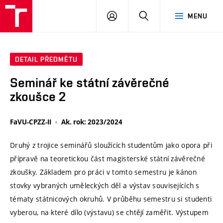
VUT
PŘIHLÁSIT
HLEDAT
MENU
SE
DETAIL PŘEDMĚTU
Seminář ke státní závěrečné
zkoušce 2
FaVU-CPZZ-II
Ak. rok: 2023/2024
Druhý z trojice seminářů sloužících studentům jako opora při
přípravě na teoretickou část magisterské státní závěrečné
zkoušky. Základem pro práci v tomto semestru je kánon
stovky vybraných uměleckých děl a výstav souvisejících s
tématy státnicových okruhů. V průběhu semestru si studenti
vyberou, na které dílo (výstavu) se chtějí zaměřit. Výstupem