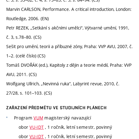
Marvin CARLSON, Performance. A critical introduction, London:
Routledge, 2006. (EN)
Petr REZEK, „Setkání s akčními umělci“, Výtvarné umění, 1991,
č. 3, s.78–80. (CS)
Sešit pro umění, teorii a příbuzné zóny, Praha: VVP AVU, 2007, č.
1–2. (celé číslo) (CS)
Tomáš DVOŘÁK (ed.), Kapitoly z dějin a teorie médií, Praha: VVP
AVU, 2011. (CS)
Wolfgang Ullrich, „Nevinná ruka“, Labyrint revue, 2010, č.
27/28, s. 101–103. (CS)
ZAŘAZENÍ PŘEDMĚTU VE STUDIJNÍCH PLÁNECH
Program
VUM
magisterský navazující
obor
VU-IDT
, 1 ročník, letní semestr, povinný
obor
VU-IDT
, 1 ročník, letní semestr, povinný