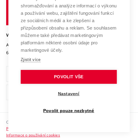
Vysoké
Výzkumné infrastruktury
shromažďování a analýze informací o výkonu
Udržitelná univerzita
učení
Služby univerzity
Transfer znalostí
a používání webu, zajištění fungování funkcí
technické
Podnikavá univerzita / ContriBUTe
Mezinárodní dohody
ze sociálních médií a ke zlepšení a
Open Science
v
Bezpečná univerzita
přizpůsobení obsahu a reklam. Se souhlasem
Univerzitní sítě
Brně
Projekty
můžeme také předávat marketingovým
VYSOKÉ UČENÍ TECHNICKÉ V BRNĚ
Vyznamenání
platformám některé osobní údaje pro
Projekty ze strukturálních fondů
Antonínská 548/1
www.vut.cz
marketingové účely.
Organizační struktura
602 00 Brno
vut@vutbr.cz
Specifický výzkum
Zjistit více
Úřední deska
Ochrana osobních údajů
POVOLIT VŠE
(externí
Pracovní příležitosti
Nastavení
odkaz)
Podpora a rozvoj zaměstnanců a studujících
Povolit pouze nezbytné
Rovné příležitosti
Copyright © 2026 VUT
Sociální bezpečí
Prohlášení o přístupnosti
HR Award
Informace o používání cookies