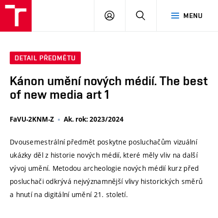
VUT
PŘIHLÁSIT
HLEDAT
MENU
SE
DETAIL PŘEDMĚTU
Kánon umění nových médií. The best
of new media art 1
FaVU-2KNM-Z
Ak. rok: 2023/2024
Dvousemestrální předmět poskytne posluchačům vizuální
ukázky děl z historie nových médií, které měly vliv na další
vývoj umění. Metodou archeologie nových médií kurz před
posluchači odkrývá nejvýznamnější vlivy historických směrů
a hnutí na digitální umění 21. století.