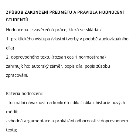
ZPŮSOB ZAKONČENÍ PŘEDMĚTU A PRAVIDLA HODNOCENÍ
STUDENTŮ
Hodnocena je závěrečná práce, která se skládá z:
1. praktického výstupu (vlastní tvorby v podobě audiovizuálního
díla)
2. doprovodného textu (rozsah cca 1 normostrana)
zahrnujícího: autorský záměr, popis díla, popis zůsobu
zpracování.
Kritéria hodnocení:
- formální návaznost na konkrétní dílo či díla z historie nových
médií;
- vhodná argumentace a prokázání odbornosti v doprovodném
textu;