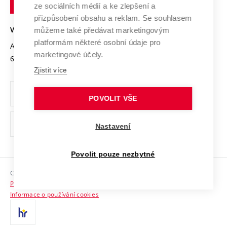
Mezinárodní dohody
ze sociálních médií a ke zlepšení a
Open Science
v
Bezpečná univerzita
přizpůsobení obsahu a reklam. Se souhlasem
Univerzitní sítě
Brně
Projekty
můžeme také předávat marketingovým
VYSOKÉ UČENÍ TECHNICKÉ V BRNĚ
Vyznamenání
platformám některé osobní údaje pro
Projekty ze strukturálních fondů
Antonínská 548/1
www.vut.cz
marketingové účely.
Organizační struktura
602 00 Brno
vut@vutbr.cz
Specifický výzkum
Zjistit více
Úřední deska
Ochrana osobních údajů
POVOLIT VŠE
(externí
Pracovní příležitosti
Nastavení
odkaz)
Podpora a rozvoj zaměstnanců a studujících
Povolit pouze nezbytné
Rovné příležitosti
Copyright © 2026 VUT
Sociální bezpečí
Prohlášení o přístupnosti
HR Award
Informace o používání cookies
Kontakty