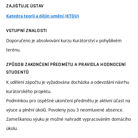
ZAJIŠŤUJE ÚSTAV
Katedra teorií a dějin umění (KTDU)
VSTUPNÍ ZNALOSTI
Doporučeno je absolvování kurzu Kurátorství v pohyblivém
terénu.
ZPŮSOB ZAKONČENÍ PŘEDMĚTU A PRAVIDLA HODNOCENÍ
STUDENTŮ
K udělení zápočtu je vyžadována docházka a odevzdání návrhu
kurátorského projektu.
Podmínkou pro úspěšné ukončení předmětu je aktivní účast na
výuce a plnění úkolů. Povoleny jsou 3 neomluvené absence.
Zameškanou výuku je možné nahradit vypracováním domácího
úkolu.