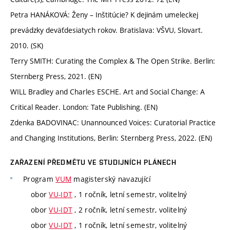
Petra HANÁKOVÁ: Ženy – Inštitúcie? K dejinám umeleckej
prevádzky deväťdesiatych rokov. Bratislava: VŠVU, Slovart.
2010. (SK)
Terry SMITH: Curating the Complex & The Open Strike. Berlin:
Sternberg Press, 2021. (EN)
WILL Bradley and Charles ESCHE. Art and Social Change: A
Critical Reader. London: Tate Publishing. (EN)
Zdenka BADOVINAC: Unannounced Voices: Curatorial Practice
and Changing Institutions, Berlin: Sternberg Press, 2022. (EN)
ZAŘAZENÍ PŘEDMĚTU VE STUDIJNÍCH PLÁNECH
Program
VUM
magisterský navazující
obor
VU-IDT
, 1 ročník, letní semestr, volitelný
obor
VU-IDT
, 2 ročník, letní semestr, volitelný
obor
VU-IDT
, 1 ročník, letní semestr, volitelný