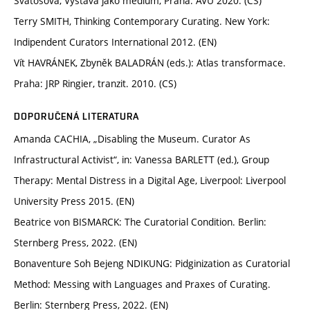
Svatošová, Výstava jako médium, Praha: AVU 2020. (CS)
Terry SMITH, Thinking Contemporary Curating. New York:
Indipendent Curators International 2012. (EN)
Vít HAVRÁNEK, Zbyněk BALADRÁN (eds.): Atlas transformace.
Praha: JRP Ringier, tranzit. 2010. (CS)
DOPORUČENÁ LITERATURA
Amanda CACHIA, „Disabling the Museum. Curator As
Infrastructural Activist“, in: Vanessa BARLETT (ed.), Group
Therapy: Mental Distress in a Digital Age, Liverpool: Liverpool
University Press 2015. (EN)
Beatrice von BISMARCK: The Curatorial Condition. Berlin:
Sternberg Press, 2022. (EN)
Bonaventure Soh Bejeng NDIKUNG: Pidginization as Curatorial
Method: Messing with Languages and Praxes of Curating.
Berlin: Sternberg Press, 2022. (EN)