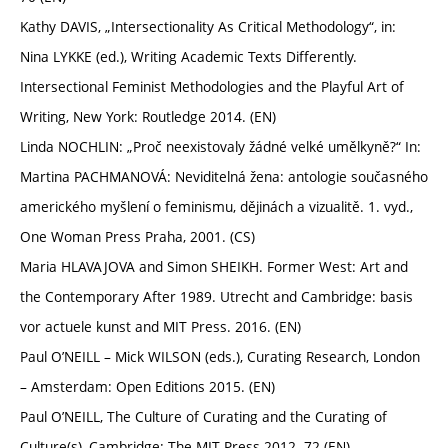
Kathy DAVIS, „Intersectionality As Critical Methodology“, in:
Nina LYKKE (ed.), Writing Academic Texts Differently.
Intersectional Feminist Methodologies and the Playful Art of
Writing, New York: Routledge 2014. (EN)
Linda NOCHLIN: „Proč neexistovaly žádné velké umělkyně?“ In:
Martina PACHMANOVÁ: Neviditelná žena: antologie současného
amerického myšlení o feminismu, dějinách a vizualitě. 1. vyd.,
One Woman Press Praha, 2001. (CS)
Maria HLAVAJOVA and Simon SHEIKH. Former West: Art and
the Contemporary After 1989. Utrecht and Cambridge: basis
vor actuele kunst and MIT Press. 2016. (EN)
Paul O’NEILL – Mick WILSON (eds.), Curating Research, London
– Amsterdam: Open Editions 2015. (EN)
Paul O’NEILL, The Culture of Curating and the Curating of
Culture(s), Cambridge: The MIT Press 2012. 72 (EN)