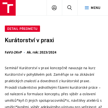
VUT
PŘIHLÁSIT
HLEDAT
MENU
SE
DETAIL PŘEDMĚTU
Kurátorství v praxi
FaVU-2KvP
Ak. rok: 2023/2024
Seminář Kurátorství v praxi koncepčně navazuje na kurz
Kurátorství v pohyblivém poli. Zaměřuje se na získávání
praktických znalostí a dovedností z kurátorské praxe.
Provádí studentstvo jednotlivými fázemi kurátorské práce –
od nalezení a formulace konceptu, přes výběr a oslovení
umělců*kyň či jiných spolupracovníků*ic, návštěvy ateliérů s
umělci*kyněmi, výběr adekvátního výstupu pro veřejnost, až