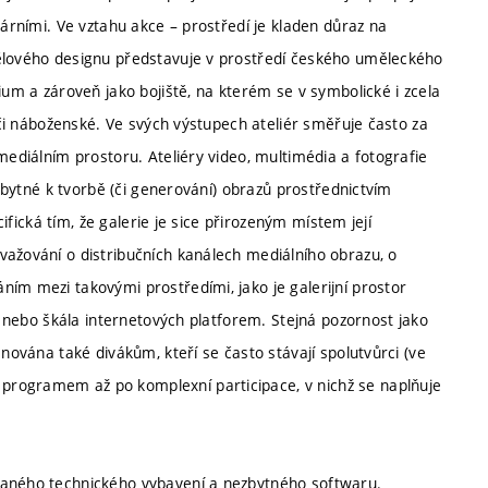
rárními. Ve vztahu akce – prostředí je kladen důraz na
tělového designu představuje v prostředí českého uměleckého
ium a zároveň jako bojiště, na kterém se v symbolické i zcela
é či náboženské. Ve svých výstupech ateliér směřuje často za
mediálním prostoru. Ateliéry video, multimédia a fotografie
ezbytné k tvorbě (či generování) obrazů prostřednictvím
cifická tím, že galerie je sice přirozeným místem její
važování o distribučních kanálech mediálního obrazu, o
ím mezi takovými prostředími, jako je galerijní prostor
e) nebo škála internetových platforem. Stejná pozornost jako
ěnována také divákům, kteří se často stávají spolutvůrci (ve
programem až po komplexní participace, v nichž se naplňuje
vaného technického vybavení a nezbytného softwaru.