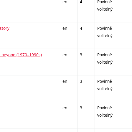
en
4
Povinně
volitelný
story
en
4
Povinně
volitelný
nd beyond (1970–1990s)
en
3
Povinně
volitelný
en
3
Povinně
volitelný
en
3
Povinně
volitelný