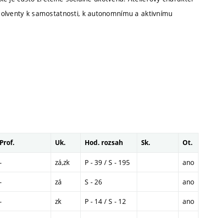
solventy k samostatnosti, k autonomnímu a aktivnímu
Prof.
Uk.
Hod. rozsah
Sk.
Ot.
-
zá,zk
P - 39 / S - 195
ano
-
zá
S - 26
ano
-
zk
P - 14 / S - 12
ano