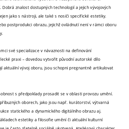
. Dobrá znalost dostupných technologií a jejich vývojových
 jako s nástroji, ale také s nosiči specifické estetiky.
bo postprodukci obrazu, jejichž ovládnutí není v rámci oboru
y.
ci své specializace v návaznosti na definování
ecké praxi – dovedou vytvořit původní autorské dílo
í aktuální vývoj oboru, jsou schopni pregnantně artikulovat
osobnost s předpoklady prosadit se v oblasti provozu umění.
íbuzných oborech, jako jsou např. kurátorství, výtvarná
ukce statického a dynamického digitálního obrazu aj.
kladech estetiky a filosofie umění či aktuální kulturní
axe je často zřetelně sociálně ukotvená. Ateliérový charakter