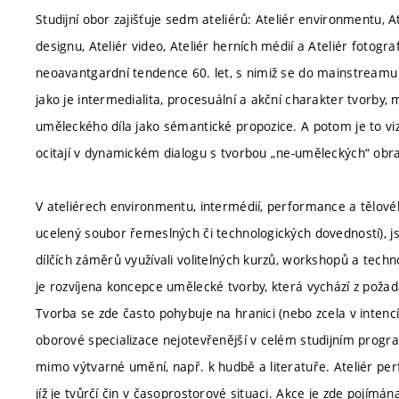
Studijní obor zajišťuje sedm ateliérů: Ateliér environmentu, A
designu, Ateliér video, Ateliér herních médií a Ateliér fotogr
neoavantgardní tendence 60. let, s nimiž se do mainstreamu
jako je intermedialita, procesuální a akční charakter tvorby, m
uměleckého díla jako sémantické propozice. A potom je to viz
ocitají v dynamickém dialogu s tvorbou „ne-uměleckých“ obr
V ateliérech environmentu, intermédií, performance a tělové
ucelený soubor řemeslných či technologických dovedností), j
dílčích záměrů využívali volitelných kurzů, workshopů a tech
je rozvíjena koncepce umělecké tvorby, která vychází z poža
Tvorba se zde často pohybuje na hranici (nebo zcela v intenc
oborové specializace nejotevřenější v celém studijním progr
mimo výtvarné umění, např. k hudbě a literatuře. Ateliér pe
jíž je tvůrčí čin v časoprostorové situaci. Akce je zde pojímána