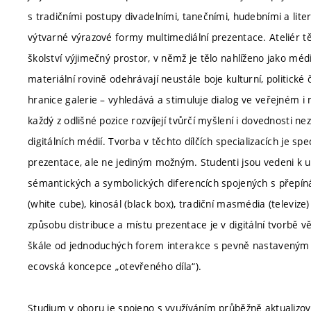
s tradičními postupy divadelními, tanečními, hudebními a lite
výtvarné výrazové formy multimediální prezentace. Ateliér 
školství výjimečný prostor, v němž je tělo nahlíženo jako méd
materiální rovině odehrávají neustále boje kulturní, politick
hranice galerie – vyhledává a stimuluje dialog ve veřejném i 
každý z odlišné pozice rozvíjejí tvůrčí myšlení i dovednosti n
digitálních médií. Tvorba v těchto dílčích specializacích je spe
prezentace, ale ne jediným možným. Studenti jsou vedeni k u
sémantických a symbolických diferencích spojených s přepínán
(white cube), kinosál (black box), tradiční masmédia (televiz
způsobu distribuce a místu prezentace je v digitální tvorbě v
škále od jednoduchých forem interakce s pevně nastaveným 
ecovská koncepce „otevřeného díla“).
Studium v oboru je spojeno s využíváním průběžně aktualizo