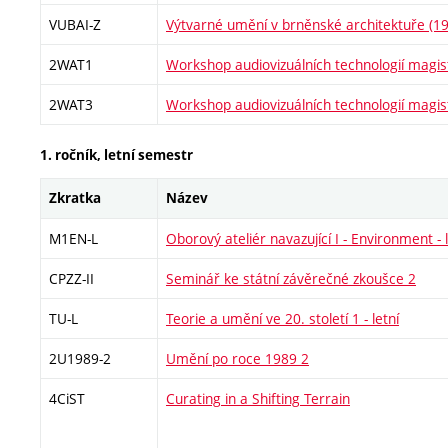
VUBAI-Z
Výtvarné umění v brněnské architektuře (1
2WAT1
Workshop audiovizuálních technologií magis
2WAT3
Workshop audiovizuálních technologií magis
1. ročník, letní semestr
Zkratka
Název
M1EN-L
Oborový ateliér navazující I - Environment - l
CPZZ-II
Seminář ke státní závěrečné zkoušce 2
TU-L
Teorie a umění ve 20. století 1 - letní
2U1989-2
Umění po roce 1989 2
4CiST
Curating in a Shifting Terrain