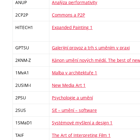
ANUP
Analýza performativity
2CP2P
Commons a P2P
HITECH1
Expanded Painting 1
GPTSU
Galerijní provoz a trh s uměním v praxi
2KNM-Z
Kánon umění nových médií. The best of new
1MvA1
Malba v architektuře 1
2USIM-I
New Media Art 1
2PSU
Psychologie a umění
2SUS
Síť – umění – software
1SMaD1
Systémové myšlení a design 1
TAIF
The Art of Interpreting Film 1