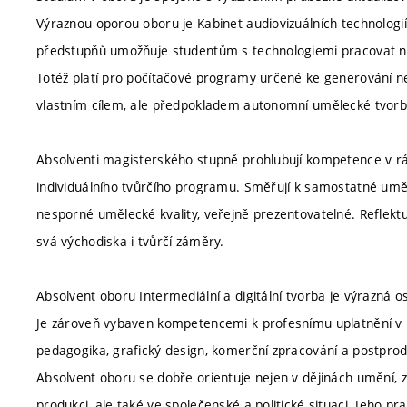
Výraznou oporou oboru je Kabinet audiovizuálních technologií
předstupňů umožňuje studentům s technologiemi pracovat nejen
Totéž platí pro počítačové programy určené ke generování ne
vlastním cílem, ale předpokladem autonomní umělecké tvorb
Absolventi magisterského stupně prohlubují kompetence v rám
individuálního tvůrčího programu. Směřují k samostatné uměl
nesporné umělecké kvality, veřejně prezentovatelné. Reflektuj
svá východiska i tvůrčí záměry.
Absolvent oboru Intermediální a digitální tvorba je výrazná 
Je zároveň vybaven kompetencemi k profesnímu uplatnění v př
pedagogika, grafický design, komerční zpracování a postprod
Absolvent oboru se dobře orientuje nejen v dějinách umění, zá
produkci, ale také ve společenské a politické situaci. Jeho pr