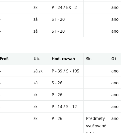
-
zk
P - 24 / EX - 2
ano
-
zá
ST - 20
ano
-
zá
ST - 20
ano
Prof.
Uk.
Hod. rozsah
Sk.
Ot.
-
zá,zk
P - 39 / S - 195
ano
-
zá
S - 26
ano
-
zk
P - 26
ano
-
zk
P - 14 / S - 12
ano
-
zk
P - 26
Předměty
ano
vyučované