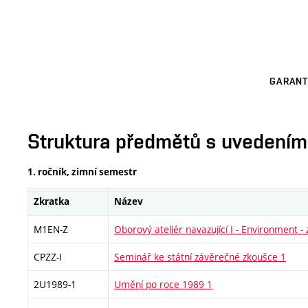
GARANT
Struktura předmětů s uvedením E
1. ročník, zimní semestr
Zkratka
Název
M1EN-Z
Oborový ateliér navazující I - Environment - 
CPZZ-I
Seminář ke státní závěrečné zkoušce 1
2U1989-1
Umění po roce 1989 1