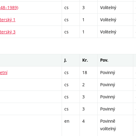
948–1989)
cs
3
Volitelný
terský 1
cs
1
Volitelný
terský 3
cs
1
Volitelný
J.
Kr.
Pov.
etní
cs
18
Povinný
cs
2
Povinný
cs
3
Povinný
cs
3
Povinný
en
4
Povinně
volitelný