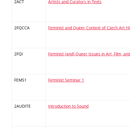
2ACT
Artists and Curators in Texts
2FQCCA
Feminist and Queer Context of Czech Art Hi
2FQI
Feminist (and) Queer Issues in Art, Film, a
FEMS1
Feminist Seminar 1
2AUDITE
Introduction to Sound