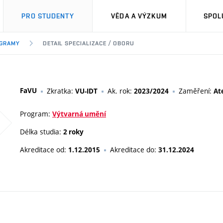
PRO STUDENTY
VĚDA A VÝZKUM
SPOL
OGRAMY
DETAIL SPECIALIZACE / OBORU
FaVU
Zkratka:
Ak. rok:
Zaměření:
VU-IDT
2023/2024
At
Program:
Výtvarná umění
Délka studia:
2 roky
Akreditace od:
Akreditace do:
1.12.2015
31.12.2024