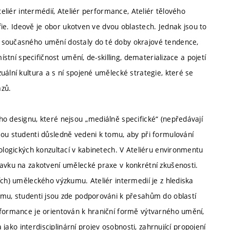
teliér intermédií, Ateliér performance, Ateliér tělového
afie. Ideově je obor ukotven ve dvou oblastech. Jednak jsou to
 současného umění dostaly do té doby okrajové tendence,
ístní specifičnost umění, de-skilling, dematerializace a pojetí
uální kultura a s ní spojené umělecké strategie, které se
azů.
ho designu, které nejsou „mediálně specifické“ (nepředávají
sou studenti důsledně vedeni k tomu, aby při formulování
nologických konzultací v kabinetech. V Ateliéru environmentu
davku na zakotvení umělecké praxe v konkrétní zkušenosti.
ích) uměleckého výzkumu. Ateliér intermedií je z hlediska
amu, studenti jsou zde podporováni k přesahům do oblastí
rformance je orientován k hraniční formě výtvarného umění,
 jako interdisciplinární projev osobnosti, zahrnující propojení