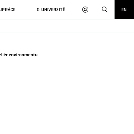
PŘIHLÁSIT
HLEDAT
UPRÁCE
O UNIVERZITĚ
EN
SE
eliér environmentu