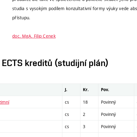
studia s vysokým podílem konzultativní formy výuky vede ab
přístupu.
doc. MgA. Filip Cenek
CTS kreditů (studijní plán)
J.
Kr.
Pov.
zimní
cs
18
Povinný
cs
2
Povinný
cs
3
Povinný