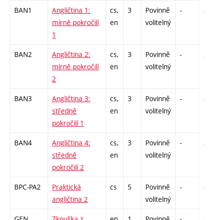
BAN1
Angličtina 1:
cs,
3
Povinně
-
zá,zk
mírně pokročilí
en
volitelný
1
BAN2
Angličtina 2:
cs,
3
Povinně
-
zá,zk
mírně pokročilí
en
volitelný
2
BAN3
Angličtina 3:
cs,
3
Povinně
-
zá,zk
středně
en
volitelný
pokročilí 1
BAN4
Angličtina 4:
cs,
3
Povinně
-
zá,zk
středně
en
volitelný
pokročilí 2
BPC-PA2
Praktická
cs
5
Povinně
-
zá,zk
angličtina 2
volitelný
GEN
Zkouška z
en,
1
Povinně
-
zk