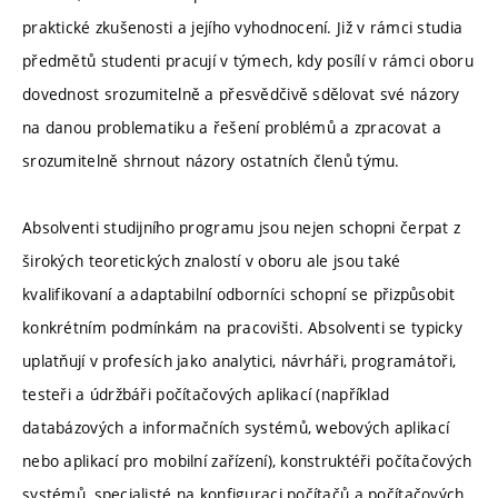
praktické zkušenosti a jejího vyhodnocení. Již v rámci studia
předmětů studenti pracují v týmech, kdy posílí v rámci oboru
dovednost srozumitelně a přesvědčivě sdělovat své názory
na danou problematiku a řešení problémů a zpracovat a
srozumitelně shrnout názory ostatních členů týmu.
Absolventi studijního programu jsou nejen schopni čerpat z
širokých teoretických znalostí v oboru ale jsou také
kvalifikovaní a adaptabilní odborníci schopní se přizpůsobit
konkrétním podmínkám na pracovišti. Absolventi se typicky
uplatňují v profesích jako analytici, návrháři, programátoři,
testeři a údržbáři počítačových aplikací (například
databázových a informačních systémů, webových aplikací
nebo aplikací pro mobilní zařízení), konstruktéři počítačových
systémů, specialisté na konfiguraci počítačů a počítačových