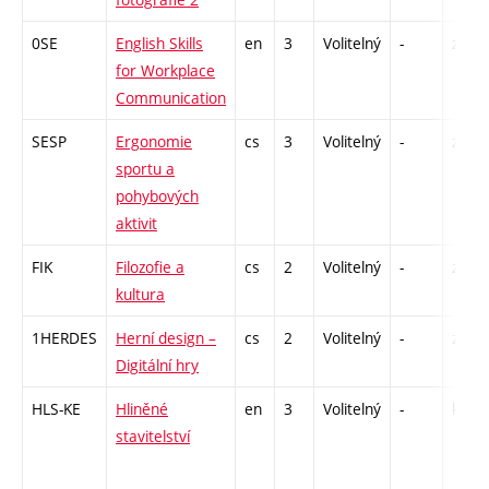
0SE
English Skills
en
3
Volitelný
-
zá,zk
for Workplace
Communication
SESP
Ergonomie
cs
3
Volitelný
-
zá
sportu a
pohybových
aktivit
FIK
Filozofie a
cs
2
Volitelný
-
zá
kultura
1HERDES
Herní design –
cs
2
Volitelný
-
zá
Digitální hry
HLS-KE
Hliněné
en
3
Volitelný
-
kl
stavitelství