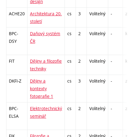
design
ACHE20
Architektura 20.
cs
3
Volitelný
-
zk
století
BPC-
Daňový systém
cs
2
Volitelný
-
kl
DSY
ČR
FIT
Dějiny a filozofie
cs
2
Volitelný
-
kl
techniky
DKFI-Z
Dějiny a
cs
3
Volitelný
-
zk
kontexty
fotografie 1
BPC-
Elektrotechnický
cs
2
Volitelný
-
zá
ELSA
seminář
FIK
Filozofie a
cs
2
Volitelný
-
zá