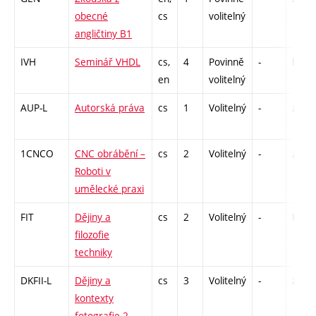
obecné
cs
volitelný
angličtiny B1
IVH
Seminář VHDL
cs,
4
Povinně
-
kl
en
volitelný
AUP-L
Autorská práva
cs
1
Volitelný
-
zá
1CNCO
CNC obrábění –
cs
2
Volitelný
-
zá
Roboti v
umělecké praxi
FIT
Dějiny a
cs
2
Volitelný
-
kl
filozofie
techniky
DKFII-L
Dějiny a
cs
3
Volitelný
-
zk
kontexty
fotografie 2