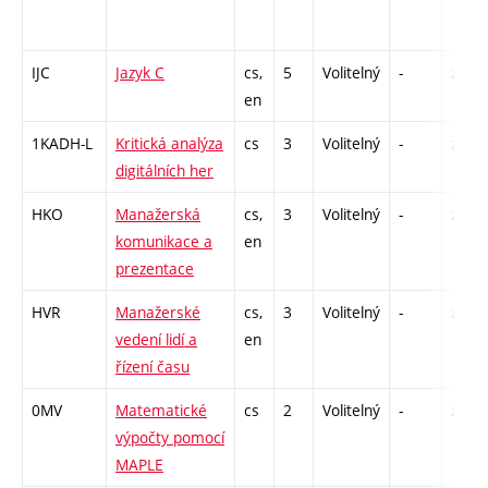
IJC
Jazyk C
cs,
5
Volitelný
-
zk
en
1KADH-L
Kritická analýza
cs
3
Volitelný
-
zk
digitálních her
HKO
Manažerská
cs,
3
Volitelný
-
zá
komunikace a
en
prezentace
HVR
Manažerské
cs,
3
Volitelný
-
zá
vedení lidí a
en
řízení času
0MV
Matematické
cs
2
Volitelný
-
zá
výpočty pomocí
MAPLE