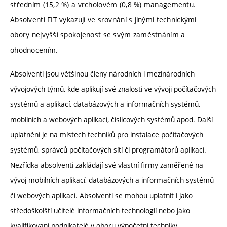
středním (15,2 %) a vrcholovém (0,8 %) managementu.
Absolventi FIT vykazují ve srovnání s jinými technickými
obory nejvyšší spokojenost se svým zaměstnáním a
ohodnocením.
Absolventi jsou většinou členy národních i mezinárodních
vývojových týmů, kde aplikují své znalosti ve vývoji počítačových
systémů a aplikací, databázových a informačních systémů,
mobilních a webových aplikací, číslicových systémů apod. Další
uplatnění je na místech techniků pro instalace počítačových
systémů, správců počítačových sítí či programátorů aplikací.
Nezřídka absolventi zakládají své vlastní firmy zaměřené na
vývoj mobilních aplikací, databázových a informačních systémů
či webových aplikací. Absolventi se mohou uplatnit i jako
středoškolští učitelé informačních technologií nebo jako
kvalifikovaní podnikatelé v oboru výpočetní techniky.