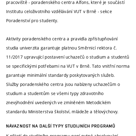
pracoviště - poradenského centra Alfons, které je součástí
Institutu celoživotního vzdělávání VUT v Brně - sekce
Poradenství pro studenty.
Aktivity poradenského centra a pravidla zpřístupňování
studia univerzita garantuje platnou Směrnicí rektora č.
11/2017 upravující postavení uchazečů o studium a studentů
se specifickými potřebami na VUT v Brně. Tato vnitřní norma
garantuje minimální standardy poskytovaných služeb.
Služby poradenského centra jsou nabízeny uchazečům o
studium a studentům se všemi typy zdravotního
znevýhodnění uvedených ve zmíněném Metodickém
standardu Ministerstva školství, mládeže a tělovýchovy.
NÁVAZNOST NA DALŠÍ TYPY STUDIJNÍCH PROGRAMŮ
K přijetí do studijního programu není nutné absolvování