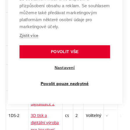
přizpůsobení obsahu a reklam. Se souhlasem
média
můžeme také předávat marketingovým
ITW
Tvorba
cs,
5
Volitelný
-
kl
platformám některé osobní údaje pro
webových
en
marketingové účely.
stránek
Zjistit více
ITY
Typografie a
cs,
4
Volitelný
-
kl
POVOLIT VŠE
publikování
en
Nastavení
VSDH2
Vizuální styly
cs
2
Volitelný
-
zá
digitálních her
Povolit pouze nezbytné
2
1ODI-L
3D optická
cs
2
Volitelný
-
zá
digitalizace 2
1DS-2
3D tisk a
cs
2
Volitelný
-
zá
digitální výroba
pro kreativní