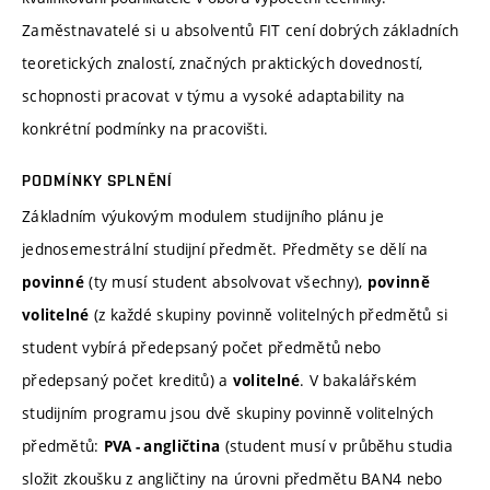
Zaměstnavatelé si u absolventů FIT cení dobrých základních
teoretických znalostí, značných praktických dovedností,
schopnosti pracovat v týmu a vysoké adaptability na
konkrétní podmínky na pracovišti.
PODMÍNKY SPLNĚNÍ
Základním výukovým modulem studijního plánu je
jednosemestrální studijní předmět. Předměty se dělí na
(ty musí student absolvovat všechny),
povinné
povinně
(z každé skupiny povinně volitelných předmětů si
volitelné
student vybírá předepsaný počet předmětů nebo
předepsaný počet kreditů) a
. V bakalářském
volitelné
studijním programu jsou dvě skupiny povinně volitelných
předmětů:
(student musí v průběhu studia
PVA - angličtina
složit zkoušku z angličtiny na úrovni předmětu BAN4 nebo