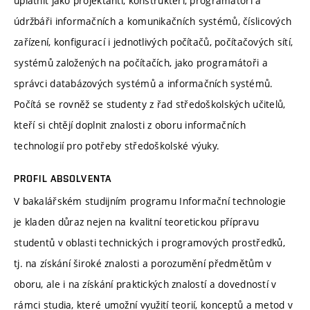
uplatnit jako projektanti, konstruktéři, programátoři a
údržbáři informačních a komunikačních systémů, číslicových
zařízení, konfigurací i jednotlivých počítačů, počítačových sítí,
systémů založených na počítačích, jako programátoři a
správci databázových systémů a informačních systémů.
Počítá se rovněž se studenty z řad středoškolských učitelů,
kteří si chtějí doplnit znalosti z oboru informačních
technologií pro potřeby středoškolské výuky.
PROFIL ABSOLVENTA
V bakalářském studijním programu Informační technologie
je kladen důraz nejen na kvalitní teoretickou přípravu
studentů v oblasti technických i programových prostředků,
tj. na získání široké znalosti a porozumění předmětům v
oboru, ale i na získání praktických znalostí a dovedností v
rámci studia, které umožní využití teorií, konceptů a metod v