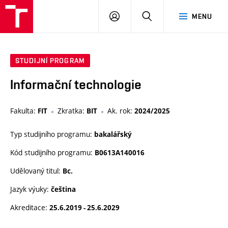
VUT
PŘIHLÁSIT
HLEDAT
MENU
SE
STUDIJNÍ PROGRAM
Informační technologie
Fakulta:
Zkratka:
Ak. rok:
FIT
BIT
2024/2025
Typ studijního programu:
bakalářský
Kód studijního programu:
B0613A140016
Udělovaný titul:
Bc.
Jazyk výuky:
čeština
Akreditace:
25.6.2019 - 25.6.2029