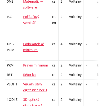
0MS
Matematický
cs
3
Volitelný
-
zá
software
ISC
Počítačový
cs,
2
Volitelný
-
zá
seminář
en
XPC-
Podnikatelské
cs
4
Volitelný
-
zá
POM
minimum
PRM
Právní minimum
cs
2
Volitelný
-
kl
RET
Rétorika
cs
2
Volitelný
-
kl
VSDH1
Vizuální styly
cs
2
Volitelný
-
zá
digitálních her 1
1ODI-Z
3D optická
cs
2
Volitelný
-
zá
digitalizace 1