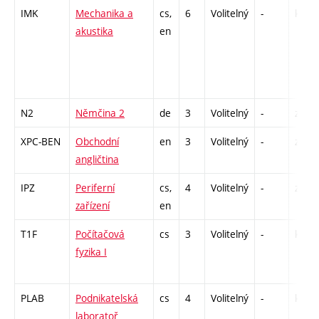
IMK
Mechanika a
cs,
6
Volitelný
-
kl
akustika
en
N2
Němčina 2
de
3
Volitelný
-
zá,zk
XPC-BEN
Obchodní
en
3
Volitelný
-
zá,zk
angličtina
IPZ
Periferní
cs,
4
Volitelný
-
zk
zařízení
en
T1F
Počítačová
cs
3
Volitelný
-
kl
fyzika I
PLAB
Podnikatelská
cs
4
Volitelný
-
kl
laboratoř