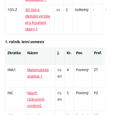
1DS-Z
3D tisk a
cs
2
Volitelný
-
zá
digitální výroba
pro kreativní
obory 1
1. ročník, letní semestr
Zkratka
Název
J.
Kr.
Pov.
Prof.
Uk.
IMA1
Matematická
cs,
4
Povinný
ZT
zá,zk
analýza 1
en
INC
Návrh
cs,
5
Povinný
PZ
zá,zk
číslicových
en
systémů