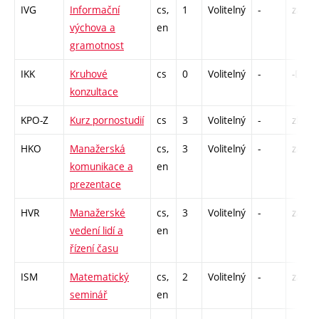
IVG
Informační
cs,
1
Volitelný
-
zá
výchova a
en
gramotnost
IKK
Kruhové
cs
0
Volitelný
-
-DD
konzultace
KPO-Z
Kurz pornostudií
cs
3
Volitelný
-
zk
HKO
Manažerská
cs,
3
Volitelný
-
zá
komunikace a
en
prezentace
HVR
Manažerské
cs,
3
Volitelný
-
zá
vedení lidí a
en
řízení času
ISM
Matematický
cs,
2
Volitelný
-
zá
seminář
en