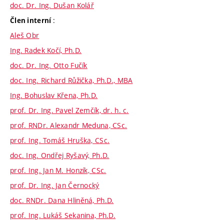
doc. Dr. Ing. Dušan Kolář
:
Člen interní
Aleš Obr
Ing. Radek Kočí, Ph.D.
doc. Dr. Ing. Otto Fučík
doc. Ing. Richard Růžička, Ph.D., MBA
Ing. Bohuslav Křena, Ph.D.
prof. Dr. Ing. Pavel Zemčík, dr. h. c.
prof. RNDr. Alexandr Meduna, CSc.
prof. Ing. Tomáš Hruška, CSc.
doc. Ing. Ondřej Ryšavý, Ph.D.
prof. Ing. Jan M. Honzík, CSc.
prof. Dr. Ing. Jan Černocký
doc. RNDr. Dana Hliněná, Ph.D.
prof. Ing. Lukáš Sekanina, Ph.D.