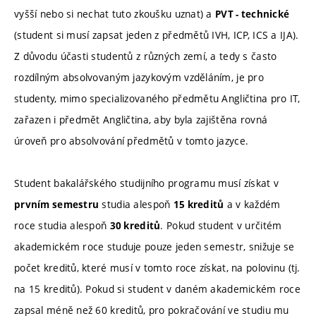
vyšší nebo si nechat tuto zkoušku uznat) a
PVT - technické
(student si musí zapsat jeden z předmětů IVH, ICP, ICS a IJA).
Z důvodu účasti studentů z různých zemí, a tedy s často
rozdílným absolvovaným jazykovým vzděláním, je pro
studenty, mimo specializovaného předmětu Angličtina pro IT,
zařazen i předmět Angličtina, aby byla zajištěna rovná
úroveň pro absolvování předmětů v tomto jazyce.
Student bakalářského studijního programu musí získat v
studia alespoň
a v každém
prvním semestru
15 kreditů
roce studia alespoň
. Pokud student v určitém
30 kreditů
akademickém roce studuje pouze jeden semestr, snižuje se
počet kreditů, které musí v tomto roce získat, na polovinu (tj.
na 15 kreditů). Pokud si student v daném akademickém roce
zapsal méně než 60 kreditů, pro pokračování ve studiu mu