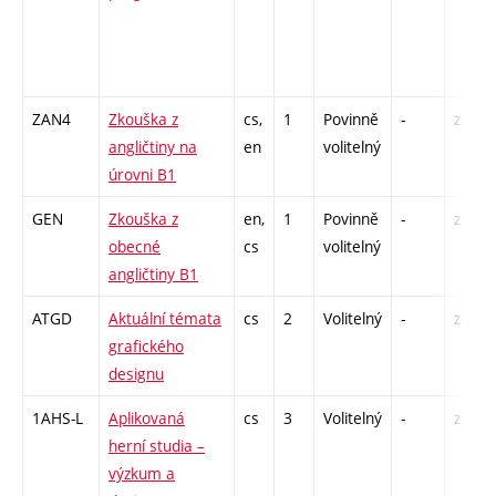
ZAN4
Zkouška z
cs,
1
Povinně
-
zk
angličtiny na
en
volitelný
úrovni B1
GEN
Zkouška z
en,
1
Povinně
-
zk
obecné
cs
volitelný
angličtiny B1
ATGD
Aktuální témata
cs
2
Volitelný
-
zá
grafického
designu
1AHS-L
Aplikovaná
cs
3
Volitelný
-
zk
herní studia –
výzkum a