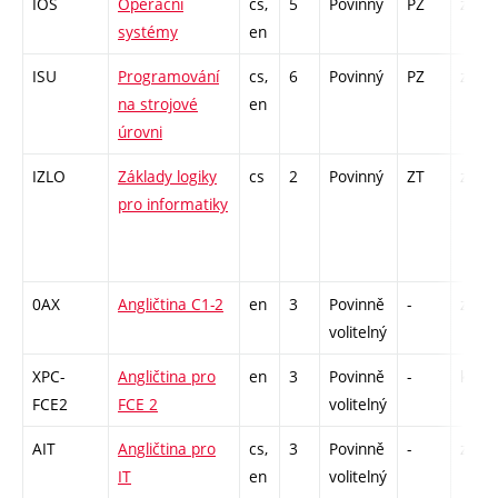
IOS
Operační
cs,
5
Povinný
PZ
zá,zk
systémy
en
ISU
Programování
cs,
6
Povinný
PZ
zá,zk
na strojové
en
úrovni
IZLO
Základy logiky
cs
2
Povinný
ZT
zk
pro informatiky
0AX
Angličtina C1-2
en
3
Povinně
-
zá,zk
volitelný
XPC-
Angličtina pro
en
3
Povinně
-
kl
FCE2
FCE 2
volitelný
AIT
Angličtina pro
cs,
3
Povinně
-
zá,zk
IT
en
volitelný