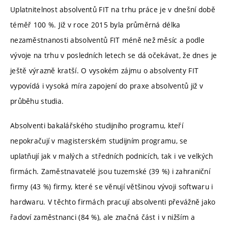
Uplatnitelnost absolventů FIT na trhu práce je v dnešní době
téměř 100 %. Již v roce 2015 byla průměrná délka
nezaměstnanosti absolventů FIT méně než měsíc a podle
vývoje na trhu v posledních letech se dá očekávat, že dnes je
ještě výrazně kratší. O vysokém zájmu o absolventy FIT
vypovídá i vysoká míra zapojení do praxe absolventů již v
průběhu studia.
Absolventi bakalářského studijního programu, kteří
nepokračují v magisterském studijním programu, se
uplatňují jak v malých a středních podnicích, tak i ve velkých
firmách. Zaměstnavatelé jsou tuzemské (39 %) i zahraniční
firmy (43 %) firmy, které se věnují většinou vývoji softwaru i
hardwaru. V těchto firmách pracují absolventi převážně jako
řadoví zaměstnanci (84 %), ale značná část i v nižším a