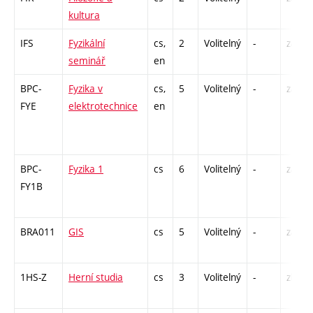
kultura
IFS
Fyzikální
cs,
2
Volitelný
-
zá
seminář
en
BPC-
Fyzika v
cs,
5
Volitelný
-
zá,zk
FYE
elektrotechnice
en
BPC-
Fyzika 1
cs
6
Volitelný
-
zá,zk
FY1B
BRA011
GIS
cs
5
Volitelný
-
zá,zk
1HS-Z
Herní studia
cs
3
Volitelný
-
zk