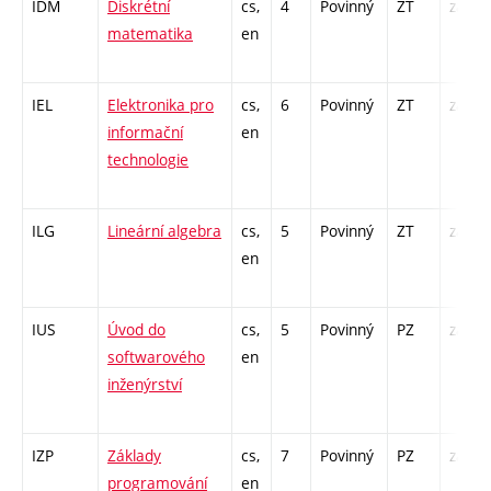
IDM
Diskrétní
cs,
4
Povinný
ZT
zá,zk
matematika
en
IEL
Elektronika pro
cs,
6
Povinný
ZT
zá,zk
informační
en
technologie
ILG
Lineární algebra
cs,
5
Povinný
ZT
zá,zk
en
IUS
Úvod do
cs,
5
Povinný
PZ
zá,zk
softwarového
en
inženýrství
IZP
Základy
cs,
7
Povinný
PZ
zá,zk
programování
en