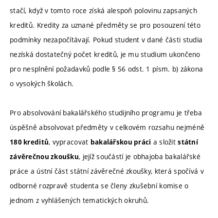
stačí, když v tomto roce získá alespoň polovinu zapsaných
kreditů. Kredity za uznané předměty se pro posouzení této
podmínky nezapočítávají. Pokud student v dané části studia
nezíská dostatečný počet kreditů, je mu studium ukončeno
pro nesplnění požadavků podle § 56 odst. 1 písm. b) zákona
o vysokých školách.
Pro absolvování bakalářského studijního programu je třeba
úspěšně absolvovat předměty v celkovém rozsahu nejméně
, vypracovat
a složit
180 kreditů
bakalářskou práci
státní
, jejíž součástí je obhajoba bakalářské
závěrečnou zkoušku
práce a ústní část státní závěrečné zkoušky, která spočívá v
odborné rozpravě studenta se členy zkušební komise o
jednom z vyhlášených tematických okruhů.