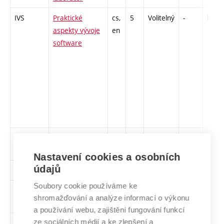
IVS
Praktické
cs,
5
Volitelný
-
kl
aspekty vývoje
en
software
PRM
Právní
cs
2
Volitelný
-
kl
minimum
Nastavení cookies a osobních
údajů
RET
Rétorika
cs
2
Volitelný
-
kl
Soubory cookie používáme ke
ISJ
Skriptovací
cs,
5
Volitelný
-
zk
shromažďování a analýze informací o výkonu
jazyky
en
a používání webu, zajištění fungování funkcí
ze sociálních médií a ke zlepšení a
SFR
Sport a nová
cs
3
Volitelný
-
zá