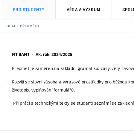
PRO STUDENTY
VĚDA A VÝZKUM
SPOL
DETAIL PŘEDMĚTU
FIT-BAN1
Ak. rok: 2024/2025
Předmět je zaměřen na základní gramatiku: časy, věty časové 
Rozvíjí se slovní zásoba a výrazové prostředky pro běžnou kom
životopis, vyplňování formulářů.
Při práci s technickými texty se studenti seznámí se základn