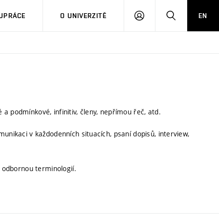
PŘIHLÁSIT
HLEDAT
UPRÁCE
O UNIVERZITĚ
EN
SE
a podmínkové, infinitiv, členy, nepřímou řeč, atd.
unikaci v každodenních situacích, psaní dopisů, interview,
í odbornou terminologií.