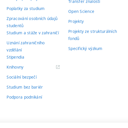
Transfer znalostí
Poplatky za studium
Open Science
Zpracování osobních údajů
Projekty
studentů
Projekty ze strukturálních
Studium a stáže v zahraničí
fondů
Uznání zahraničního
Specifický výzkum
vzdělání
Stipendia
(externí
Knihovny
odkaz)
Sociální bezpečí
Studium bez bariér
Podpora podnikání