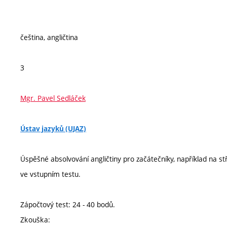
čeština, angličtina
3
Mgr. Pavel Sedláček
Ústav jazyků (UJAZ)
Úspěšné absolvování angličtiny pro začátečníky, například na s
ve vstupním testu.
Zápočtový test: 24 - 40 bodů.
Zkouška: