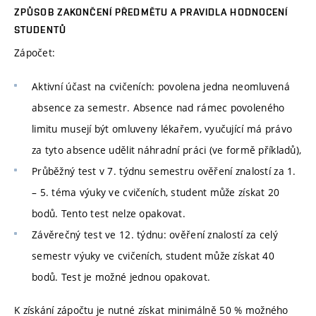
ZPŮSOB ZAKONČENÍ PŘEDMĚTU A PRAVIDLA HODNOCENÍ
STUDENTŮ
Zápočet:
Aktivní účast na cvičeních: povolena jedna neomluvená
absence za semestr. Absence nad rámec povoleného
limitu musejí být omluveny lékařem, vyučující má právo
za tyto absence udělit náhradní práci (ve formě příkladů),
Průběžný test v 7. týdnu semestru ověření znalostí za 1.
– 5. téma výuky ve cvičeních, student může získat 20
bodů. Tento test nelze opakovat.
Závěrečný test ve 12. týdnu: ověření znalostí za celý
semestr výuky ve cvičeních, student může získat 40
bodů. Test je možné jednou opakovat.
K získání zápočtu je nutné získat minimálně 50 % možného