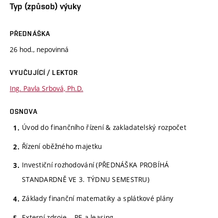
Typ (způsob) výuky
PŘEDNÁŠKA
26 hod., nepovinná
VYUČUJÍCÍ / LEKTOR
Ing. Pavla Srbová, Ph.D.
OSNOVA
Úvod do finančního řízení & zakladatelský rozpočet
Řízení oběžného majetku
Investiční rozhodování (PŘEDNÁŠKA PROBÍHÁ
STANDARDNĚ VE 3. TÝDNU SEMESTRU)
Základy finanční matematiky a splátkové plány
Externí zdroje – PE a leasing