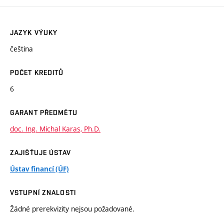
JAZYK VÝUKY
čeština
POČET KREDITŮ
6
GARANT PŘEDMĚTU
doc. Ing. Michal Karas, Ph.D.
ZAJIŠŤUJE ÚSTAV
Ústav financí (ÚF)
VSTUPNÍ ZNALOSTI
Žádné prerekvizity nejsou požadované.