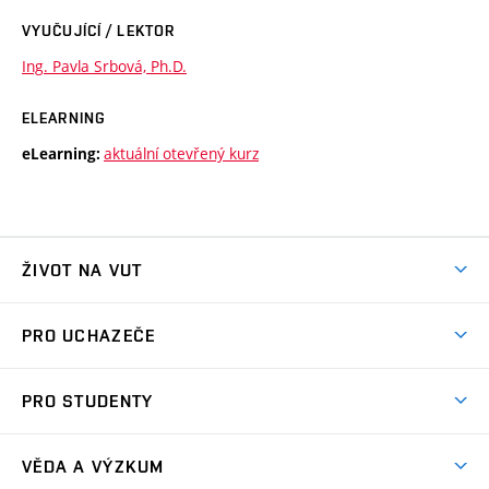
VYUČUJÍCÍ / LEKTOR
Ing. Pavla Srbová, Ph.D.
ELEARNING
aktuální otevřený kurz
eLearning:
ŽIVOT NA VUT
Atmosféra VUT
PRO UCHAZEČE
Prostory školy
Proč na VUT
Koleje
PRO STUDENTY
Studijní programy
Stravování
Předměty
Studijní předpisy
Studium a stáže v zahraničí
Stipendia
Dny otevřených dveří
VĚDA A VÝZKUM
Sport na VUT
(externí
Studijní programy
Poplatky za studium
Uznání zahraničního vzdělání
Knihovny