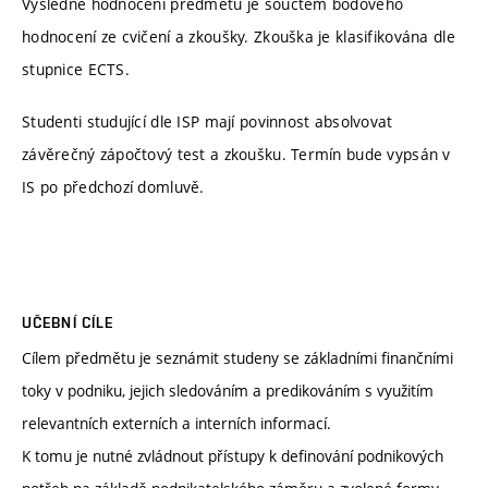
Výsledné hodnocení předmětu je součtem bodového
hodnocení ze cvičení a zkoušky. Zkouška je klasifikována dle
stupnice ECTS.
Studenti studující dle ISP mají povinnost absolvovat
závěrečný zápočtový test a zkoušku. Termín bude vypsán v
IS po předchozí domluvě.
UČEBNÍ CÍLE
Cílem předmětu je seznámit studeny se základními finančními
toky v podniku, jejich sledováním a predikováním s využitím
relevantních externích a interních informací.
K tomu je nutné zvládnout přístupy k definování podnikových