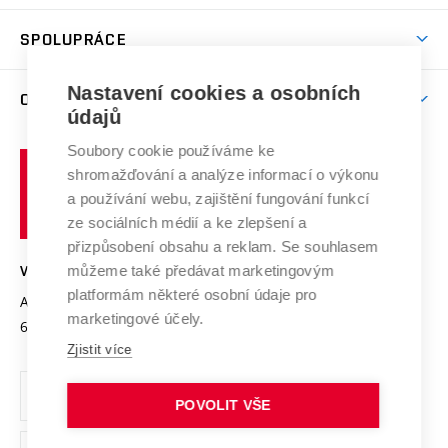
Aktivity pro juniory
Studentský život
odkaz)
Věda a výzkum na VUT
Harmonogram akademického roku
Zpracování osobních údajů studentů
Sociální bezpečí
SPOLUPRÁCE
Celoživotní vzdělávání
Brno
Podpora excelence
Závěrečné práce
Studium bez bariér
Zpracování osobních údajů uchazečů o studium
Firemní spolupráce
Mezinárodní vědecká rada
Nastavení cookies a osobních
O UNIVERZITĚ
Doktorské studium
Podpora podnikání
E-přihláška
údajů
Zahraniční spolupráce
Systém zajišťování kvality výzkumu
Profil univerzity
Spolupráce se školami
Soubory cookie používáme ke
Vysoké
Výzkumné infrastruktury
shromažďování a analýze informací o výkonu
Udržitelná univerzita
učení
Služby univerzity
Transfer znalostí
a používání webu, zajištění fungování funkcí
technické
Podnikavá univerzita / ContriBUTe
Mezinárodní dohody
ze sociálních médií a ke zlepšení a
Open Science
v
Bezpečná univerzita
přizpůsobení obsahu a reklam. Se souhlasem
Univerzitní sítě
Brně
Projekty
můžeme také předávat marketingovým
VYSOKÉ UČENÍ TECHNICKÉ V BRNĚ
Vyznamenání
platformám některé osobní údaje pro
Projekty ze strukturálních fondů
Antonínská 548/1
www.vut.cz
marketingové účely.
Organizační struktura
602 00 Brno
vut@vutbr.cz
Specifický výzkum
Zjistit více
Úřední deska
Ochrana osobních údajů
POVOLIT VŠE
(externí