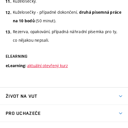
Kuželosečky.
Kuželosečky - případné dokončení,
druhá písemná práce
(50 minut).
na 10 bodů
Rezerva, opakování, případná náhradní písemka pro ty,
co nějakou nepsali.
ELEARNING
aktuální otevřený kurz
eLearning:
ŽIVOT NA VUT
Atmosféra VUT
PRO UCHAZEČE
Prostory školy
Proč na VUT