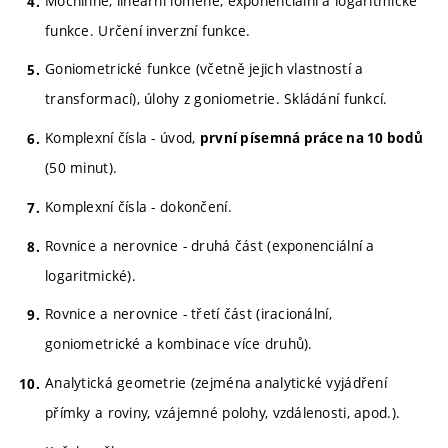
Mocninné, lineární lomené, exponenciální a logaritmické
funkce. Určení inverzní funkce.
Goniometrické funkce (včetně jejich vlastností a
transformací), úlohy z goniometrie. Skládání funkcí.
Komplexní čísla - úvod,
první písemná práce na 10 bodů
(50 minut).
Komplexní čísla - dokončení.
Rovnice a nerovnice - druhá část (exponenciální a
logaritmické).
Rovnice a nerovnice - třetí část (iracionální,
goniometrické a kombinace více druhů).
Analytická geometrie (zejména analytické vyjádření
přímky a roviny, vzájemné polohy, vzdálenosti, apod.).