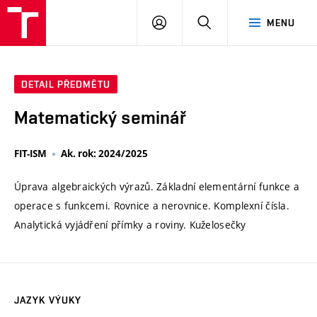
VUT
PŘIHLÁSIT
HLEDAT
MENU
SE
DETAIL PŘEDMĚTU
Matematický seminář
FIT-ISM
Ak. rok: 2024/2025
Úprava algebraických výrazů. Základní elementární funkce a
operace s funkcemi. Rovnice a nerovnice. Komplexní čísla.
Analytická vyjádření přímky a roviny. Kuželosečky
JAZYK VÝUKY