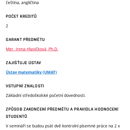
čeština, angličtina
POČET KREDITŮ
2
GARANT PŘEDMĚTU
Mgr. Irena Hlavičková, Ph.D.
ZAJIŠŤUJE ÚSTAV
Ústav matematiky (UMAT)
VSTUPNÍ ZNALOSTI
Základní středoškolské početní dovednosti.
ZPŮSOB ZAKONČENÍ PŘEDMĚTU A PRAVIDLA HODNOCENÍ
STUDENTŮ
V semináři se budou psát dvě kontrolní písemné práce na 2 x