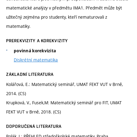
matematické analýzy v předmětu IMA1. Předmět může být
užitečný zejména pro studenty, kteří nematurovali z
matematiky.
PREREKVIZITY A KOREKVIZITY
povinná korekvizita
Diskrétní matematika
ZÁKLADNÍ LITERATURA
Kolářová, E.: Matematický seminář, UMAT FEKT VUT v Brně,
2014. (CS)
Krupková, V., Fusek,M: Matematický seminář pro FIT, UMAT
FEKT VUT v Brně, 2018. (CS)
DOPORUČENÁ LITERATURA
Polák, J.: PŘEHLED středoškolské matematiky, Praha,