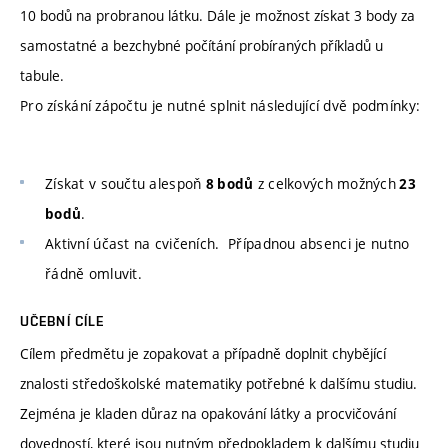
10 bodů na probranou látku. Dále je možnost získat 3 body za
samostatné a bezchybné počítání probíraných příkladů u
tabule.
Pro získání zápočtu je nutné splnit následující dvě podmínky:
Získat v součtu alespoň
z celkových možných
8 bodů
23
.
bodů
Aktivní účast na cvičeních. Případnou absenci je nutno
řádně omluvit.
UČEBNÍ CÍLE
Cílem předmětu je zopakovat a případně doplnit chybějící
znalosti středoškolské matematiky potřebné k dalšímu studiu.
Zejména je kladen důraz na opakování látky a procvičování
dovedností, které jsou nutným předpokladem k dalšímu studiu