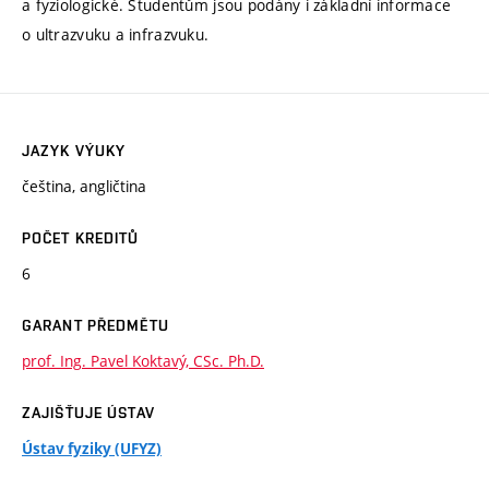
a fyziologické. Studentům jsou podány i základní informace
o ultrazvuku a infrazvuku.
JAZYK VÝUKY
čeština, angličtina
POČET KREDITŮ
6
GARANT PŘEDMĚTU
prof. Ing. Pavel Koktavý, CSc. Ph.D.
ZAJIŠŤUJE ÚSTAV
Ústav fyziky (UFYZ)