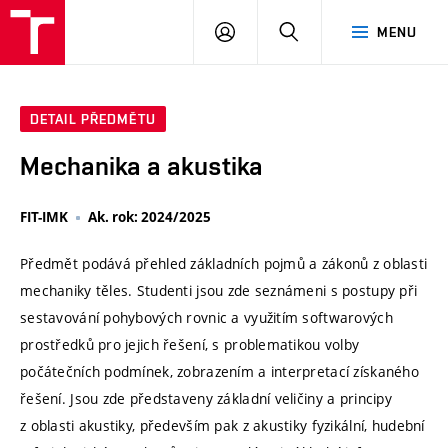
VUT
PŘIHLÁSIT
HLEDAT
MENU
SE
DETAIL PŘEDMĚTU
Mechanika a akustika
FIT-IMK
Ak. rok: 2024/2025
Předmět podává přehled základních pojmů a zákonů z oblasti
mechaniky těles. Studenti jsou zde seznámeni s postupy při
sestavování pohybových rovnic a využitím softwarových
prostředků pro jejich řešení, s problematikou volby
počátečních podmínek, zobrazením a interpretací získaného
řešení. Jsou zde představeny základní veličiny a principy
z oblasti akustiky, především pak z akustiky fyzikální, hudební