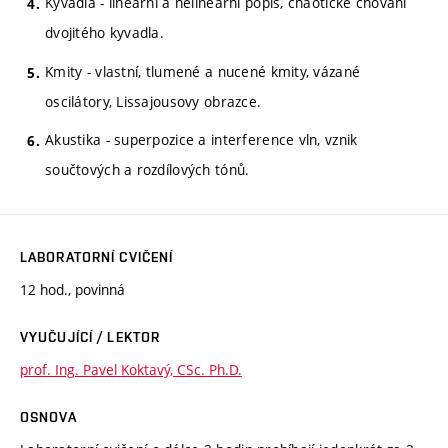
Kyvadla - lineární a nelineární popis, chaotické chování
dvojitého kyvadla.
Kmity - vlastní, tlumené a nucené kmity, vázané
oscilátory, Lissajousovy obrazce.
Akustika - superpozice a interference vln, vznik
součtových a rozdílových tónů.
LABORATORNÍ CVIČENÍ
12 hod., povinná
VYUČUJÍCÍ / LEKTOR
prof. Ing. Pavel Koktavý, CSc. Ph.D.
OSNOVA