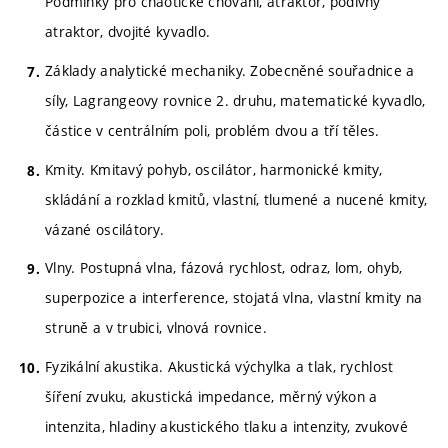
Podmínky pro chaotické chování, atraktor, podivný
atraktor, dvojité kyvadlo.
Základy analytické mechaniky. Zobecněné souřadnice a
síly, Lagrangeovy rovnice 2. druhu, matematické kyvadlo,
částice v centrálním poli, problém dvou a tří těles.
Kmity. Kmitavý pohyb, oscilátor, harmonické kmity,
skládání a rozklad kmitů, vlastní, tlumené a nucené kmity,
vázané oscilátory.
Vlny. Postupná vlna, fázová rychlost, odraz, lom, ohyb,
superpozice a interference, stojatá vlna, vlastní kmity na
struně a v trubici, vlnová rovnice.
Fyzikální akustika. Akustická výchylka a tlak, rychlost
šíření zvuku, akustická impedance, měrný výkon a
intenzita, hladiny akustického tlaku a intenzity, zvukové