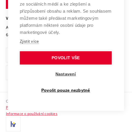
technické
Podnikavá univerzita / ContriBUTe
Mezinárodní dohody
ze sociálních médií a ke zlepšení a
Open Science
v
Bezpečná univerzita
přizpůsobení obsahu a reklam. Se souhlasem
Univerzitní sítě
Brně
Projekty
můžeme také předávat marketingovým
VYSOKÉ UČENÍ TECHNICKÉ V BRNĚ
Vyznamenání
platformám některé osobní údaje pro
Projekty ze strukturálních fondů
Antonínská 548/1
www.vut.cz
marketingové účely.
Organizační struktura
602 00 Brno
vut@vutbr.cz
Specifický výzkum
Zjistit více
Úřední deska
Ochrana osobních údajů
POVOLIT VŠE
(externí
Pracovní příležitosti
Nastavení
odkaz)
Podpora a rozvoj zaměstnanců a studujících
Povolit pouze nezbytné
Rovné příležitosti
Copyright © 2026 VUT
Sociální bezpečí
Prohlášení o přístupnosti
HR Award
Informace o používání cookies
Kontakty