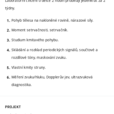
Laboratorní cvičení o délce 2 hodin probíhají jedenkrát za 2
týdny.
Pohyb tělesa na nakloněné rovině, nárazové síly.
Moment setrvačnosti, setrvačník.
Studium kmitavého pohybu.
Skládání a rozklad periodických signálů, součtové a
rozdílové tóny, maskování zvuku.
Vlastní kmity struny.
Měření zvuku/hluku, Dopplerův jev, ultrazvuková
diagnostika.
PROJEKT