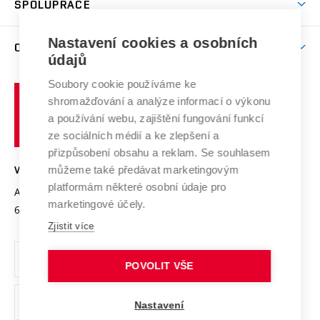
SPOLUPRÁCE
Celoživotní vzdělávání
Brno
Podpora excelence
Závěrečné práce
Studium bez bariér
Zpracování osobních údajů uchazečů o studium
Firemní spolupráce
Mezinárodní vědecká rada
Nastavení cookies a osobních
O UNIVERZITĚ
Doktorské studium
Podpora podnikání
E-přihláška
údajů
Zahraniční spolupráce
Systém zajišťování kvality výzkumu
Profil univerzity
Spolupráce se školami
Soubory cookie používáme ke
Vysoké
Výzkumné infrastruktury
shromažďování a analýze informací o výkonu
Udržitelná univerzita
učení
Služby univerzity
Transfer znalostí
a používání webu, zajištění fungování funkcí
technické
Podnikavá univerzita / ContriBUTe
Mezinárodní dohody
ze sociálních médií a ke zlepšení a
Open Science
v
Bezpečná univerzita
přizpůsobení obsahu a reklam. Se souhlasem
Univerzitní sítě
Brně
Projekty
můžeme také předávat marketingovým
VYSOKÉ UČENÍ TECHNICKÉ V BRNĚ
Vyznamenání
platformám některé osobní údaje pro
Projekty ze strukturálních fondů
Antonínská 548/1
www.vut.cz
marketingové účely.
Organizační struktura
602 00 Brno
vut@vutbr.cz
Specifický výzkum
Zjistit více
Úřední deska
Ochrana osobních údajů
POVOLIT VŠE
(externí
Pracovní příležitosti
Nastavení
odkaz)