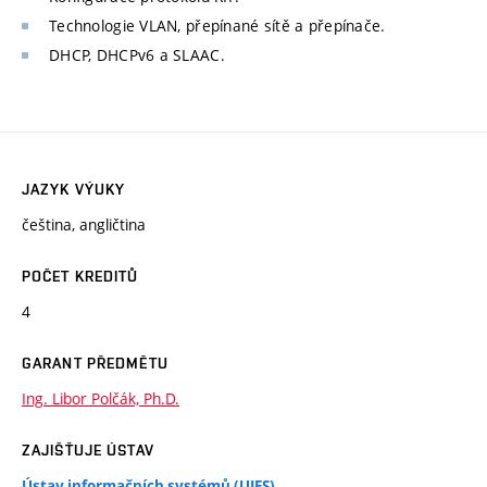
Technologie VLAN, přepínané sítě a přepínače.
DHCP, DHCPv6 a SLAAC.
JAZYK VÝUKY
čeština, angličtina
POČET KREDITŮ
4
GARANT PŘEDMĚTU
Ing. Libor Polčák, Ph.D.
ZAJIŠŤUJE ÚSTAV
Ústav informačních systémů (UIFS)