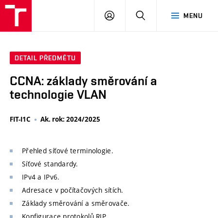
VUT
PŘIHLÁSIT
HLEDAT
MENU
SE
DETAIL PŘEDMĚTU
CCNA: základy směrování a
technologie VLAN
FIT-I1C
Ak. rok: 2024/2025
Přehled síťové terminologie.
Síťové standardy.
IPv4 a IPv6.
Adresace v počítačových sítích.
Základy směrování a směrovače.
Konfigurace protokolů RIP.