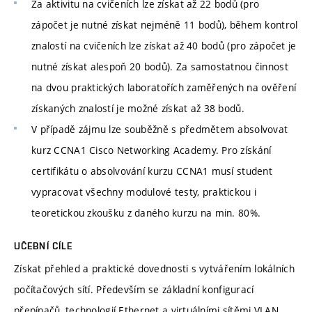
Za aktivitu na cvičeních lze získat až 22 bodů (pro
zápočet je nutné získat nejméně 11 bodů), během kontrol
znalostí na cvičeních lze získat až 40 bodů (pro zápočet je
nutné získat alespoň 20 bodů). Za samostatnou činnost
na dvou praktických laboratořích zaměřených na ověření
získaných znalostí je možné získat až 38 bodů.
V případě zájmu lze souběžně s předmětem absolvovat
kurz CCNA1 Cisco Networking Academy. Pro získání
certifikátu o absolvování kurzu CCNA1 musí student
vypracovat všechny modulové testy, praktickou i
teoretickou zkoušku z daného kurzu na min. 80%.
UČEBNÍ CÍLE
Získat přehled a praktické dovednosti s vytvářením lokálních
počítačových sítí. Především se základní konfigurací
přepínačů, technologií Ethernet a virtuálními sítěmi VLAN.