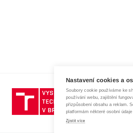
Nastavení cookies a o
Soubory cookie používáme ke sh
Vysoké
používání webu, zajištění fungová
učení
přizpůsobení obsahu a reklam.
technické
platformám některé osobní údaje
v
Zjistit více
Brně