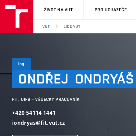
VUT
ŽIVOT NA VUT
PRO UCHAZEČE
VUT
LIDÉ VUT
Ing.
ONDŘEJ
ONDRYÁŠ
FIT, UIFS – VĚDECKÝ PRACOVNÍK
+420 54114 1441
iondryas@fit.vut.cz