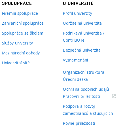
SPOLUPRÁCE
O UNIVERZITĚ
Firemní spolupráce
Profil univerzity
Zahraniční spolupráce
Udržitelná univerzita
Spolupráce se školami
Podnikavá univerzita /
ContriBUTe
Služby univerzity
Bezpečná univerzita
Mezinárodní dohody
Vyznamenání
Univerzitní sítě
Organizační struktura
Úřední deska
Ochrana osobních údajů
(externí
Pracovní příležitosti
odkaz)
Podpora a rozvoj
zaměstnanců a studujících
Rovné příležitosti