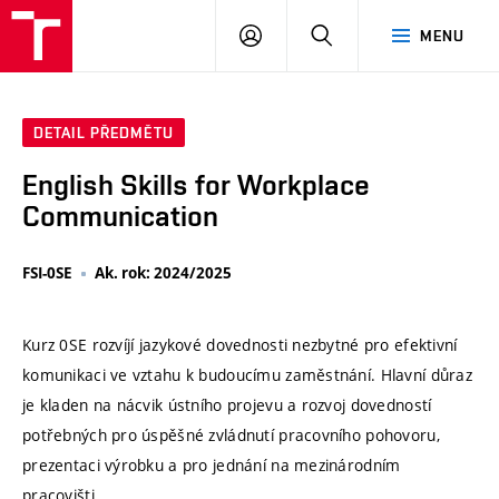
VUT
PŘIHLÁSIT
HLEDAT
MENU
SE
DETAIL PŘEDMĚTU
English Skills for Workplace
Communication
FSI-0SE
Ak. rok: 2024/2025
Kurz 0SE rozvíjí jazykové dovednosti nezbytné pro efektivní
komunikaci ve vztahu k budoucímu zaměstnání. Hlavní důraz
je kladen na nácvik ústního projevu a rozvoj dovedností
potřebných pro úspěšné zvládnutí pracovního pohovoru,
prezentaci výrobku a pro jednání na mezinárodním
pracovišti.