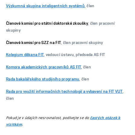
Výzkumná skupina inteligentních systémů
, člen
Členové komisí pro státní doktorské zkoušky
, člen pracovní
skupiny
Členové komisí pro SZZ na FIT
, člen pracovní skupiny
Kolegium děkana FIT
, vedoucí ústavu, předseda AS FIT
Komora akademických pracovníků AS FIT
, člen
Rada bakalářského studijního programu
, člen
Rada pro využití informačních technologií a vybavení na FIT VUT
,
člen
Pokud je v údajích nesrovnalost, podívejte se do
častých otázek k
.
vizitkám