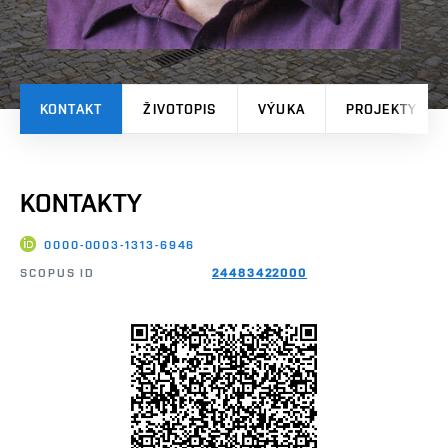
KONTAKT
ŽIVOTOPIS
VÝUKA
PROJEKTY
KONTAKTY
0000-0003-1313-6946
SCOPUS ID
24483422000