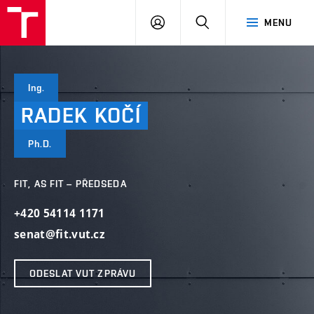
VUT
PŘIHLÁSIT
HLEDAT
MENU
SE
Ing.
RADEK
KOČÍ
Ph.D.
FIT, AS FIT – PŘEDSEDA
+420 54114 1171
senat@fit.vut.cz
ODESLAT VUT ZPRÁVU