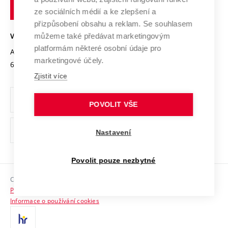
technické
Podnikavá univerzita / ContriBUTe
Mezinárodní dohody
ze sociálních médií a ke zlepšení a
Open Science
v
Bezpečná univerzita
přizpůsobení obsahu a reklam. Se souhlasem
Univerzitní sítě
Brně
Projekty
můžeme také předávat marketingovým
VYSOKÉ UČENÍ TECHNICKÉ V BRNĚ
Vyznamenání
platformám některé osobní údaje pro
Projekty ze strukturálních fondů
Antonínská 548/1
www.vut.cz
marketingové účely.
Organizační struktura
602 00 Brno
vut@vutbr.cz
Specifický výzkum
Zjistit více
Úřední deska
Ochrana osobních údajů
POVOLIT VŠE
(externí
Pracovní příležitosti
Nastavení
odkaz)
Podpora a rozvoj zaměstnanců a studujících
Povolit pouze nezbytné
Rovné příležitosti
Copyright © 2026 VUT
Sociální bezpečí
Prohlášení o přístupnosti
HR Award
Informace o používání cookies
Kontakty